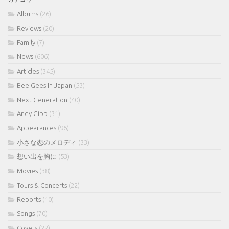
ブ
Albums
(26)
Reviews
(20)
Family
(7)
News
(606)
Articles
(345)
Bee Gees In Japan
(53)
Next Generation
(40)
Andy Gibb
(31)
Appearances
(96)
小さな恋のメロディ
(33)
想い出を胸に
(53)
Movies
(38)
Tours & Concerts
(22)
Reports
(10)
Songs
(70)
Covers
(22)