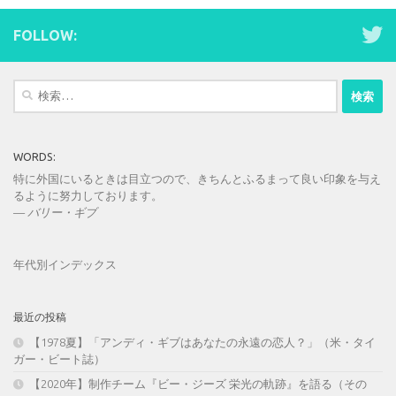
FOLLOW:
検
索:
WORDS:
特に外国にいるときは目立つので、きちんとふるまって良い印象を与え
るように努力しております。
—
バリー・ギブ
年代別インデックス
最近の投稿
【1978夏】「アンディ・ギブはあなたの永遠の恋人？」（米・タイ
ガー・ビート誌）
【2020年】制作チーム『ビー・ジーズ 栄光の軌跡』を語る（その