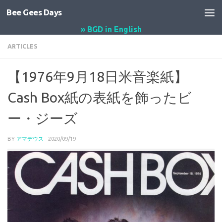
Bee Gees Days
コンテンツへスキップ
» BGD in English
ARTICLES
【1976年9月18日米音楽紙】
Cash Box紙の表紙を飾ったビ
ー・ジーズ
BY
アマデウス
·
2020/09/19