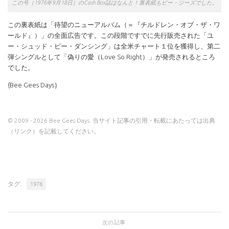
この号（1976年9月18日）のCash Box誌はなんと！裏表紙もビー・ジーズでした。
この裏表紙は「待望のニューアルバム（＝『チルドレン・オブ・ザ・ワ
ールド』）」の全面広告です。この段階ですでに先行販売された「ユ
ー・シュッド・ビー・ダンシング」は全米チャート１位を獲得し、第二
弾シングルとして「偽りの愛（Love So Right）」が発売されるところ
でした。
{Bee Gees Days｝
© 2009 - 2026 Bee Gees Days. 当サイト記事の引用・転載にあたっては出典
（リンク）を記載してください。
タグ:
1976
次の記事