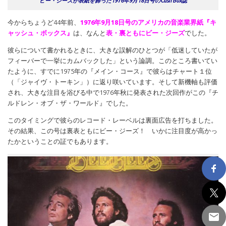
ビー・ジーズが表紙を飾った1976年9月18日号のCash Box誌
今からちょうど44年前、
1976年9月18日号のアメリカの音楽業界紙『キ
ャッシュ・ボックス』
は、なんと
表・裏ともにビー・ジーズ
でした。
彼らについて書かれるときに、大きな誤解のひとつが「低迷していたが
フィーバーで一挙にカムバックした」という論調。このところ書いてい
たように、すでに1975年の『メイン・コース』で彼らはチャート１位
（「ジャイヴ・トーキン」）に返り咲いています。そして新機軸も評価
され、大きな注目を浴びる中で1976年秋に発表された次回作がこの『チ
ルドレン・オブ・ザ・ワールド』でした。
このタイミングで彼らのレコード・レーベルは裏面広告を打ちました。
その結果、この号は裏表ともにビー・ジーズ！ いかに注目度が高かっ
たかということの証でもあります。