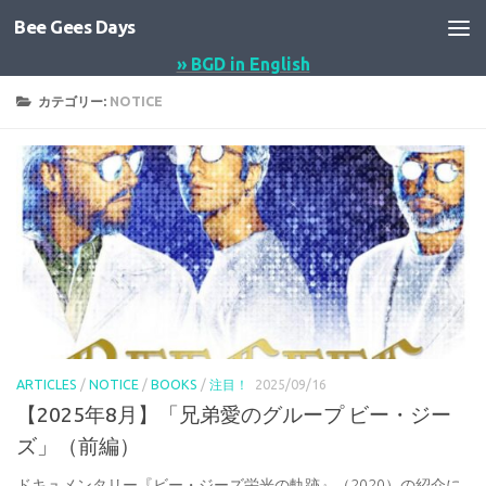
Bee Gees Days
コンテンツへスキップ
» BGD in English
カテゴリー:
NOTICE
ARTICLES
/
NOTICE
/
BOOKS
/
注目！
2025/09/16
【2025年8月】「兄弟愛のグループ ビー・ジー
ズ」（前編）
ドキュメンタリー『ビー・ジーズ栄光の軌跡』（2020）の紹介に