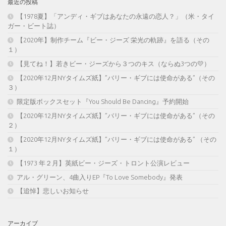
最近の投稿
【1978夏】「アンディ・ギブはあなたの永遠の恋人？」（米・タイ
ガー・ビート誌）
【2020年】制作チーム『ビー・ジーズ 栄光の軌跡』を語る（その
１）
【見てね！】若きビー・ジーズから３つのキス（ならぬ3つの💛）
【2020年12月NYタイムズ紙】”バリー・ギブには使命がある”（その
３）
限定版ボックスセット『You Should Be Dancing』予約開始
【2020年12月NYタイムズ紙】”バリー・ギブには使命がある”（その
２）
【2020年12月NYタイムズ紙】”バリー・ギブには使命がある” （その
１）
【1973 年２月】英紙ビー・ジーズ・トロント公演レビュー
アル・グリーン、4曲入りEP『To Love Somebody』発表
【追悼】悲しいお知らせ
アーカイブ