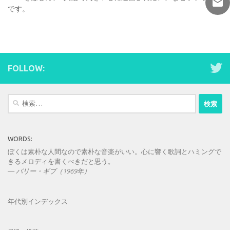
です。
FOLLOW:
検
索:
WORDS:
ぼくは素朴な人間なので素朴な音楽がいい。心に響く歌詞とハミングで
きるメロディを書くべきだと思う。
—
バリー・ギブ（1969年）
年代別インデックス