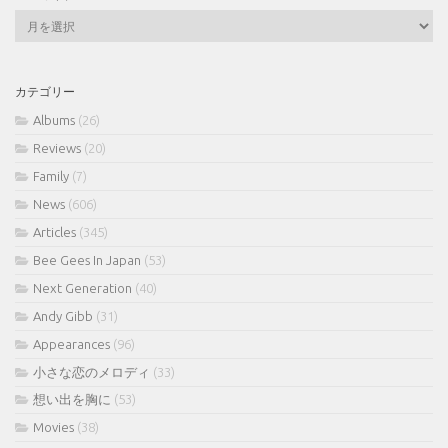
ア
ー
カ
イ
カテゴリー
ブ
Albums
(26)
Reviews
(20)
Family
(7)
News
(606)
Articles
(345)
Bee Gees In Japan
(53)
Next Generation
(40)
Andy Gibb
(31)
Appearances
(96)
小さな恋のメロディ
(33)
想い出を胸に
(53)
Movies
(38)