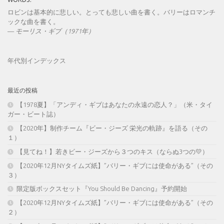
ロビンは基本的に悲しい。とっても悲しい曲を書く。バリーはロマンチ
ックな曲を書く。
—
モーリス・ギブ（1971年）
年代別インデックス
最近の投稿
【1978夏】「アンディ・ギブはあなたの永遠の恋人？」（米・タイ
ガー・ビート誌）
【2020年】制作チーム『ビー・ジーズ 栄光の軌跡』を語る（その
１）
【見てね！】若きビー・ジーズから３つのキス（ならぬ3つの💛）
【2020年12月NYタイムズ紙】”バリー・ギブには使命がある”（その
３）
限定版ボックスセット『You Should Be Dancing』予約開始
【2020年12月NYタイムズ紙】”バリー・ギブには使命がある”（その
２）