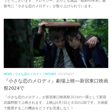
でとうございます、トレイシー。おりしも雑誌『昭和40年男』最
新号に『小さな恋のメロディ』が取り上げられています。
NEWS
/
小さな恋のメロディ
/
MOVIES
2024/04/23
『小さな恋のメロディ』劇場上映—新宿東口映画
祭2024で
『小さな恋のメロディ』が新宿東口映画祭2024の一環として新宿
武蔵野館で上映されます。上映は6月3日と６日の2回です。大画面
で鑑賞するこの機会をどうぞお見逃しなく！