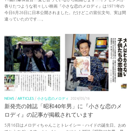
香りたつような初々しい映画『小さな恋のメロディ』は1971年の
今日6月26日に日本公開されました。だけどこの宣伝文句、実は間
違っていたのです…。
NEWS
/
ARTICLES
/
小さな恋のメロディ
2024/05/16
新発売の雑誌「昭和40年男」に『小さな恋のメ
ロディ』の記事が掲載されています
5月16日はメロディちゃんことトレイシー・ハイドの誕生日。おめ