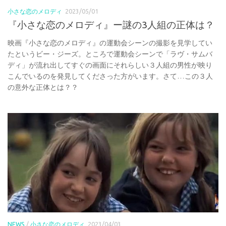
小さな恋のメロディ
2023/05/01
『小さな恋のメロディ』ー謎の3人組の正体は？
映画『小さな恋のメロディ』の運動会シーンの撮影を見学してい
たというビー・ジーズ。ところで運動会シーンで「ラヴ・サムバ
ディ」が流れ出してすぐの画面にそれらしい３人組の男性が映り
こんでいるのを発見してくださった方がいます。さて…この３人
の意外な正体とは？？
NEWS
/
小さな恋のメロディ
2023/04/03