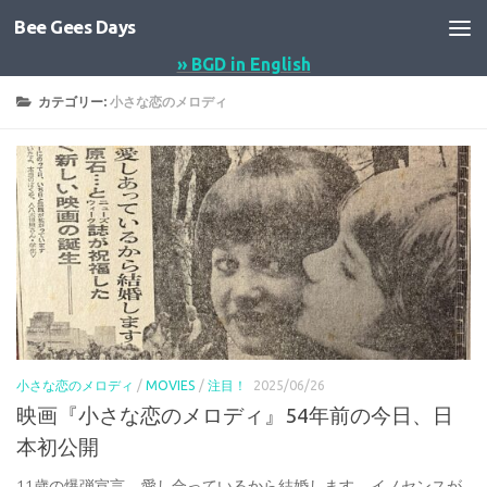
Bee Gees Days
コンテンツへスキップ
» BGD in English
カテゴリー:
小さな恋のメロディ
小さな恋のメロディ
/
MOVIES
/
注目！
2025/06/26
映画『小さな恋のメロディ』54年前の今日、日
本初公開
11歳の爆弾宣言…愛し合っているから結婚します…イノセンスが