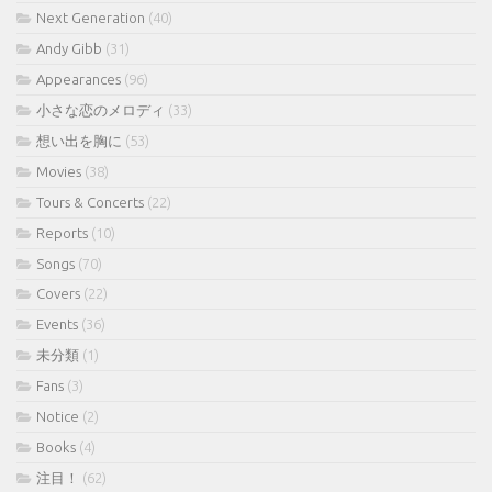
Next Generation
(40)
Andy Gibb
(31)
Appearances
(96)
小さな恋のメロディ
(33)
想い出を胸に
(53)
Movies
(38)
Tours & Concerts
(22)
Reports
(10)
Songs
(70)
Covers
(22)
Events
(36)
未分類
(1)
Fans
(3)
Notice
(2)
Books
(4)
注目！
(62)