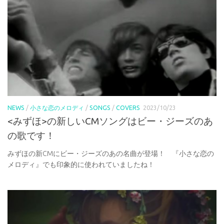
NEWS
/
小さな恋のメロディ
/
SONGS
/
COVERS
2023/10/23
<みずほ>の新しいCMソングはビー・ジーズのあ
の歌です！
みずほの新CMにビー・ジーズのあの名曲が登場！ 『小さな恋の
メロディ』でも印象的に使われていましたね！