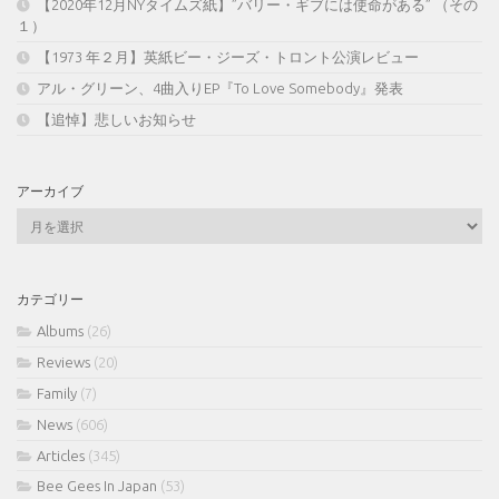
【2020年12月NYタイムズ紙】”バリー・ギブには使命がある” （その
１）
【1973 年２月】英紙ビー・ジーズ・トロント公演レビュー
アル・グリーン、4曲入りEP『To Love Somebody』発表
【追悼】悲しいお知らせ
アーカイブ
ア
ー
カ
イ
カテゴリー
ブ
Albums
(26)
Reviews
(20)
Family
(7)
News
(606)
Articles
(345)
Bee Gees In Japan
(53)