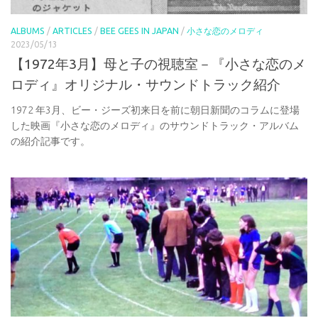
ALBUMS
/
ARTICLES
/
BEE GEES IN JAPAN
/
小さな恋のメロディ
2023/05/13
【1972年3月】母と子の視聴室－『小さな恋のメ
ロディ』オリジナル・サウンドトラック紹介
1972 年3月、ビー・ジーズ初来日を前に朝日新聞のコラムに登場
した映画『小さな恋のメロディ』のサウンドトラック・アルバム
の紹介記事です。