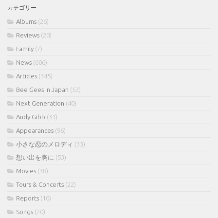
カテゴリー
ブ
Albums
(26)
Reviews
(20)
Family
(7)
News
(606)
Articles
(345)
Bee Gees In Japan
(53)
Next Generation
(40)
Andy Gibb
(31)
Appearances
(96)
小さな恋のメロディ
(33)
想い出を胸に
(53)
Movies
(38)
Tours & Concerts
(22)
Reports
(10)
Songs
(70)