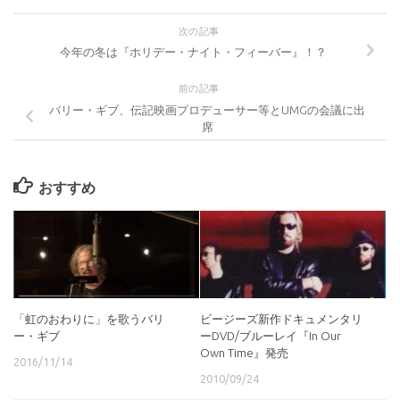
次の記事
今年の冬は『ホリデー・ナイト・フィーバー』！？
前の記事
バリー・ギブ、伝記映画プロデューサー等とUMGの会議に出
席
おすすめ
「虹のおわりに」を歌うバリ
ビージーズ新作ドキュメンタリ
ー・ギブ
ーDVD/ブルーレイ『In Our
Own Time』発売
2016/11/14
2010/09/24