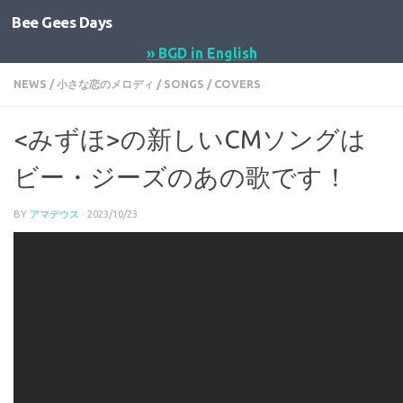
Bee Gees Days
コンテンツへスキップ
» BGD in English
NEWS
/
小さな恋のメロディ
/
SONGS
/
COVERS
<みずほ>の新しいCMソングは
ビー・ジーズのあの歌です！
BY
アマデウス
·
2023/10/23