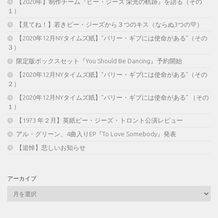
【2020年】制作チーム『ビー・ジーズ 栄光の軌跡』を語る（その
１）
【見てね！】若きビー・ジーズから３つのキス（ならぬ3つの💛）
【2020年12月NYタイムズ紙】”バリー・ギブには使命がある”（その
３）
限定版ボックスセット『You Should Be Dancing』予約開始
【2020年12月NYタイムズ紙】”バリー・ギブには使命がある”（その
２）
【2020年12月NYタイムズ紙】”バリー・ギブには使命がある” （その
１）
【1973 年２月】英紙ビー・ジーズ・トロント公演レビュー
アル・グリーン、4曲入りEP『To Love Somebody』発表
【追悼】悲しいお知らせ
アーカイブ
ア
ー
カ
イ