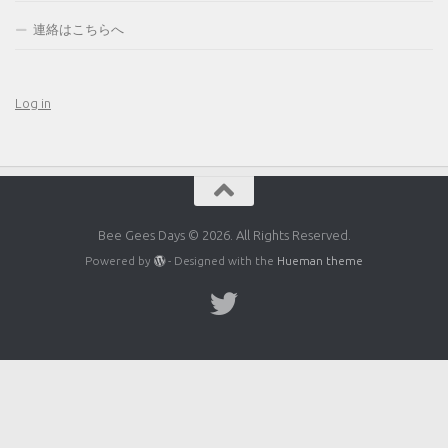
連絡はこちらへ
Log in
Bee Gees Days © 2026. All Rights Reserved.
Powered by
- Designed with the
Hueman theme