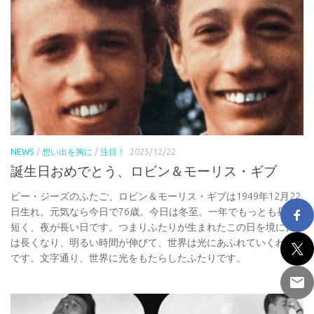
NEWS
/
想い出を胸に
/
注目！
2025/12/22
誕生日おめでとう、ロビン＆モーリス・ギブ
ビー・ジーズのふたご、ロビン＆モーリス・ギブは1949年12月22
日生れ。元気なら今日で76歳。今日は冬至。一年でもっとも昼が
短く、夜が長い日です。つまりふたりが生まれたこの日を境に日
は長くなり、明るい時間が伸びて、世界は光にあふれていくわけ
です。文字通り、世界に光をもたらしたふたりです。