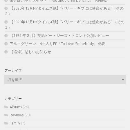
限定版ボックスセット『You Should Be Dancing』予約開始
【2020年12月NYタイムズ紙】”バリー・ギブには使命がある”（その
２）
【2020年12月NYタイムズ紙】”バリー・ギブには使命がある” （その
１）
【1973 年２月】英紙ビー・ジーズ・トロント公演レビュー
アル・グリーン、4曲入りEP『To Love Somebody』発表
【追悼】悲しいお知らせ
アーカイブ
ア
ー
カ
イ
カテゴリー
ブ
Albums
(26)
Reviews
(20)
Family
(7)