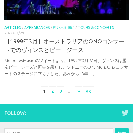
ARTICLES
/
APPEARANCES
/
想い出を胸に
/
TOURS & CONCERTS
2024/03/29
【1999年3月】オーストラリアのONOコンサー
トでのヴィンスとビー・ジーズ
MelouneyMusic のツイートより。1999年3月27日、ヴィンスは盟
友ビー・ジーズと再会を果たし、シドニーのOne Night Onlyコンサ
ートのステージに立ちました。あれから25年…。
1
2
3
...
»
» 6
FOLLOW:
検