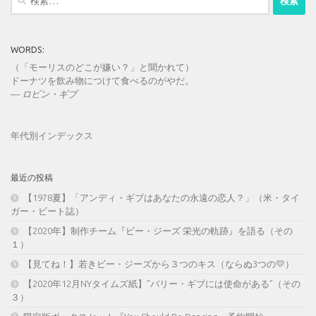
索:
WORDS:
（「モーリスのどこが嫌い？」と聞かれて）
ドーナツを飲み物につけて食べるのがやだ。
—
ロビン・ギブ
年代別インデックス
最近の投稿
【1978夏】「アンディ・ギブはあなたの永遠の恋人？」（米・タイ
ガー・ビート誌）
【2020年】制作チーム『ビー・ジーズ 栄光の軌跡』を語る（その
１）
【見てね！】若きビー・ジーズから３つのキス（ならぬ3つの💛）
【2020年12月NYタイムズ紙】”バリー・ギブには使命がある”（その
３）