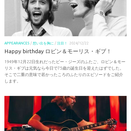
APPEARANCES
/
想い出を胸に
/
注目！
2024/12/22
Happy birthday ロビン＆モーリス・ギブ！
1949年12月22日生れだったビー・ジーズのふたご、ロビン＆モー
リス・ギブは元気なら今日で75歳の誕生日を迎えたはずでした。
そこで二重の意味で若かったころのふたりのエピソードをご紹介
します。