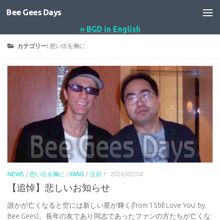
Bee Gees Days
コンテンツへスキップ
» BGD in English
カテゴリー:
想い出を胸に
NEWS
/
想い出を胸に
/
FANS
/
注目！
2026/02/04
【追悼】悲しいお知らせ
誰かが亡くなると空には新しい星が輝く(from ‘I Still Love You’ by
Bee Gees)。長年の友であり同志であったファンの方たちが亡くな