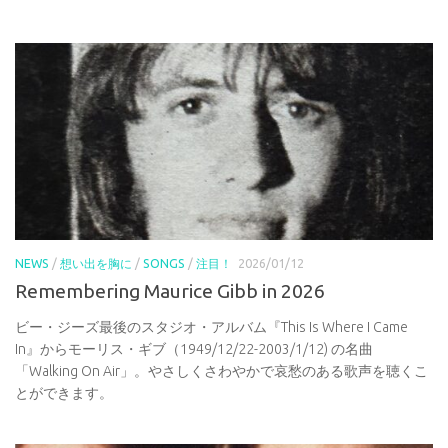
NEWS
/
想い出を胸に
/
SONGS
/
注目！
2026/01/12
Remembering Maurice Gibb in 2026
ビー・ジーズ最後のスタジオ・アルバム『This Is Where I Came
In』からモーリス・ギブ（1949/12/22-2003/1/12) の名曲
「Walking On Air」。やさしくさわやかで哀愁のある歌声を聴くこ
とができます。