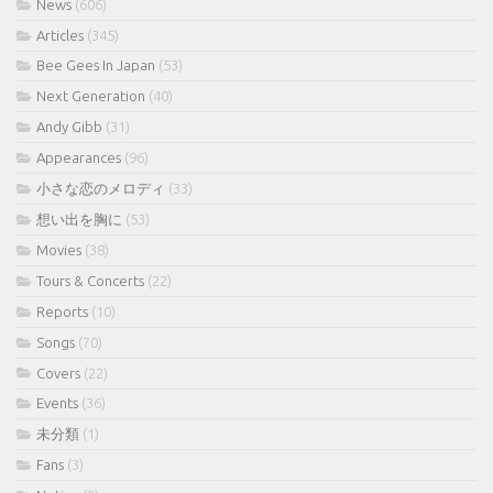
News
(606)
Articles
(345)
Bee Gees In Japan
(53)
Next Generation
(40)
Andy Gibb
(31)
Appearances
(96)
小さな恋のメロディ
(33)
想い出を胸に
(53)
Movies
(38)
Tours & Concerts
(22)
Reports
(10)
Songs
(70)
Covers
(22)
Events
(36)
未分類
(1)
Fans
(3)