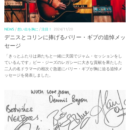
NEWS
/
想い出を胸に
/
注目！
2024/11/20
デニスとコリンに捧げるバリー・ギブの追悼メッ
セージ
「きっとふたりは弟たちと一緒に天国でジャム・セッションをし
ているんです」ビー・ジーズのレガシーに大きな貢献を果たした
二人の名ドラマーの相次ぐ急逝にバリー・ギブが胸に迫る追悼メ
ッセージを発表しました。