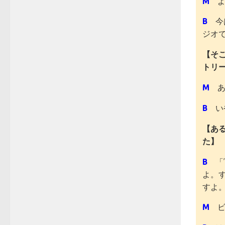
M
よ
B
今
ジオ
【そ
トリ
M
B
い
【あ
た】
B
「
よ。
すよ。
M
ビ