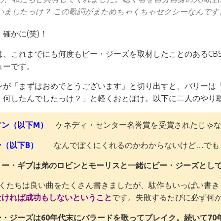
いましたっけ？ この歌詞がまためちゃくちゃセクシーなんですよ
確かに(笑)！
は、これまでにも何度もビー・ジーズを取材したことのあるCB
ューです。
ンが「まずはおめでとうございます」と切り出すと、バリーは
、何したんでしたっけ？」と軽くおとぼけ。以下に二人のやり
ソン（以下M）
ケネディ・センター名誉賞を受賞されたじゃな
ー（以下B）
なんでぼくにくれるのかわからないけど…でも
リー・ギブは弟のロビンとモーリスと一緒にビー・ジーズとし
たちは良い曲をたくさん書きましたが、駄作もいっぱい書き
なければ成功もしないということ
です。失敗するたびに必ず何
ー・ジーズは60年代末にバラードを歌ってブレイク。続いて7