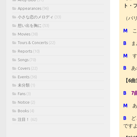
ト・
Appearances
(96)
小さな恋のメロディ
(33)
（バ
想い出を胸に
(53)
M
こ
Movies
(38)
B
まあ
Tours & Concerts
(22)
Reports
(10)
M
す
Songs
(70)
B
あれ
Covers
(22)
Events
(36)
【6
未分類
(1)
B
7
Fans
(3)
Notice
(2)
M
あ
Books
(4)
B
ど
注目！
(62)
です