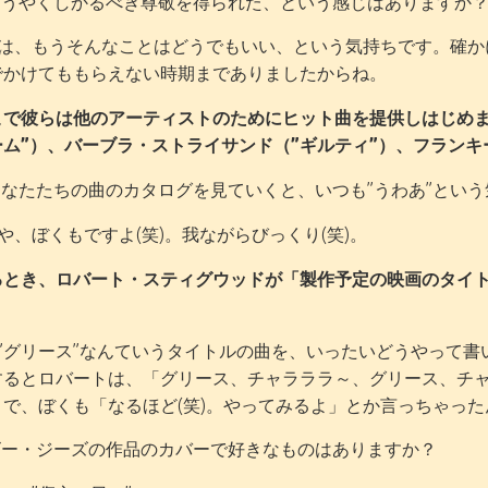
うやくしかるべき尊敬を得られた、という感じはありますか
は、もうそんなことはどうでもいい、という気持ちです。確か
でかけてももらえない時期までありましたからね。
こで彼らは他のアーティストのためにヒット曲を提供しはじめま
ーム”）、バーブラ・ストライサンド（”ギルティ”）、フランキ
あなたたちの曲のカタログを見ていくと、いつも”うわあ”とい
や、ぼくもですよ(笑)。我ながらびっくり(笑)。
るとき、ロバート・スティグウッドが「製作予定の映画のタイ
”グリース”なんていうタイトルの曲を、いったいどうやって
するとロバートは、「グリース、チャラララ～、グリース、チ
で、ぼくも「なるほど(笑)。やってみるよ」とか言っちゃったん
ー・ジーズの作品のカバーで好きなものはありますか？