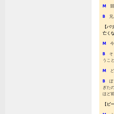
M
競
B
兄
【バリ
亡く
M
今
B
そう
うこ
M
ど
B
ぼく
ぎた
ほど
【ビ