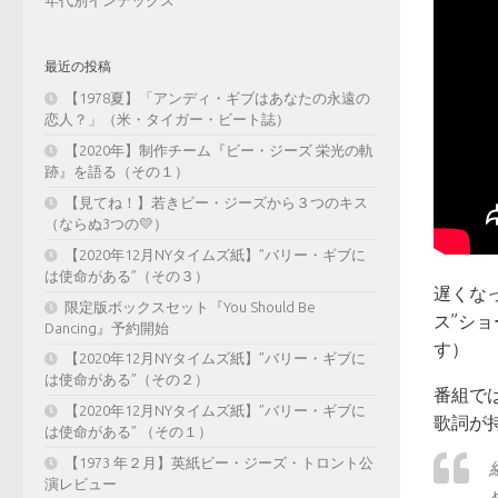
年代別インデックス
最近の投稿
【1978夏】「アンディ・ギブはあなたの永遠の
恋人？」（米・タイガー・ビート誌）
【2020年】制作チーム『ビー・ジーズ 栄光の軌
跡』を語る（その１）
【見てね！】若きビー・ジーズから３つのキス
（ならぬ3つの💛）
【2020年12月NYタイムズ紙】”バリー・ギブに
は使命がある”（その３）
遅くな
限定版ボックスセット『You Should Be
ス”シ
Dancing』予約開始
す）
【2020年12月NYタイムズ紙】”バリー・ギブに
は使命がある”（その２）
番組で
【2020年12月NYタイムズ紙】”バリー・ギブに
歌詞が
は使命がある” （その１）
【1973 年２月】英紙ビー・ジーズ・トロント公
演レビュー