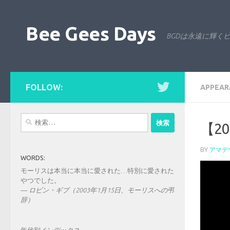
コンテンツへスキップ
Bee Gees Days
BGDは永遠に輝く
FOLLOW:
APPEAR
検
【2
索:
BY
アマデ
WORDS:
モーリスは本当に本当に愛された…特別に愛された
やつでした。
—
ロビン・ギブ（2003年1月15日、モーリスへの弔
辞）