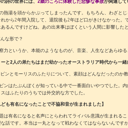
特の詩の世界には、
2歳のころに体験した悲惨な事故
が関連して
の熱湯を頭からかぶってしまったんです。もちろん、わざとじ
それから2年間入院して、退院後も2年ほど口がきけなかった。
はあるんですけどね。あの出来事はぼくという人間に影響した
んな形で？
力というか、本能のようなものが、音楽、人生などあらゆる
リーと2人の弟たちはまだ幼かったオーストラリア時代から一緒
ビンとモーリスのふたりについて、素顔はどんなだったのか教
ビンはたぶんぼくが知っている中で一番面白いやつでした。内
リスはふたりのうちでは外交的な方でした。
れども有名になったことで不協和音が生まれました】
は有名になると名声にとらわれてライバル意識が生まれるこ
理な話です。本当は一丸となって戦わなくてはならないんです