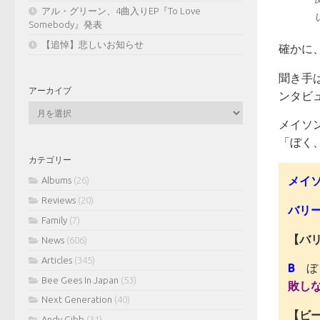
アル・グリーン、4曲入りEP『To Love
Somebody』発表
【追悼】悲しいお知らせ
確かに、
聞き手
アーカイブ
ンタビ
ア
ー
メイソ
カ
「ぼく
イ
カテゴリー
ブ
メイ
Albums
(26)
Reviews
(20)
バリ
Family
(7)
【バ
News
(606)
Articles
(345)
B
ぼく
Bee Gees In Japan
(53)
敗し
Next Generation
(40)
【ビ
Andy Gibb
(31)