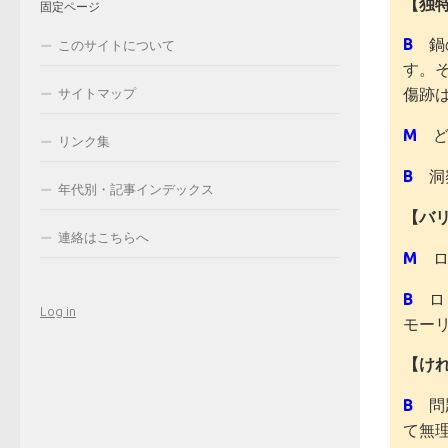
【独
固定ページ
B
鍋
このサイトについて
す。
傷跡
サイトマップ
M
ど
リンク集
B
洞察
年代別・記事インデックス
【バ
連絡はこちらへ
M
ロ
B
ロ
Log in
モー
【け
B
問題
て無