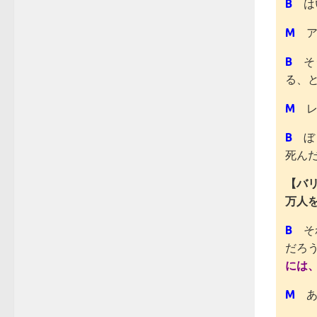
B
はい
M
ア
B
そう
る、
M
レ
B
ぼく
死ん
【バ
万人
B
それ
だろ
には
M
あ