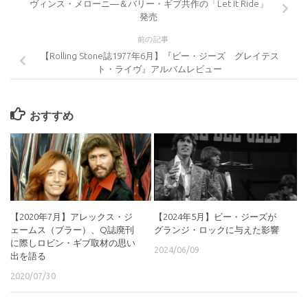
ヴィンス・メローニ―＆バリー・ギブ共作の「Let It Ride」
発売
前の記事
【Rolling Stone誌1977年6月】『ビー・ジーズ グレイテス
ト・ライヴ』アルバムレビュー
おすすめ
【2020年7月】アレックス・ジ
【2024年5月】ビー・ジーズが
ェームス（ブラー）、Q誌廃刊
グランジ・ロックに与えた影響
に際しロビン・ギブ取材の思い
2024/06/09
出を語る
2020/07/30