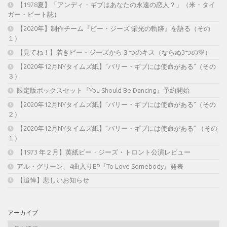
【1978夏】「アンディ・ギブはあなたの永遠の恋人？」（米・タイ
ガー・ビート誌）
【2020年】制作チーム『ビー・ジーズ 栄光の軌跡』を語る（その
１）
【見てね！】若きビー・ジーズから３つのキス（ならぬ3つの💛）
【2020年12月NYタイムズ紙】”バリー・ギブには使命がある”（その
３）
限定版ボックスセット『You Should Be Dancing』予約開始
【2020年12月NYタイムズ紙】”バリー・ギブには使命がある”（その
２）
【2020年12月NYタイムズ紙】”バリー・ギブには使命がある” （その
１）
【1973 年２月】英紙ビー・ジーズ・トロント公演レビュー
アル・グリーン、4曲入りEP『To Love Somebody』発表
【追悼】悲しいお知らせ
アーカイブ
ア