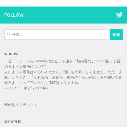
FOLLOW:
検
索:
WORDS:
（ビー・ジーズのFever時代のヒット曲を「無内容なディスコ曲」と貶
めるような風潮について）
人によって意見はいろいろだから、別にもう気にしてません。ただ、ま
あ、ときどき、「それなら、お前も一曲あのぐらいのヒットを書いてみ
せろよ！」って言いたくなる時はありますね。
—
バリー・ギブ（2016年）
年代別インデックス
最近の投稿