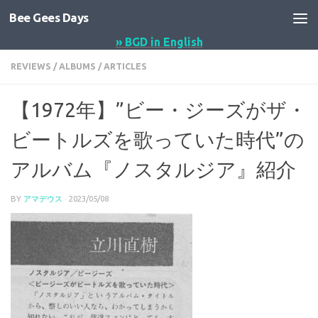
Bee Gees Days
コンテンツへスキップ
» BGD in English
REVIEWS
/
ALBUMS
/
ARTICLES
【1972年】”ビー・ジーズがザ・
ビートルズを歌っていた時代”の
アルバム『ノスタルジア』紹介
BY
アマデウス
·
2023/05/08