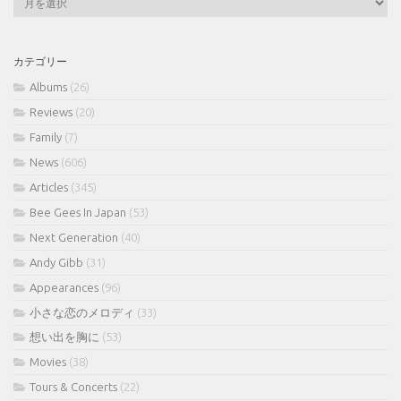
ー
カ
イ
カテゴリー
ブ
Albums
(26)
Reviews
(20)
Family
(7)
News
(606)
Articles
(345)
Bee Gees In Japan
(53)
Next Generation
(40)
Andy Gibb
(31)
Appearances
(96)
小さな恋のメロディ
(33)
想い出を胸に
(53)
Movies
(38)
Tours & Concerts
(22)