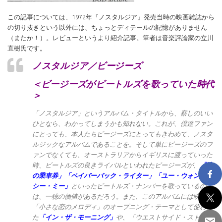
この記事については、1972年『ノスタルジア』発売当時の映画雑誌から
の切り抜きという以外には、ちょっとディテールの記憶がありません
（またか！）。レビューというより紹介記事。筆者は音楽評論家の立川
直樹氏です。
ノスタルジア／ビージーズ
＜ビージーズがビートルズを歌っていた時代
＞
「ノスタルジア」というアルバム・タイトルから、察しのいい
ひとなら、わかってしまうかも知れない。これが、僕達ファン
にとっても、本人たちビージーズにとってもきわめて、ノスタ
ルジックなアルバムであることを。そして単にビージーズのフ
ァンでなくても、オーストラリアからイギリスに渡っていった
時、ビートルズの良きライバルといわれたビージーズが、
「涙
の乗車券」「ペイパーバック・ライター」「ユー・ウォント・
シー・ミー」
といったビートルズ・ナンバーを歌っているの
は、一聴の価値があるだろう。また、このアルバムには映画
「小さな恋のメロディ」のオープニング・テーマとして使われ
た
「イン・ザ・モーニング」
や、「ウエストサイド・ストーリ