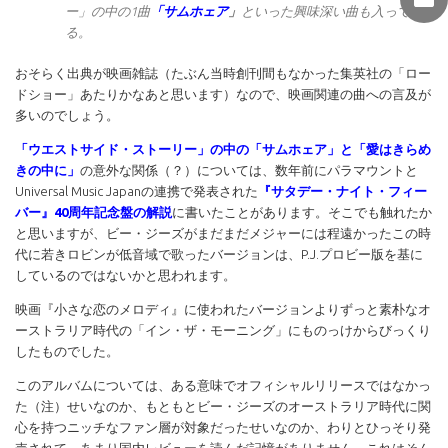
ー」の中の1曲
「サムホェア
」
といった興味深い曲も入ってい
る。
おそらく出典が映画雑誌（たぶん当時創刊間もなかった集英社の「ロー
ドショー」あたりかなあと思います）なので、映画関連の曲への言及が
多いのでしょう。
「ウエストサイド・ストーリー」の中の「サムホェア」と「愛はきらめ
きの中に」
の意外な関係（？）については、数年前にパラマウントと
Universal Music Japanの連携で発表された
『サタデー・ナイト・フィー
バー』40周年記念盤の解説
に書いたことがあります。そこでも触れたか
と思いますが、ビー・ジーズがまだまだメジャーには程遠かったこの時
代に若きロビンが低音域で歌ったバージョンは、P.J.プロビー版を基に
しているのではないかと思われます。
映画『小さな恋のメロディ』に使われたバージョンよりずっと素朴なオ
ーストラリア時代の「イン・ザ・モーニング」にものっけからびっくり
したものでした。
このアルバムについては、ある意味でオフィシャルリリースではなかっ
た（注）せいなのか、もともとビー・ジーズのオーストラリア時代に関
心を持つニッチなファン層が対象だったせいなのか、わりとひっそり発