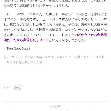
売されて、あまり国内レビューを読んだ記憶がありません。これはそん
な意味では比較的珍しい記事かもしれません。
（注 日本のレーベルであったポリドールから出ているという意味では
オフィシャルなのですが、ビー・ジーズ本人やイギリスのポリドール本
社、RSOなどが認可した盤ではありません。その後、海外本社の統率が
きびしくなるにつれ、各国独自の編集盤、コンピレーションなどはどん
どん出しにくくなっていっています。これはまだ
のどかだった70年代初
頭だったから実現したリリース
といえるかもしれません）
｛Bee Gees Days｝
© 2009 - 2026 Bee Gees Days. 当サイト記事の引用・転載にあたっては出典
（リンク）を記載してください。
タグ:
1972
次の記事