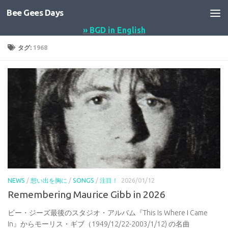
Bee Gees Days
コンテンツへスキップ
» BGD in English
タグ:
1968
NEWS
/
想い出を胸に
/
SONGS
/
注目！
2026/01/12
Remembering Maurice Gibb in 2026
ビー・ジーズ最後のスタジオ・アルバム『This Is Where I Came
In』からモーリス・ギブ（1949/12/22-2003/1/12) の名曲