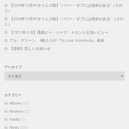
【2020年12月NYタイムズ紙】”バリー・ギブには使命がある”（その
２）
【2020年12月NYタイムズ紙】”バリー・ギブには使命がある” （その
１）
【1973 年２月】英紙ビー・ジーズ・トロント公演レビュー
アル・グリーン、4曲入りEP『To Love Somebody』発表
【追悼】悲しいお知らせ
アーカイブ
ア
ー
カ
イ
カテゴリー
ブ
Albums
(26)
Reviews
(20)
Family
(7)
News
(606)