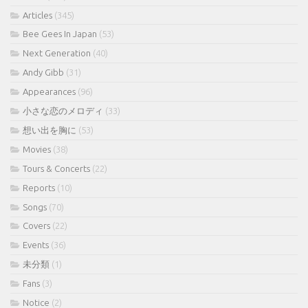
Articles
(345)
Bee Gees In Japan
(53)
Next Generation
(40)
Andy Gibb
(31)
Appearances
(96)
小さな恋のメロディ
(33)
想い出を胸に
(53)
Movies
(38)
Tours & Concerts
(22)
Reports
(10)
Songs
(70)
Covers
(22)
Events
(36)
未分類
(1)
Fans
(3)
Notice
(2)