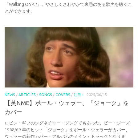
「Walking On Air」。やさしくさわやかで哀愁のある歌声を聴くこ
とができます。
NEWS
/
ARTICLES
/
SONGS
/
COVERS
/
注目！
2025/06/15
【英NME】ポール・ウェラー、「ジョーク」を
カバー
ロビン・ギブのシグネチャー・ソングでもあった、ビー・ジーズ
1968/69 年のヒット「ジョーク」をポール・ウェラーがカバー、
ウェラーの新作カバー・アルバムのメイン・トラックとなりま