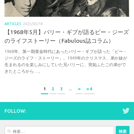
ARTICLES
2023/05/18
【1968年5月】バリー・ギブが語るビー・ジーズ
のライフストーリー（Fabulous誌コラム）
1968年、第一期黄金時代にあったバリー・ギブが語った「ビー・
ジーズのライフ・ストーリー」。1949年のクリスマス、弟か妹が
生まれるのを楽しみにしていた兄バリーに、突如ふたごの弟がで
きたところから…。
1
2
3
...
»
» 4
FOLLOW:
検
索: