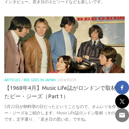
インタビュー。若き日のエピソードなども楽しいです。
ARTICLES
/
BEE GEES IN JAPAN
2024/05/29
【1968年4月】Music Life誌がロンドンで取材し
たビー・ジーズ（Part 1）
5月22日が卵料理の日だったということなので、オムレツを作るビ
ー・ジーズをご紹介します。Music Life誌ロンドン取材（その1）
です。文字通り、「若き日の思い出」ですね。