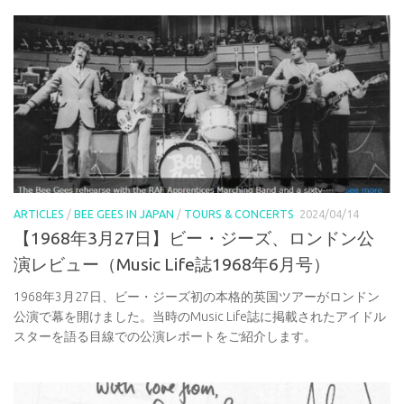
ARTICLES
/
BEE GEES IN JAPAN
/
TOURS & CONCERTS
2024/04/14
【1968年3月27日】ビー・ジーズ、ロンドン公
演レビュー（Music Life誌1968年6月号）
1968年3月27日、ビー・ジーズ初の本格的英国ツアーがロンドン
公演で幕を開けました。当時のMusic Life誌に掲載されたアイドル
スターを語る目線での公演レポートをご紹介します。