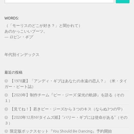
WORDS:
（「モーリスのどこが好き？」と聞かれて）
あのかっこいいブーツ。
—
ロビン・ギブ
年代別インデックス
最近の投稿
【1978夏】「アンディ・ギブはあなたの永遠の恋人？」（米・タイ
ガー・ビート誌）
【2020年】制作チーム『ビー・ジーズ 栄光の軌跡』を語る（その
１）
【見てね！】若きビー・ジーズから３つのキス（ならぬ3つの💛）
【2020年12月NYタイムズ紙】”バリー・ギブには使命がある”（その
３）
限定版ボックスセット『You Should Be Dancing』予約開始