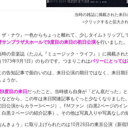
当時の雑誌に掲載された来日
<クリックすると拡大され
・ザ・ナウ』一色からちょっと離れて、少しタイムトリップして
野サンプラザ大ホールで3度目の来日の初日公演
を行いました。
当時の音楽誌（たぶん『ミュージック・ライフ』）に掲載された
1973年9月1日）のものです。つまりこれは
バリーにとっては
この告知記事で面白いのは、来日公演の期日ではなく、来日期
しょうか。
続3度目の来日
だったこと、当時彼ら自身が「どん底だった」と
となどから、この年は来日関連記事もぐっと少なくなりました
初日公演からカラー3ページ）、FMファン（白黒2ページのイ
、白黒２ページの紹介記事）。その他は写真入りや写真なしの
おんきょう」に取り上げられたのは10月28日の東京公演（新