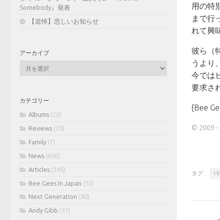
用の特
Somebody』発表
まで行
【追悼】悲しいお知らせ
れて興
彼ら（
アーカイブ
うより
ア
ー
今では
カ
要求さ
イ
カテゴリー
ブ
{Bee Ge
Albums
(26)
© 200
Reviews
(20)
Family
(7)
News
(606)
Articles
(345)
タグ:
19
Bee Gees In Japan
(53)
Next Generation
(40)
Andy Gibb
(31)