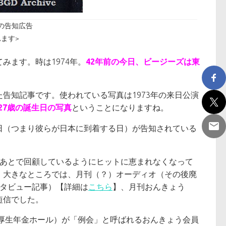
の告知広告
ます>
みます。時は1974年。
42年前の今日、ビージーズは東
告知記事です。使われている写真は1973年の来日公演
27歳の誕生日の写真
ということになりますね。
日（つまり彼らが日本に到着する日）が告知されている
あとで回顧しているようにヒットに恵まれなくなって
。大きなところでは、月刊（？）オーディオ（その後廃
ンタビュー記事）【詳細は
こちら
】、月刊おんきょう
短信でした。
宿厚生年金ホール）が「例会」と呼ばれるおんきょう会員