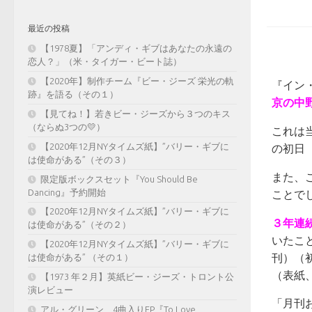
最近の投稿
【1978夏】「アンディ・ギブはあなたの永遠の
恋人？」（米・タイガー・ビート誌）
【2020年】制作チーム『ビー・ジーズ 栄光の軌
『イン
跡』を語る（その１）
京の中
【見てね！】若きビー・ジーズから３つのキス
（ならぬ3つの💛）
これは
【2020年12月NYタイムズ紙】”バリー・ギブに
の初日（
は使命がある”（その３）
また、
限定版ボックスセット『You Should Be
Dancing』予約開始
ことで
【2020年12月NYタイムズ紙】”バリー・ギブに
３年連
は使命がある”（その２）
いたこ
【2020年12月NYタイムズ紙】”バリー・ギブに
刊）（
は使命がある” （その１）
（表紙
【1973 年２月】英紙ビー・ジーズ・トロント公
演レビュー
「月刊
アル・グリーン、4曲入りEP『To Love