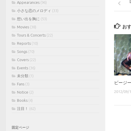
Appearances
(96)
小さな恋のメロディ
(33)
想い出を胸に
(53)
お
Movies
(38)
Tours & Concerts
(22)
Reports
(10)
Songs
(70)
Covers
(22)
Events
(36)
未分類
(1)
ビージーズi
Fans
(3)
2012/09/
Notice
(2)
Books
(4)
注目！
(62)
固定ページ