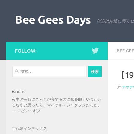
コンテンツへスキップ
Bee Gees Days
BGDは永遠に輝く
FOLLOW:
BEE GEE
検
【1
索:
BY
アマデ
WORDS:
夜中の三時にこっちが寝てるのに窓を叩くやつがい
るなあと思ったら、マイケル・ジャクソンだった。
—
ロビン・ギブ
年代別インデックス