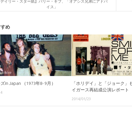
【デイリー・スター紙】バリー・ギブ、「オアシス兄弟にアドバ
イス」
すすめ
n Japan （1973年8- 9月）
「ホリデイ」と「ジョーク」も
イガース再結成公演レポート
14
2014/01/23