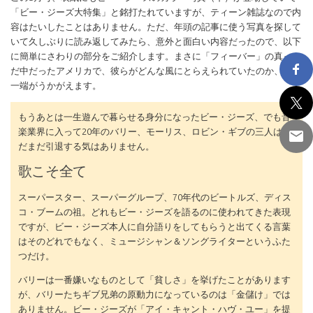
「ビー・ジーズ大特集」と銘打たれていますが、ティーン雑誌なので内
容はたいしたことはありません。ただ、年頭の記事に使う写真を探して
いて久しぶりに読み返してみたら、意外と面白い内容だったので、以下
に簡単にさわりの部分をご紹介します。まさに「フィーバー」の真った
だ中だったアメリカで、彼らがどんな風にとらえられていたのか、その
一端がうかがえます。
もうあとは一生遊んで暮らせる身分になったビー・ジーズ、でも音
楽業界に入って20年のバリー、モーリス、ロビン・ギブの三人はま
だまだ引退する気はありません。
歌こそ全て
スーパースター、スーパーグループ、70年代のビートルズ、ディス
コ・ブームの祖。どれもビー・ジーズを語るのに使われてきた表現
ですが、ビー・ジーズ本人に自分語りをしてもらうと出てくる言葉
はそのどれでもなく、ミュージシャン＆ソングライターというふた
つだけ。
バリーは一番嫌いなものとして「貧しさ」を挙げたことがあります
が、バリーたちギブ兄弟の原動力になっているのは「金儲け」では
ありません。ビー・ジーズが「アイ・キャント・ハヴ・ユー」を提