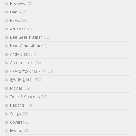
Reviews
(20)
Family
(7)
News
(606)
Articles
(345)
Bee Gees In Japan
(53)
Next Generation
(40)
Andy Gibb
(31)
Appearances
(96)
小さな恋のメロディ
(33)
想い出を胸に
(53)
Movies
(38)
Tours & Concerts
(22)
Reports
(10)
Songs
(70)
Covers
(22)
Events
(36)