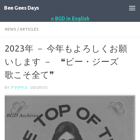
Bee Gees Days
コンテンツへスキップ
» BGD in English
NEWS
/
ARTICLES
2023年 － 今年もよろしくお願
いします － ❝ビー・ジーズ
歌こそ全て❞
BY
アマデウス
·
2023/01/12