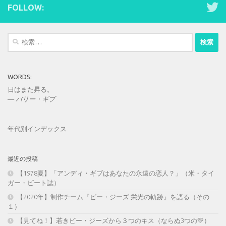
FOLLOW:
検
索:
WORDS:
日はまた昇る。
—
バリー・ギブ
年代別インデックス
最近の投稿
【1978夏】「アンディ・ギブはあなたの永遠の恋人？」（米・タイ
ガー・ビート誌）
【2020年】制作チーム『ビー・ジーズ 栄光の軌跡』を語る（その
１）
【見てね！】若きビー・ジーズから３つのキス（ならぬ3つの💛）