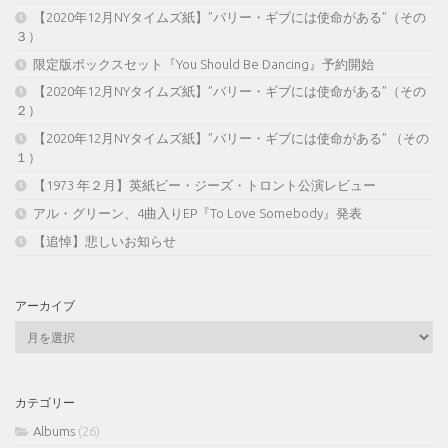
【2020年12月NYタイムズ紙】”バリー・ギブには使命がある”（その
３）
限定版ボックスセット『You Should Be Dancing』予約開始
【2020年12月NYタイムズ紙】”バリー・ギブには使命がある”（その
２）
【2020年12月NYタイムズ紙】”バリー・ギブには使命がある” （その
１）
【1973 年２月】英紙ビー・ジーズ・トロント公演レビュー
アル・グリーン、4曲入りEP『To Love Somebody』発表
【追悼】悲しいお知らせ
アーカイブ
ア
ー
カ
イ
カテゴリー
ブ
Albums
(26)