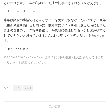
といわれます。79年の初めに出た上の記事にもそれがうかがえます。
＊＊＊＊＊＊＊＊＊＊
昨年は諸般の事情でほとんどサイトを更新できなかったのですが、今年
は更新頻度をあげると同時に、数年前にサイトを引っ越した時に切れた
ままの画像のリンク等を修復し、時代順に整理してもう少し読みやすく
していきたいと思っています。Again今年もどうぞよろしくお願いしま
す。
｛Bee Gees Days｝
© 2009 - 2026 Bee Gees Days. 当サイト記事の引用・転載にあたっては出典
（リンク）を記載してください。
タグ:
1979
2023
次の記事