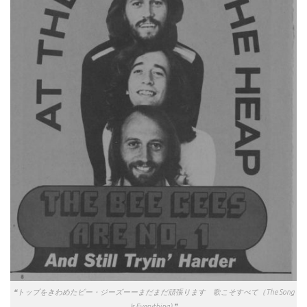
❝トップをきわめたビー・ジーズーーまだまだ頑張ります 歌こそすべて（The Song
Is Everything) ❞