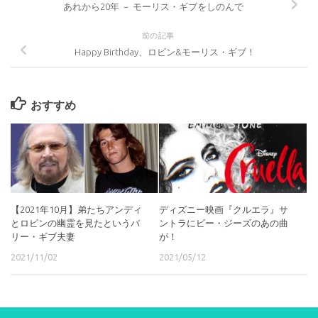
あれから20年 － モーリス・ギブをしのんで
前の記事
Happy Birthday、ロビン&モーリス・ギブ！
おすすめ
【2021年10月】弟たちアンディ
ディズニー映画『クルエラ』サ
とロビンの幽霊を見たというバ
ントラにビー・ジーズのあの曲
リー・ギブ夫妻
が！
2021/11/02
2021/05/12