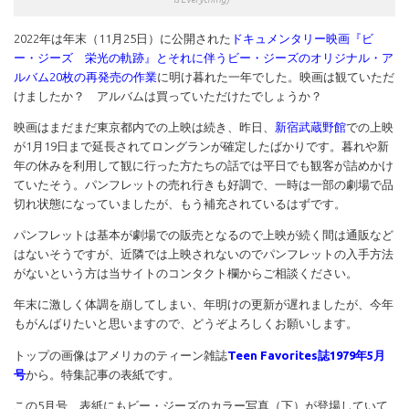
2022年は年末（11月25日）に公開された
ドキュメンタリー映画『ビ
ー・ジーズ 栄光の軌跡』とそれに伴うビー・ジーズのオリジナル・ア
ルバム20枚の再発売の作業
に明け暮れた一年でした。映画は観ていただ
けましたか？ アルバムは買っていただけたでしょうか？
映画はまだまだ東京都内での上映は続き、昨日、
新宿武蔵野館
での上映
が1月19日まで延長されてロングランが確定したばかりです。暮れや新
年の休みを利用して観に行った方たちの話では平日でも観客が詰めかけ
ていたそう。パンフレットの売れ行きも好調で、一時は一部の劇場で品
切れ状態になっていましたが、もう補充されているはずです。
パンフレットは基本が劇場での販売となるので上映が続く間は通販など
はないそうですが、近隣では上映されないのでパンフレットの入手方法
がないという方は当サイトのコンタクト欄からご相談ください。
年末に激しく体調を崩してしまい、年明けの更新が遅れましたが、今年
もがんばりたいと思いますので、どうぞよろしくお願いします。
トップの画像はアメリカのティーン雑誌
Teen Favorites誌1979年5月
号
から。特集記事の表紙です。
この5月号、表紙にもビー・ジーズのカラー写真（下）が登場していて