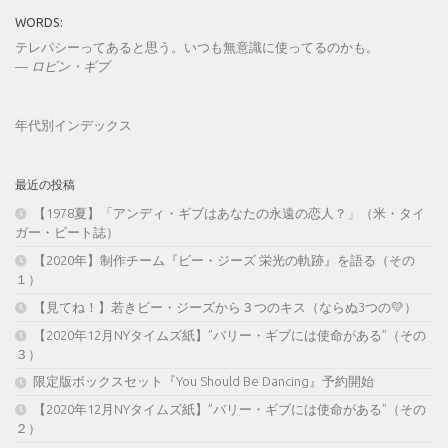
WORDS:
テレパシーってあると思う。いつも無意識に使ってるのかも。
—
ロビン・ギブ
年代別インデックス
最近の投稿
【1978夏】「アンディ・ギブはあなたの永遠の恋人？」（米・タイ
ガー・ビート誌）
【2020年】制作チーム『ビー・ジーズ 栄光の軌跡』を語る（その
１）
【見てね！】若きビー・ジーズから３つのキス（ならぬ3つの💛）
【2020年12月NYタイムズ紙】”バリー・ギブには使命がある”（その
３）
限定版ボックスセット『You Should Be Dancing』予約開始
【2020年12月NYタイムズ紙】”バリー・ギブには使命がある”（その
２）