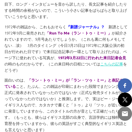
目下、ロング・インタビューを音から訳したり、長文記事を紹介したり
する時間の余裕がないので、こういう小さい記事をぱらぱらと取り上げ
ていこうかなと思います。
1972年の雑誌から、これもおそらく
『新譜ジャーナル』？
新譜として
1972年9月に発売された
「Run To Me（ラン・トゥ・ミー）」
が紹介さ
れていますので、9月号あたりでしょうか。（これも裏に何もメモして
ない…涙） 3月のタイミング（今日3月25日は1972年に大阪公演の初
日が行われた日です）で来日記念記事の一環として取り上げたのは、ペ
ージ下に使われている写真が、
1972年3月22日に行われた来日記者会見
の時のものだからです。（この来日時の日程については
こちらの記事
を
どうぞ）
面白いのは、
「ラン・トゥ・ミー」が「ラン・ツゥ・ミー」と表記され
ている
こと。たぶん、この雑誌が印刷にまわった段階でまだシングルが
正式に発表されていなかったのではないか（正式な発売タイトルが決ま
っていなかったのではないか）と推測します。で、実はビー・ジーズは
イギリス人なので、カタカナで書くと「トゥ」より「ツゥ」が近い感じ
に発音していますから、このタイトルの方が音として正確だったりしま
す。（もっとも、彼らはイギリス北部の出身で、言語学的には独特な成
育歴を持っていますから、彼らの英語がすごく典型的なイギリス英語と
も言えないと思います）