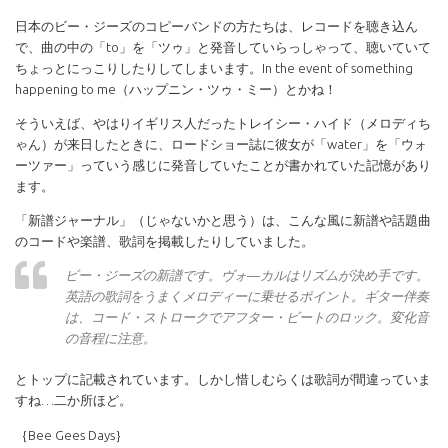
日本のビー・ジーズのコピーバンドの方たちは、レコードを聴き込ん
で、曲の中の「to」を「ツゥ」と発音していらっしゃって、聴いていて
ちょっとにっこりしたりしてしまいます。In the event of something
happening to me（ハップニン・ツゥ・ミー）とかね！
そういえば、やはりイギリス人だったトレイシー・ハイド（メロディち
ゃん）が来日したときに、ロードショー誌に彼女が「water」を「ウォ
ーツァー」っていう感じに発音していたことが書かれていた記憶があり
ます。
「新譜ジャーナル」（じゃないかと思う）は、こんな風に新譜や話題曲
のコードや楽譜、歌詞を掲載したりしていました。
ビー・ジーズの新譜です。ヴォ―カルはリズムが決め手です。
英語の歌詞をうまくメロディーに乗せるポイント。ギター伴奏
は、コード・ストロークでアフター・ビートのロック。変化音
の音程に注意。
とトップに記載されています。しかし惜しむらくは歌詞が間違っていま
すね…二か所ほど。
｛Bee Gees Days｝