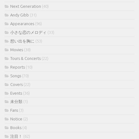
Next Generation
(40)
Andy Gibb
(31)
Appearances
(96)
小さな恋のメロディ
(33)
想い出を胸に
(53)
Movies
(38)
Tours & Concerts
(22)
Reports
(10)
Songs
(70)
Covers
(22)
Events
(36)
未分類
(1)
Fans
(3)
Notice
(2)
Books
(4)
注目！
(62)