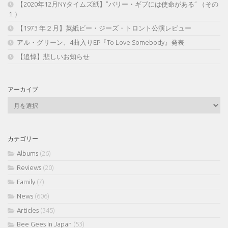
【2020年12月NYタイムズ紙】”バリー・ギブには使命がある” （その
１）
【1973 年２月】英紙ビー・ジーズ・トロント公演レビュー
アル・グリーン、4曲入りEP『To Love Somebody』発表
【追悼】悲しいお知らせ
アーカイブ
ア
ー
カ
イ
カテゴリー
ブ
Albums
(26)
Reviews
(20)
Family
(7)
News
(606)
Articles
(345)
Bee Gees In Japan
(53)