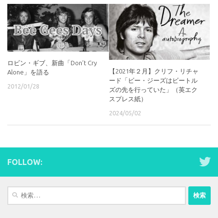
ロビン・ギブ、新曲「Don’t Cry
【2021年２月】クリフ・リチャ
Alone」を語る
ード「ビー・ジーズはビートル
2012/01/28
ズの先を行っていた」（英エク
スプレス紙）
2024/05/02
FOLLOW:
検
索: