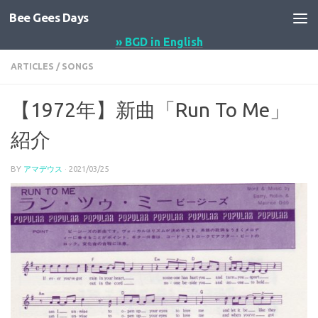
Bee Gees Days
コンテンツへスキップ
» BGD in English
ARTICLES
/
SONGS
【1972年】新曲「Run To Me」
紹介
BY
アマデウス
·
2021/03/25