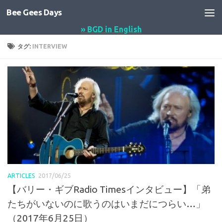
Bee Gees Days
コンテンツへスキップ
» BGD in English
タグ:
INTERVIEW
ARTICLES
2017/06/25
【バリー・ギブRadio Timesインタビュー】「弟
たちがいないのに歌うのはいまだにつらい…」
（2017年6月25日）