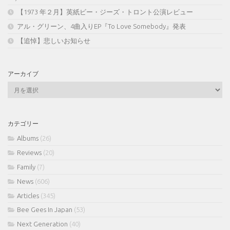
【1973 年２月】英紙ビー・ジーズ・トロント公演レビュー
アル・グリーン、4曲入りEP『To Love Somebody』発表
【追悼】悲しいお知らせ
アーカイブ
ア
ー
カ
イ
カテゴリー
ブ
Albums
(26)
Reviews
(20)
Family
(7)
News
(606)
Articles
(345)
Bee Gees In Japan
(53)
Next Generation
(40)