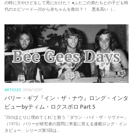
の時に大やけどをして死にかけた！ ●ふたごの弟たちとの子ども時
代のエピソード―川から赤ちゃんを救出？！ 悪名高い（...
ARTICLES
2016/12/07
バリー・ギブ『イン・ザ・ナウ』ロング・インタ
ビューbyティム・ロクスボロ Part 5
“川のほとりに埋めてくれ”と歌う「ダウン・バイ・ザ・リヴァー」
（1970） バリーが研究者の質問に率直に答える連載ロング・イン
タビュー、シリーズ第5回は...