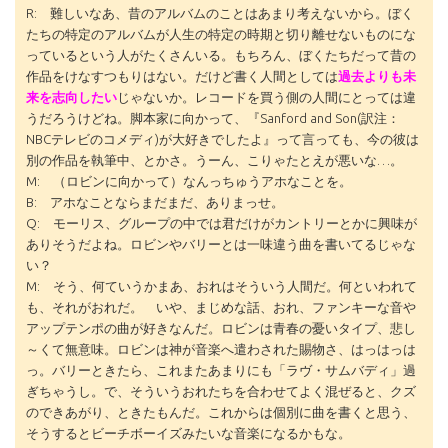
R: 難しいなあ、昔のアルバムのことはあまり考えないから。ぼく
たちの特定のアルバムが人生の特定の時期と切り離せないものにな
っているという人がたくさんいる。もちろん、ぼくたちだって昔の
作品をけなすつもりはない。だけど書く人間としては
過去よりも未
来を志向したい
じゃないか。レコードを買う側の人間にとっては違
うだろうけどね。脚本家に向かって、『Sanford and Son(訳注：
NBCテレビのコメディ)が大好きでしたよ』って言っても、今の彼は
別の作品を執筆中、とかさ。うーん、こりゃたとえが悪いな…。
M: （ロビンに向かって）なんっちゅうアホなことを。
B: アホなことならまだまだ、ありまっせ。
Q: モーリス、グループの中では君だけがカントリーとかに興味が
ありそうだよね。ロビンやバリーとは一味違う曲を書いてるじゃな
い？
M: そう、何ていうかまあ、おれはそういう人間だ。何といわれて
も、それがおれだ。 いや、まじめな話、おれ、ファンキーな音や
アップテンポの曲が好きなんだ。ロビンは青春の憂いタイプ、悲し
～くて無意味。ロビンは神が音楽へ遣わされた賜物さ、はっはっは
っ。バリーときたら、これまたあまりにも「ラヴ・サムバディ」過
ぎちゃうし。で、そういうおれたちを合わせてよく混ぜると、クズ
のできあがり、ときたもんだ。これからは個別に曲を書くと思う、
そうするとビーチボーイズみたいな音楽になるかもな。