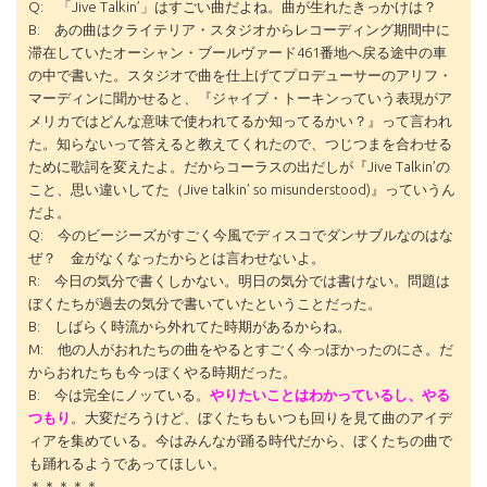
Q: 「Jive Talkin’」はすごい曲だよね。曲が生れたきっかけは？
B: あの曲はクライテリア・スタジオからレコーディング期間中に
滞在していたオーシャン・ブールヴァード461番地へ戻る途中の車
の中で書いた。スタジオで曲を仕上げてプロデューサーのアリフ・
マーディンに聞かせると、『ジャイブ・トーキンっていう表現がア
メリカではどんな意味で使われてるか知ってるかい？』って言われ
た。知らないって答えると教えてくれたので、つじつまを合わせる
ために歌詞を変えたよ。だからコーラスの出だしが『Jive Talkin’の
こと、思い違いしてた（Jive talkin’ so misunderstood)』っていうん
だよ。
Q: 今のビージーズがすごく今風でディスコでダンサブルなのはな
ぜ？ 金がなくなったからとは言わせないよ。
R: 今日の気分で書くしかない。明日の気分では書けない。問題は
ぼくたちが過去の気分で書いていたということだった。
B: しばらく時流から外れてた時期があるからね。
M: 他の人がおれたちの曲をやるとすごく今っぽかったのにさ。だ
からおれたちも今っぽくやる時期だった。
B: 今は完全にノッている。
やりたいことはわかっているし、やる
つもり
。大変だろうけど、ぼくたちもいつも回りを見て曲のアイデ
ィアを集めている。今はみんなが踊る時代だから、ぼくたちの曲で
も踊れるようであってほしい。
＊＊＊＊＊