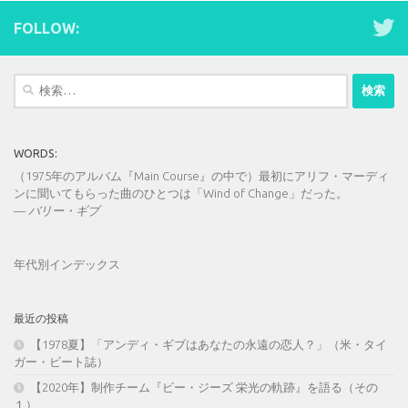
FOLLOW:
検
索:
WORDS:
（1975年のアルバム『Main Course』の中で）最初にアリフ・マーディ
ンに聞いてもらった曲のひとつは「Wind of Change」だった。
—
バリー・ギブ
年代別インデックス
最近の投稿
【1978夏】「アンディ・ギブはあなたの永遠の恋人？」（米・タイ
ガー・ビート誌）
【2020年】制作チーム『ビー・ジーズ 栄光の軌跡』を語る（その
１）