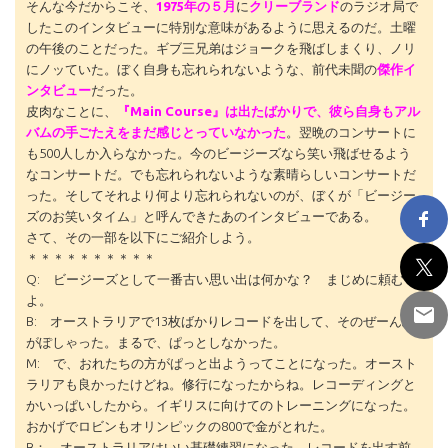
そんな今だからこそ、
1975年の５月
に
クリーブランド
のラジオ局で
したこのインタビューに特別な意味があるように思えるのだ。土曜
の午後のことだった。ギブ三兄弟はジョークを飛ばしまくり、ノリ
にノッていた。ぼく自身も忘れられないような、前代未聞の
傑作イ
ンタビュー
だった。
皮肉なことに、
『Main Course』は出たばかりで、彼ら自身もアル
バムの手ごたえをまだ感じとっていなかった
。翌晩のコンサートに
も500人しか入らなかった。今のビージーズなら笑い飛ばせるよう
なコンサートだ。でも忘れられないような素晴らしいコンサートだ
った。そしてそれより何より忘れられないのが、ぼくが「ビージー
ズのお笑いタイム」と呼んできたあのインタビューである。
さて、その一部を以下にご紹介しよう。
＊＊＊＊＊＊＊＊＊＊
Q: ビージーズとして一番古い思い出は何かな？ まじめに頼む
よ。
B: オーストラリアで13枚ばかりレコードを出して、そのぜーんぶ
がぽしゃった。まるで、ぱっとしなかった。
M: で、おれたちの方がぱっと出ようってことになった。オースト
ラリアも良かったけどね。修行になったからね。レコーディングと
かいっぱいしたから。イギリスに向けてのトレーニングになった。
おかげでロビンもオリンピックの800で金がとれた。
B： オーストラリアはいい基礎練習になった。レコードを出す前