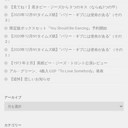
【見てね！】若きビー・ジーズから３つのキス（ならぬ3つの💛）
【2020年12月NYタイムズ紙】”バリー・ギブには使命がある”（その
３）
限定版ボックスセット『You Should Be Dancing』予約開始
【2020年12月NYタイムズ紙】”バリー・ギブには使命がある”（その
２）
【2020年12月NYタイムズ紙】”バリー・ギブには使命がある” （その
１）
【1973 年２月】英紙ビー・ジーズ・トロント公演レビュー
アル・グリーン、4曲入りEP『To Love Somebody』発表
【追悼】悲しいお知らせ
アーカイブ
ア
ー
カ
イ
カテゴリー
ブ