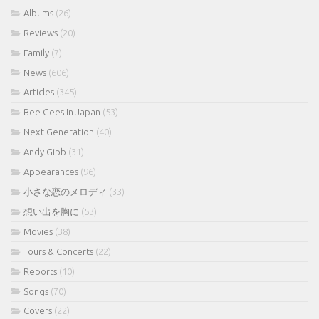
Albums
(26)
Reviews
(20)
Family
(7)
News
(606)
Articles
(345)
Bee Gees In Japan
(53)
Next Generation
(40)
Andy Gibb
(31)
Appearances
(96)
小さな恋のメロディ
(33)
想い出を胸に
(53)
Movies
(38)
Tours & Concerts
(22)
Reports
(10)
Songs
(70)
Covers
(22)