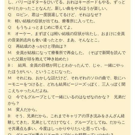
し、バリーはギターをひいてる。おれはキーボードもやる。ずっと
やりたかったことなんだ。新しい曲をやるほうが楽しい。
Q: ロビン、君は一度脱退してるけど、それはなぜ？
R: 軽い結核の症状が出てね、療養所に入ってた。
Q: もうちょっとまじめに答えてよ。
R: オーケー。まずぼくは軽い結核の症状が出たし、おまけに全員
の音楽的志向も食い違ったとか、まあ、そんなとこ。
Q: 再結成のきっかけと理由は？
M: 全員が結核になって療養所で再会した。（そばで新聞を読んで
いた父親が頭を抱えて呻き始めた）
B： 結局、全員の目標が同じとわかったんで、じゃ、一緒にやっ
たほうがいい、ということになった。
M: それにね、おかしな話だけど、それぞれのソロの曲で、歌にハ
ーモニーをつけると、どれも結局ビージーズっぽく、三人っぽく聞
こえちゃったんだよね。
Q: 今でもグループとして一緒にいるのはなぜなのかな？ 兄弟だ
から？
M: 変人だから。
B: そう、兄弟だから。これまでキャリアの浮き沈みをさんざん経
験してきた。兄弟としてだけでなく、グループとしてね。だからこ
そ共通点も多い。今度はしっかりやりたいと思っている。
Q: グループが番クリエーティブだった時期っていつかな？