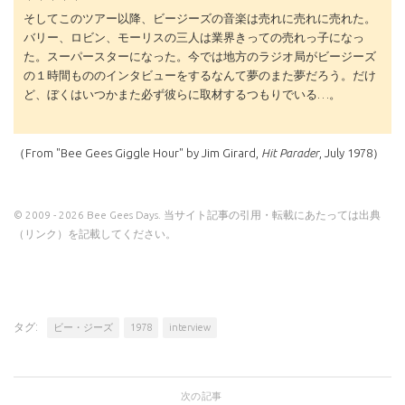
そしてこのツアー以降、ビージーズの音楽は売れに売れに売れた。
バリー、ロビン、モーリスの三人は業界きっての売れっ子になっ
た。スーパースターになった。今では地方のラジオ局がビージーズ
の１時間もののインタビューをするなんて夢のまた夢だろう。だけ
ど、ぼくはいつかまた必ず彼らに取材するつもりでいる…。
（From "Bee Gees Giggle Hour" by Jim Girard,
Hit Parader
, July 1978）
© 2009 - 2026 Bee Gees Days. 当サイト記事の引用・転載にあたっては出典
（リンク）を記載してください。
タグ:
ビー・ジーズ
1978
interview
次の記事