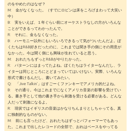
のをやめたのはなぜ？
M: 金がなくなった。（すでにロビンは床をころげまわって大笑い
中）
B: 実をいえば、１年ぐらい前にオーケストラなしの方がいろんな
ことができるってわかったんで。
R: それに、金もなくなった。
B: ハーモニー以外にもいろいろできるって気がついたんだよ。ぼ
くたちはR&B好きだったのに、これまでは聞き手の側にその用意が
なかった。今は聞く側にも興味が生れていると思う。
M: おれたちもずっとR&Bがやりたかった。
R: パターンにはまってたよね。ぼくたちはライターなんだし、ラ
イターは同じところにとどまっていてはいけない。実際、いろんな
形式で書けるんだし、書いてみたい。
Q: 「Jive Talkin’」はすごーくファンキーでアメリカ的だよね。
B: その通り。今はこれまでになくアメリカ音楽の影響を受けてい
る。書き手として他の書き手から刺激を受ける必要がある。どんな
人だって刺激になるよ。
R: 現状ではイギリスの音楽はかなりちんまりとしちゃってる。真
に独創的なものがない。
M: 前にも言ったけど、おれたちはずっとパフォーマーでもあっ
た。これまで出したレコードの全部で、おれはベースをやってる