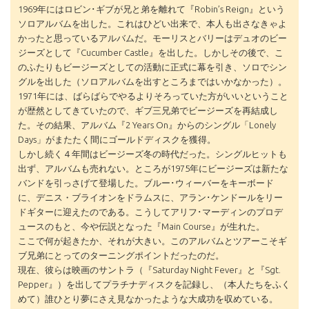
1969年にはロビン･ギブが兄と弟を離れて『Robin’s Reign』という
ソロアルバムを出した。これはひどい出来で、本人も出さなきゃよ
かったと思っているアルバムだ。モーリスとバリーはデュオのビー
ジーズとして『Cucumber Castle』を出した。しかしその後で、こ
のふたりもビージーズとしての活動に正式に幕を引き、ソロでシン
グルを出した（ソロアルバムを出すところまではいかなかった）。
1971年には、ばらばらでやるよりそろっていた方がいいということ
が歴然としてきていたので、ギブ三兄弟でビージーズを再結成し
た。その結果、アルバム『2 Years On』からのシングル「Lonely
Days」がまたたく間にゴールドディスクを獲得。
しかし続く４年間はビージーズ冬の時代だった。シングルヒットも
出ず、アルバムも売れない。ところが1975年にビージーズは新たな
バンドを引っさげて登場した。ブルー･ウィーバーをキーボード
に、デニス・ブライオンをドラムスに、アラン･ケンドールをリー
ドギターに迎えたのである。こうしてアリフ･マーディンのプロデ
ュースのもと、今や伝説となった『Main Course』が生れた。
ここで何が起きたか、それが大きい。このアルバムとツアーこそギ
ブ兄弟にとってのターニングポイントだったのだ。
現在、彼らは映画のサントラ（『Saturday Night Fever』と『Sgt.
Pepper』）を出してプラチナディスクを記録し、（本人たちをふく
めて）誰ひとり夢にさえ見なかったような大成功を収めている。