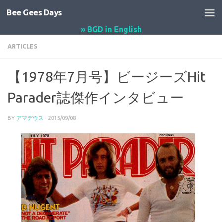
Bee Gees Days
コンテンツへスキップ
» BGD in English
ARTICLES
【1978年7月号】ビージーズHit
Parader誌傑作インタビュー
BY
アマデウス
·
2015/09/08