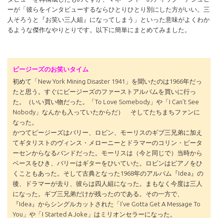
ーが「彼らをインタビューするならひとりひとり別にした方がいい。三
人そろうと『お笑い三人組』になってしまう」といった意味がよくわか
るような傑作なやりとりです。以下に簡単にまとめてみました。
ビージーズのお笑いタイム
初めて「New York Mining Disaster 1941」を聞いたのは1966年だっ
たと思う。すぐにビージーズのファーストアルバムを買いに行っ
た。（いい買い物だった。「To Love Somebody」や「I Can’t See
Nobody」なんかも入っていたからだ） そしてたちまちファンに
なった。
かつてビージーズはバリー、ロビン、モーリスのギブ三兄弟に加え
てギタリストのヴィンス・メローニーとドラマーのコリン・ピータ
ーセンからなるバンドだった。モーリスは（今と同じで）当時から
ベースをひき、バリーはギターをひいていた。ロビンはピアノをひ
くこともあった。そして古典となった1968年のアルバム『Idea』の
後、ドラマーが去り、彼らは四人組になった。まもなく今度は三人
になった。ギブ三兄弟だけが残ったのである。その一方で、
『Idea』からシングルカットされた「I’ve Gotta Get A Message To
You」や「I Started A Joke」はミリオンセラーになった。