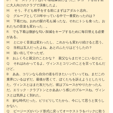
に大人向けのクラブで演奏したよ。
M: そう。子ども相手をする前にまずはアダルト志向。
Q: グループとして20年やっている中で一番変わったのは？
M: 下着だね。おれの髪の毛も減ったな。それにトシも食った。お
れたちの音楽も変わった…。
R: でも下着は微妙な匂い加減をキープするために毎日替える必要
がある。
M: とにかく音楽は変わったし、これからも変わり続けると思う。
Q: 当初は五人だったよね。あとのふたりはどうしたの？
M: 追い出してやったぜ。
B: おふくろと親父のことかな？ 親父ならまだそこにいるけど。
Q: それはわかってるよ。ヴィンスとコリンのことを言ってるんだ
けど。
B: ああ、コリンなら自分の道を行きたいっていってね。まだこの
業界にいるはずだ。最後が悪くて、ぼくたちを訴えようとしたりし
た。ヴィンスとはまだ友だちだ。彼はブルースがやりたかったん
だ。エリック・クラプトンとかああいう感じのブルースね。ヴィン
スとは気持よく別れた。
R: 妙な時代だった。ピリピリしてたから、今にして思うと笑うし
かない。
Q: ビージーズがバンド形式に戻ってオーケストラをバックに歌う