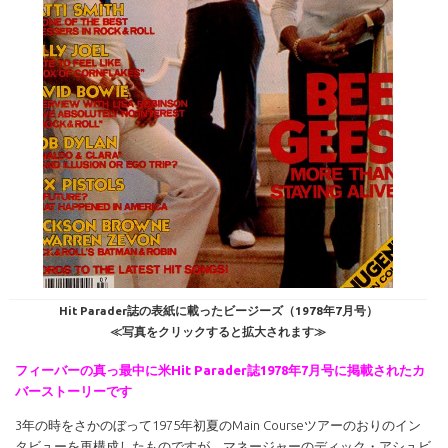
Hit Parader誌の表紙に載ったビージーズ（1978年7月号）
≪写真をクリックすると拡大されます≫
フィーバーの真っ最中に米Hit Parader誌1978年7月号に掲載されたカ
バーストーリーです
3年の時をさかのぼって1975年初夏のMain Courseツアーのおりのイン
タビューを再構成したものですが、マネージャーのディック・アシュビ