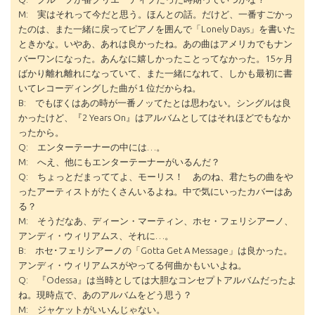
M: 実はそれって今だと思う。ほんとの話。だけど、一番すごかっ
たのは、また一緒に戻ってピアノを囲んで「Lonely Days」を書いた
ときかな。いやあ、あれは良かったね。あの曲はアメリカでもナン
バーワンになった。あんなに嬉しかったことってなかった。15ヶ月
ばかり離れ離れになっていて、また一緒になれて、しかも最初に書
いてレコーディングした曲が１位だからね。
B: でもぼくはあの時が一番ノッてたとは思わない。シングルは良
かったけど、『2 Years On』はアルバムとしてはそれほどでもなか
ったから。
Q: エンターテーナーの中には…。
M: へえ、他にもエンターテーナーがいるんだ？
Q: ちょっとだまっててよ、モーリス！ あのね、君たちの曲をや
ったアーティストがたくさんいるよね。中で気にいったカバーはあ
る？
M: そうだなあ、ディーン・マーティン、ホセ・フェリシアーノ、
アンディ・ウィリアムス、それに…。
B: ホセ･フェリシアーノの「Gotta Get A Message」は良かった。
アンディ・ウィリアムスがやってる何曲かもいいよね。
Q: 『Odessa』は当時としては大胆なコンセプトアルバムだったよ
ね。現時点で、あのアルバムをどう思う？
M: ジャケットがいいんじゃない。