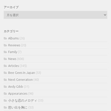
アーカイブ
ア
ー
カ
イ
カテゴリー
ブ
Albums
(26)
Reviews
(20)
Family
(7)
News
(606)
Articles
(345)
Bee Gees In Japan
(53)
Next Generation
(40)
Andy Gibb
(31)
Appearances
(96)
小さな恋のメロディ
(33)
想い出を胸に
(53)