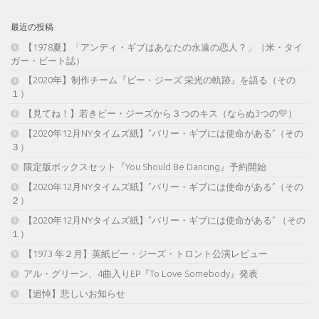
最近の投稿
【1978夏】「アンディ・ギブはあなたの永遠の恋人？」（米・タイ
ガー・ビート誌）
【2020年】制作チーム『ビー・ジーズ 栄光の軌跡』を語る（その
１）
【見てね！】若きビー・ジーズから３つのキス（ならぬ3つの💛）
【2020年12月NYタイムズ紙】”バリー・ギブには使命がある”（その
３）
限定版ボックスセット『You Should Be Dancing』予約開始
【2020年12月NYタイムズ紙】”バリー・ギブには使命がある”（その
２）
【2020年12月NYタイムズ紙】”バリー・ギブには使命がある” （その
１）
【1973 年２月】英紙ビー・ジーズ・トロント公演レビュー
アル・グリーン、4曲入りEP『To Love Somebody』発表
【追悼】悲しいお知らせ