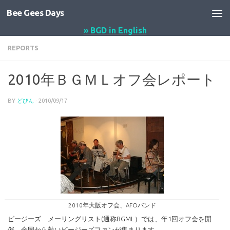
Bee Gees Days
コンテンツへスキップ
» BGD in English
REPORTS
2010年ＢＧＭＬオフ会レポート
BY
どびん
·
2010/09/17
2010年大阪オフ会、AFOバンド
ビージーズ メーリングリスト(通称BGML）では、年1回オフ会を開
催、全国から熱いビージーズファンが集まります。