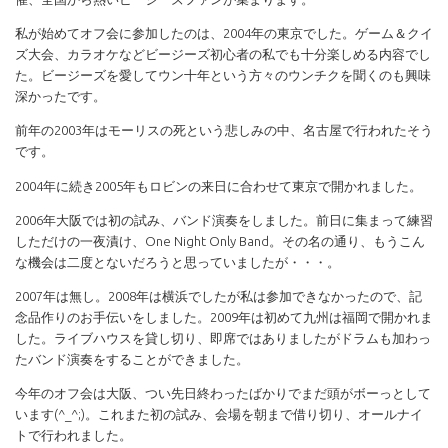
私が始めてオフ会に参加したのは、2004年の東京でした。ゲーム＆クイ
ズ大会、カラオケなどビージーズ初心者の私でも十分楽しめる内容でし
た。ビージーズを愛してウン十年という方々のウンチクを聞くのも興味
深かったです。
前年の2003年はモーリスの死という悲しみの中、名古屋で行われたそう
です。
2004年に続き2005年もロビンの来日に合わせて東京で開かれました。
2006年大阪では初の試み、バンド演奏をしました。前日に集まって練習
しただけの一夜漬け、One Night Only Band。その名の通り、もうこん
な機会は二度とないだろうと思っていましたが・・・。
2007年は無し。2008年は横浜でしたが私は参加できなかったので、記
念品作りのお手伝いをしました。2009年は初めて九州は福岡で開かれま
した。ライブハウスを貸し切り、即席ではありましたがドラムも加わっ
たバンド演奏をすることができました。
今年のオフ会は大阪、つい先日終わったばかりでまだ頭がボーっとして
います(^_^;)。これまた初の試み、会場を朝まで借り切り、オールナイ
トで行われました。