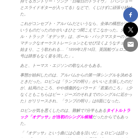
持てるカントリー・ソング「日曜日のドライヴ」（バンジョー
とスライドギターが入ってる）などで、くじけずに頑張り続け
た。
これがコンセプト・アルバムだというなら、全体の構想がどう
いうものだったのかがいまひとつ聞こえてこなかった。タイト
ル・トラック「オデッサ」は、ポール・バックマスターのドラ
マチックなオーケストレーションとむせび泣くようなチェロで
始まり、こう歌われる…「1899年2月14日、英国船ヴェロニカ
号は跡形もなく姿を消した」。
あと、トーマス・エジソンの歌なんかもある。
事態が紛糾したのは、アルバムからの第一弾シングルを決める
ときだった。ロビンは「ランプの明り」がいいと主張したのだ
が、結局のところ、やや感傷的なバラード「若葉のころ」（少
なくともこちらはビー・ジーズのそれまでのシングルに近かっ
た）がリリースされ、「ランプの明り」はB面になった。
ロビンが気を悪くしたのは、難解で7分半もある
タイトルトラ
ック「オデッサ」が当初のシングル候補
だったからでもあっ
た。
「『オデッサ』という曲には心血を注いだ」とロビンは語っ