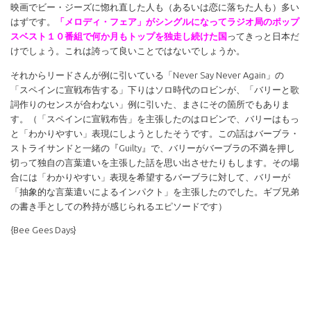
映画でビー・ジーズに惚れ直した人も（あるいは恋に落ちた人も）多い
はずです。
「メロディ・フェア」がシングルになってラジオ局のポップ
スベスト１０番組で何か月もトップを独走し続けた国
ってきっと日本だ
けでしょう。これは誇って良いことではないでしょうか。
それからリードさんが例に引いている「Never Say Never Again」の
「スペインに宣戦布告する」下りはソロ時代のロビンが、「バリーと歌
詞作りのセンスが合わない」例に引いた、まさにその箇所でもありま
す。（「スペインに宣戦布告」を主張したのはロビンで、バリーはもっ
と「わかりやすい」表現にしようとしたそうです。この話はバーブラ・
ストライサンドと一緒の『Guilty』で、バリーがバーブラの不満を押し
切って独自の言葉遣いを主張した話を思い出させたりもします。その場
合には「わかりやすい」表現を希望するバーブラに対して、バリーが
「抽象的な言葉遣いによるインパクト」を主張したのでした。ギブ兄弟
の書き手としての矜持が感じられるエピソードです）
{Bee Gees Days}