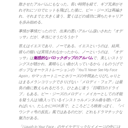
散させたアルバムにもなった。長い時間を経て、ギブ兄弟がそ
れぞれにソロでヒットを飛ばした後に、ビー・ジーズは再編さ
れ、それまでと大きく違う、驚くほどの成功に満ちたキャリア
を歩み始める。
事情が事情だったので、出来の悪いアルバム扱いされた『オデ
ッサ』だが、本当にそうだろうか？
答えはイエスであり、ノーである。イエスというのは、結局、
彼らの狙いは実現されなかったから。ノーというのは、『オデ
ッサ』は
魅惑的なバロックポップのアルバム
で、美しいストリ
ングスが聴かれ、素晴らしい曲が入っているから（ものうげで
ポップなオーケストレーションの「You’ll Never See My Face
Again」やマッカートニーとホリーズの中間あたりぴしゃりと
はまるメランコリックでさりげない「メロディ・フェア」は最
良の曲に数えられるだろう。ひとあじ違う「日曜日のドライ
ブ」もある。ビー・ジーズのメロディ・メイカーとしての才能
を疑う人は3曲入っているインストゥルメンタル曲を聴いてみ
ればいい。たしかにMOR系で、ところどころ映画っぽく、『バ
ウンティ号の反乱』風ではあるのだが、どれもドラマチックな
魅力がある。
「I Laugh In Your Face」のサイケデリックなイメージの中には