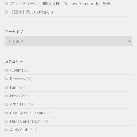
アル・グリーン、4曲入りEP『To Love Somebody』発表
【追悼】悲しいお知らせ
アーカイブ
ア
ー
カ
イ
カテゴリー
ブ
Albums
(26)
Reviews
(20)
Family
(7)
News
(606)
Articles
(345)
Bee Gees In Japan
(53)
Next Generation
(40)
Andy Gibb
(31)