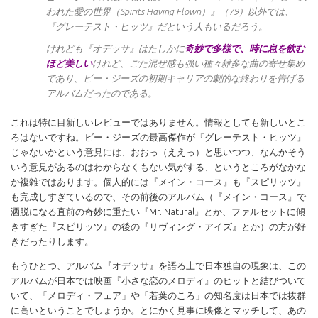
われた愛の世界（Spirits Having Flown）』（79）以外では、
『グレーテスト・ヒッツ』だという人もいるだろう。
けれども『オデッサ』はたしかに
奇妙で多様で、時に息を飲む
ほど美しい
けれど、ごた混ぜ感も強い種々雑多な曲の寄せ集め
であり、ビー・ジーズの初期キャリアの劇的な終わりを告げる
アルバムだったのである。
これは特に目新しいレビューではありません。情報としても新しいとこ
ろはないですね。ビー・ジーズの最高傑作が『グレーテスト・ヒッツ』
じゃないかという意見には、おおっ（ええっ）と思いつつ、なんかそう
いう意見があるのはわからなくもない気がする、というところがなかな
か複雑ではあります。個人的には『メイン・コース』も『スピリッツ』
も完成しすぎているので、その前後のアルバム（『メイン・コース』で
洒脱になる直前の奇妙に重たい『Mr. Natural』とか、ファルセットに傾
きすぎた『スピリッツ』の後の『リヴィング・アイズ』とか）の方が好
きだったりします。
もうひとつ、アルバム『オデッサ』を語る上で日本独自の現象は、この
アルバムが日本では映画『小さな恋のメロディ』のヒットと結びついて
いて、「メロディ・フェア」や「若葉のころ」の知名度は日本では抜群
に高いということでしょうか。とにかく見事に映像とマッチして、あの