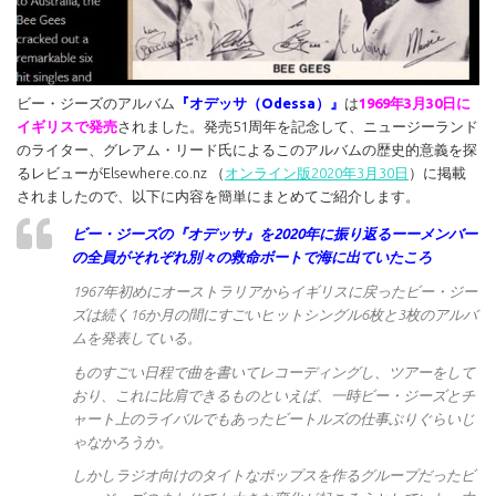
ビー・ジーズのアルバム
『オデッサ（Odessa）』
は
1969年3月30日に
イギリスで発売
されました。発売51周年を記念して、ニュージーランド
のライター、グレアム・リード氏によるこのアルバムの歴史的意義を探
るレビューがElsewhere.co.nz （
オンライン版2020年3月30日
）に掲載
されましたので、以下に内容を簡単にまとめてご紹介します。
ビー・ジーズの『オデッサ』を2020年に振り返るーーメンバー
の全員がそれぞれ別々の救命ボートで海に出ていたころ
1967年初めにオーストラリアからイギリスに戻ったビー・ジー
ズは続く16か月の間にすごいヒットシングル6枚と3枚のアルバ
ムを発表している。
ものすごい日程で曲を書いてレコーディングし、ツアーをして
おり、これに比肩できるものといえば、一時ビー・ジーズとチ
ャート上のライバルでもあったビートルズの仕事ぶりぐらいじ
ゃなかろうか。
しかしラジオ向けのタイトなポップスを作るグループだったビ