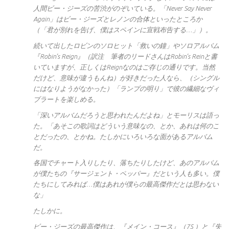
人間ビー・ジーズの苦渋がのぞいている。「Never Say Never
Again」はビー・ジーズとレノンの合体といったところか
（「君が別れを告げ、僕はスペインに宣戦布告する…」）。
続いて出したロビンのソロヒット「救いの鐘」やソロアルバム
『Robin’s Reign』（訳注 筆者のリードさんはRobin’s Reinと書
いていますが、正しくはReignなのはご存じの通りです。当然
だけど、意味が違うもんね）が好きだった人なら、（シングル
にはなりようがなかった）「ランプの明り」で彼の繊細なヴィ
ブラートを楽しめる。
「深いアルバムだろうと思われたんだよね」とモーリスは語っ
た。「あそこの歌詞はどういう意味なの、とか、あれは何のこ
とだったの、とかね。たしかにいろいろな面があるアルバム
だ。
各国でチャート入りしたり、落ちたりしたけど、あのアルバム
が僕たちの『サージェント・ペッパー』だという人も多い。僕
たちにしてみれば…僕はあれが僕らの最高傑作だとは思わない
な」
たしかに。
ビー・ジーズの最高傑作は、『メイン・コース』（75 ）と『失