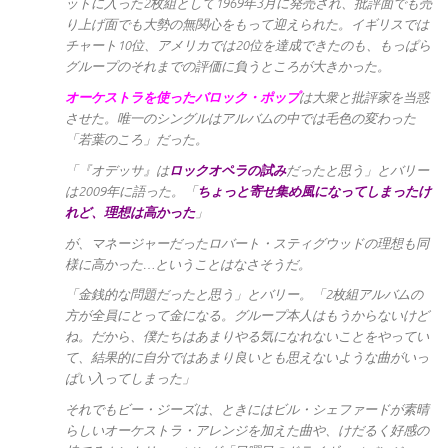
ットに入った2枚組として1969年3月に発売され、批評面でも売
り上げ面でも大勢の無関心をもって迎えられた。イギリスでは
チャート10位、アメリカでは20位を達成できたのも、もっぱら
グループのそれまでの評価に負うところが大きかった。
オーケストラを使ったバロック・ポップ
は大衆と批評家を当惑
させた。唯一のシングルはアルバムの中では毛色の変わった
「若葉のころ」だった。
「『オデッサ』は
ロックオペラの試み
だったと思う」とバリー
は2009年に語った。「
ちょっと寄せ集め風になってしまったけ
れど、理想は高かった
」
が、マネージャーだったロバート・スティグウッドの理想も同
様に高かった…ということはなさそうだ。
「金銭的な問題だったと思う」とバリー。「2枚組アルバムの
方が全員にとって金になる。グループ本人はもうからないけど
ね。だから、僕たちはあまりやる気になれないことをやってい
て、結果的に自分ではあまり良いとも思えないような曲がいっ
ぱい入ってしまった」
それでもビー・ジーズは、ときにはビル・シェファードが素晴
らしいオーケストラ・アレンジを加えた曲や、けだるく好感の