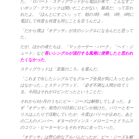
た。「ロバート・スティグウッドから電話が来て、こんなすご
いポップ・クラシックは聞いたことがない、最高だ、って言わ
れたよ。『ほんとにすごい』って、朝の3時、4時、5時、6時に
電話して何度も何度も同じことを言うんだよ」
「だから僕は『オデッサ』が次のシングルになるんだと思って
た」
だが、ほかの者たちは、「マッカーサー・パーク」「ヘイ・ジ
ュード」など
長いシングルが流行する風潮に便乗したと思われ
たくなかった
。
スティグウッドは「若葉のころ」を選んだ。
「これまで出したシングルでもグループ全員が気に入ったもの
はなかった」とスティグウッド。「必ず不満な人間が出てく
る。今回はそれがロビンだったということだ」
それから8か月のうちにビー・ジーズは解散してしまった。ま
ず『オデッサ』発売の10日前にロビンが抜けた。バリーとモー
リスはふたりで活動していたが、今度はバリーが止めた。あと
の二人のメンバー、ギターのヴィンス・メローニーとドラムス
のコリン・ピーターセンもそれぞれに去っていった。
『オデッサ』は野心的なアルバムだったが、ビー・ジーズを解