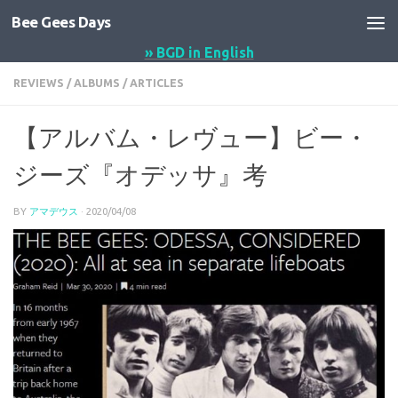
Bee Gees Days
コンテンツへスキップ
» BGD in English
REVIEWS
/
ALBUMS
/
ARTICLES
【アルバム・レヴュー】ビー・
ジーズ『オデッサ』考
BY
アマデウス
·
2020/04/08