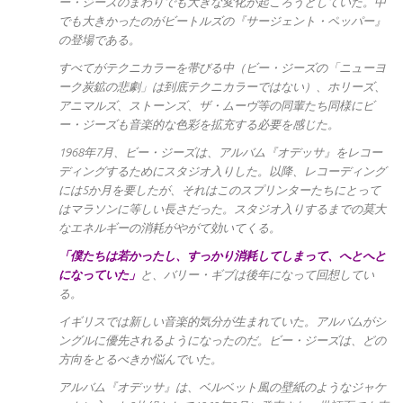
ー・ジーズのまわりでも大きな変化が起ころうとしていた。中
でも大きかったのがビートルズの『サージェント・ペッパー』
の登場である。
すべてがテクニカラーを帯びる中（ビー・ジーズの「ニューヨ
ーク炭鉱の悲劇」は到底テクニカラーではない）、ホリーズ、
アニマルズ、ストーンズ、ザ・ムーヴ等の同輩たち同様にビ
ー・ジーズも音楽的な色彩を拡充する必要を感じた。
1968年7月、ビー・ジーズは、アルバム『オデッサ』をレコー
ディングするためにスタジオ入りした。以降、レコーディング
には5か月を要したが、それはこのスプリンターたちにとって
はマラソンに等しい長さだった。スタジオ入りするまでの莫大
なエネルギーの消耗がやがて効いてくる。
「僕たちは若かったし、すっかり消耗してしまって、へとへと
になっていた」
と、バリー・ギブは後年になって回想してい
る。
イギリスでは新しい音楽的気分が生まれていた。アルバムがシ
ングルに優先されるようになったのだ。ビー・ジーズは、どの
方向をとるべきか悩んでいた。
アルバム『オデッサ』は、ベルベット風の壁紙のようなジャケ