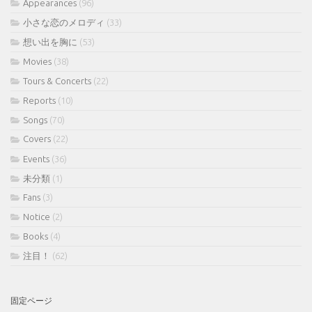
Appearances
(96)
小さな恋のメロディ
(33)
想い出を胸に
(53)
Movies
(38)
Tours & Concerts
(22)
Reports
(10)
Songs
(70)
Covers
(22)
Events
(36)
未分類
(1)
Fans
(3)
Notice
(2)
Books
(4)
注目！
(62)
固定ページ