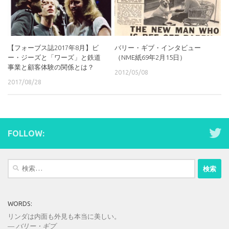
【フォーブス誌2017年8月】ビ
バリー・ギブ・インタビュー
ー・ジーズと「ワーズ」と鉄道
（NME紙69年2月15日）
事業と顧客体験の関係とは？
2012/05/08
2017/08/28
FOLLOW:
検
索:
WORDS:
リンダは内面も外見も本当に美しい。
—
バリー・ギブ