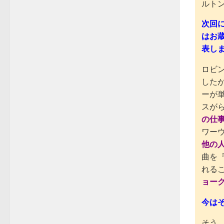
ルト
次回に
はお蔵
表し
ロビ
した
ーが
スが
の仕
ワー
他の
曲を
れる
ョー
今は
そう