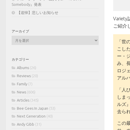
Somebody』発表
【追悼】悲しいお知らせ
Variet
ご紹介
アーカイブ
ア
「世
ー
こし
カ
イ
ー・
カテゴリー
ブ
み、
Albums
(26)
ロジェク
Reviews
(20)
アル
Family
(7)
「人
News
(606)
しま
Articles
(345)
ルズ
Bee Gees In Japan
(53)
去ら
Next Generation
(40)
この
Andy Gibb
(31)