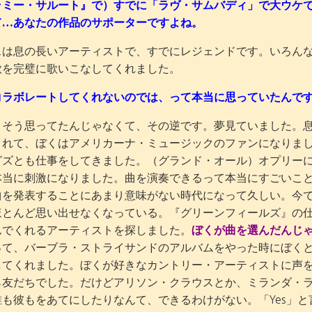
ラミー・サルート』で）すでに「ラヴ・サムバディ」で大ウケ
て…あなたの作品のサポーターですよね。
スは息の長いアーティストで、すでにレジェンドです。いろん
歌を完璧に歌いこなしてくれました。
コラボレートしてくれないのでは、って本当に思っていたんで
。そう思ってたんじゃなくて、その逆です。夢見ていました。
くれて、ぼくはアメリカーナ・ミュージックのファンになりま
グズとも仕事をしてきました。（グランド・オール）オプリー
本当に刺激になりました。曲を演奏できるって本当にすごいこと
曲を発表することにあまり意味がない時代になって久しい。今
ほとんど思い出せなくなっている。『グリーンフィールズ』の仕
んでくれるアーティストを探しました。
ぼくが曲を選んだんじ
って、バーブラ・ストライサンドのアルバムをやった時にぼく
してくれました。ぼくが好きなカントリー・アーティストに声
ら友だちでした。だけどアリソン・クラウスとか、ミランダ・
誰も彼もをあてにしたりなんて、できるわけがない。「Yes」