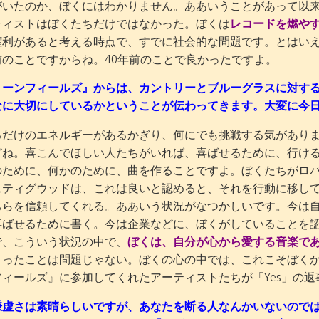
がいたのか、ぼくにはわかりません。ああいうことがあって以
ティストはぼくたちだけではなかった。ぼくは
レコードを燃や
権利があると考える時点で、すでに社会的な問題です。とはいえ
前のことですからね。40年前のことで良かったですよ。
リーンフィールズ』からは、カントリーとブルーグラスに対す
なに大切にしているかということが伝わってきます。大変に今
るだけのエネルギーがあるかぎり、何にでも挑戦する気がありま
どね。喜こんでほしい人たちがいれば、喜ばせるために、行け
のために、何かのために、曲を作ることですよ。ぼくたちがロ
スティグウッドは、これは良いと認めると、それを行動に移し
ちらを信頼してくれる。ああいう状況がなつかしいです。今は
喜ばせるために書く。今は企業などに、ぼくがしていることを
で、こういう状況の中で、
ぼくは、自分が心から愛する音楽で
こったことは問題じゃない。ぼくの心の中では、これこそぼく
フィールズ』に参加してくれたアーティストたちが「Yes」の
謙虚さは素晴らしいですが、あなたを断る人なんかいないのでは。