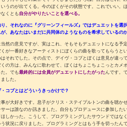
というのが出てくる。今のぼくがその状態です。これでいい。
少なくとも
自分がやりたいことを選べる。
独り、それなのに『グリーンフィールズ』ではデュエットを選
んが、あなたはいまだに共同体のようなものを希求しているの
は当然の意見ですが、実はこれ、そもそもデュエットになる予
ぼくが一番好きなアーティストにぼくらの曲を歌ってもらうと
のはそれでした。その点で、デイヴ・コブとぼくは意見が違っ
ぼくの方は、みんなに歌わせて、ぼくはちょこちょこっとカメ
った。でも
最終的には全員がデュエットにしたがった
んです。
りました。
ヴ・コブとはどういうきっかけで？
仕事が大好きです。息子がクリス・ステイプルトンの曲を聴か
ーサーは誰なのか訊きました。自分もプロデュースに参加した
てほしかった。こうして、プログラミングしたサウンドではな
いう状況に戻りました。プログラミングとはもう手を切ったん