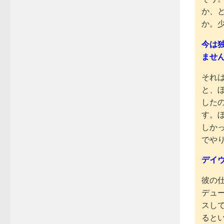
か、
か。
今は
ませ
それ
と、
した
す。
しか
でや
デイ
彼の
デュ
スし
ると