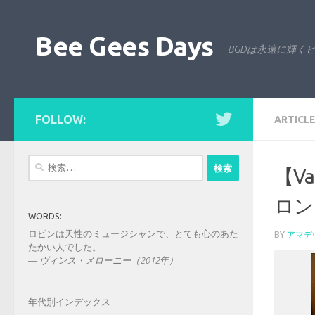
コンテンツへスキップ
Bee Gees Days
BGDは永遠に輝く
FOLLOW:
ARTICL
検
【V
索:
ロン
WORDS:
ロビンは天性のミュージシャンで、とても心のあた
BY
アマデ
たかい人でした。
—
ヴィンス・メローニー（2012年）
年代別インデックス