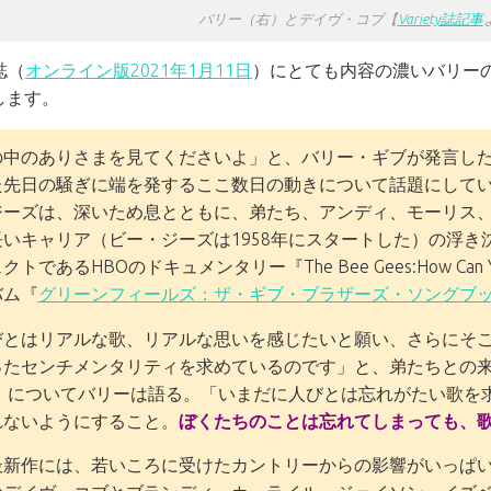
バリー（右）とデイヴ・コブ【
Variety誌記事
y誌（
オンライン版2021年1月11日
）にとても内容の濃いバリー
します。
の中のありさまを見てくださいよ」と、バリー・ギブが発言し
た先日の騒ぎに端を発するここ数日の動きについて話題にして
ジーズは、深いため息とともに、弟たち、アンディ、モーリス
長いキャリア（ビー・ジーズは1958年にスタートした）の浮
トであるHBOのドキュメンタリー『The Bee Gees:How Can Y
バム『
グリーンフィールズ：ザ・ギブ・ブラザーズ・ソングブック V
びとはリアルな歌、リアルな思いを感じたいと願い、さらにそ
ったセンチメンタリティを求めているのです」と、弟たちとの
』 についてバリーは語る。「いまだに人びとは忘れがたい歌を
れないようにすること。
ぼくたちのことは忘れてしまっても、
最新作には、若いころに受けたカントリーからの影響がいっぱ