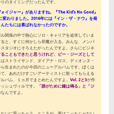
かりのタイミングだったんです。
ー』がありますね。『The Kid’s No Good』
トラに変わりました。2016年には『イン・ザ・ナウ』を発
さんたちには喜ばれなかったのですか。
バル関係の中で熱心にソロ・キャリアを追求していま
すると、すぐに何かしら邪魔が入る。みんな、メンバ
をスタジオにそろえたがったんですよ。さらにビジネ
することもできたと思うけれど、ビー・ジーズとして
にはストライサンド、ダイアナ・ロス、ディオンヌ・
から生まれたのが今回のニューアルバムです。ぼくは
いて、あれだけすごいアーティストに歌ってもらえる
アルバム、１ヵ月でまとめたんですよ。
Vol. 2と3
が作
ナッシュヴィルです。
「誰がために鐘は鳴る」と「ジ
曲なんですよ。
みたいに思っちゃう。ところが、実はこっちじゃない