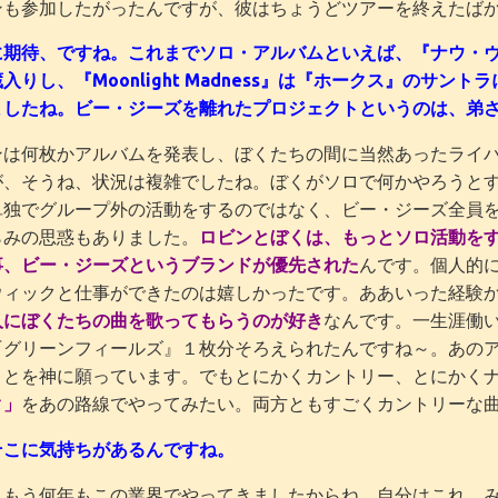
ンも参加したがったんですが、彼はちょうどツアーを終えたば
期待、ですね。これまでソロ・アルバムといえば、『ナウ・ヴォイジャ
入りし、『Moonlight Madness』は『ホークス』のサン
ましたね。ビー・ジーズを離れたプロジェクトというのは、弟
ンは何枚かアルバムを発表し、ぼくたちの間に当然あったライ
が、そうね、状況は複雑でしたね。ぼくがソロで何かやろうと
単独でグループ外の活動をするのではなく、ビー・ジーズ全員
らみの思惑もありました。
ロビンとぼくは、もっとソロ活動を
事、ビー・ジーズというブランドが優先された
んです。個人的
ウィックと仕事ができたのは嬉しかったです。ああいった経験
人にぼくたちの曲を歌ってもらうのが好き
なんです。一生涯働
『グリーンフィールズ』１枚分そろえられたんですね～。あの
ことを神に願っています。でもとにかくカントリー、とにかく
ク」
をあの路線でやってみたい。両方ともすごくカントリーな
そこに気持ちがあるんですね。
。もう何年もこの業界でやってきましたからね。自分はこれ、