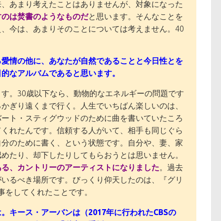
来、あまり考えたことはありませんが、対象になった
すのは焚書のようなものだ
と思います。そんなことを
、今は、あまりそのことについては考えません。40
る愛情の他に、あなたが自然であることと今日性とを
日的なアルバムであると思います。
す。30歳以下なら、動物的なエネルギーの問題です
るかぎり遠くまで行く。人生でいちばん楽しいのは、
バート・スティグウッドのために曲を書いていたころ
てくれたんです。信頼する人がいて、相手も同じぐら
自分のために書く、という状態です。自分や、妻、家
認めたり、却下したりしてもらおうとは思いません。
ある、カントリーのアーティストになりました
。過去
がいるべき場所です。びっくり仰天したのは、『グリ
返事をしてくれたことです。
キース・アーバンは（2017年に行われたCBSの