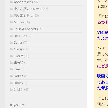
サー
Appearances
(96)
も加
小さな恋のメロディ
(33)
想い出を胸に
(53)
「と
るつ
Movies
(38)
Tours & Concerts
(22)
Var
Reports
(10)
たよ
Songs
(70)
バリ
Covers
(22)
思っ
Events
(36)
す。
未分類
(1)
ほど
Fans
(3)
映画
Notice
(2)
てあ
Books
(4)
た背
注目！
(62)
そこ
何か
固定ページ