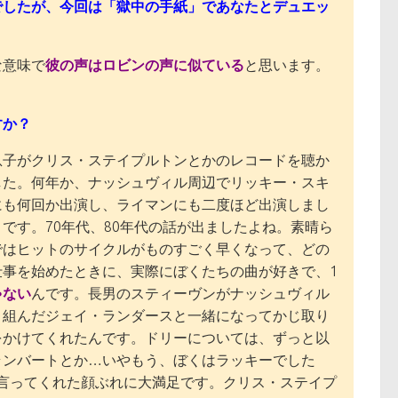
でしたが、今回は「獄中の手紙」であなたとデュエッ
な意味で
彼の声はロビンの声に似ている
と思います。
すか？
息子がクリス・ステイプルトンとかのレコードを聴か
した。何年か、ナッシュヴィル周辺でリッキー・スキ
にも何回か出演し、ライマンにも二度ほど出演しまし
です。70年代、80年代の話が出ましたよね。素晴ら
ではヒットのサイクルがものすごく早くなって、どの
事を始めたときに、実際にぼくたちの曲が好きで、1
ゃない
んです。長男のスティーヴンがナッシュヴィル
と組んだジェイ・ランダースと一緒になってかじ取り
をかけてくれたんです。ドリーについては、ずっと以
ランバートとか…いやもう、ぼくはラッキーでした
と言ってくれた顔ぶれに大満足です。クリス・ステイプ