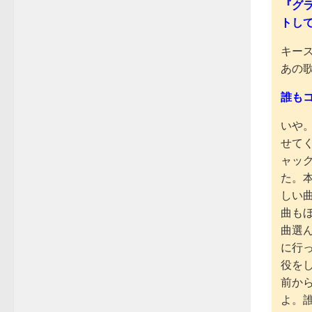
『グ
トし
キー
あの
誰も
いや
せて
ャッ
た。
しい
曲も
曲選
に行
役を
前か
よ。