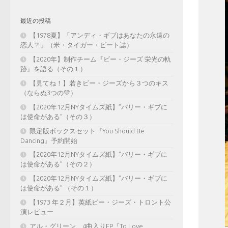
最近の投稿
【1978夏】「アンディ・ギブはあなたの永遠の
恋人？」（米・タイガー・ビート誌）
【2020年】制作チーム『ビー・ジーズ 栄光の軌
跡』を語る（その１）
【見てね！】若きビー・ジーズから３つのキス
（ならぬ3つの💛）
【2020年12月NYタイムズ紙】”バリー・ギブに
は使命がある”（その３）
限定版ボックスセット『You Should Be
Dancing』予約開始
【2020年12月NYタイムズ紙】”バリー・ギブに
は使命がある”（その２）
【2020年12月NYタイムズ紙】”バリー・ギブに
は使命がある” （その１）
【1973 年２月】英紙ビー・ジーズ・トロント公
演レビュー
アル・グリーン、4曲入りEP『To Love