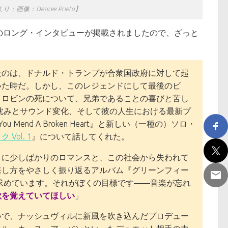
より；画像：Desiree Prieto】
のロング・インタビューが掲載されましたので、ざっと
たのは、ドナルド・トランプが合衆国政府に対して起
いた時だ。しかし、このレジェンドにして最後のビ
、ロビンの死について、兄弟であることの喜びと苦し
き沈みとサウンド変化、そして彼の人生における最新プ
ou Mend A Broken Heart』と新しい（一種の）ソロ・
ol. 1
』について話してくれた。
こに少しばかりのロマンスと、この社会から失われて
来し方をやさしく振り返るアルバム『グリーンフィー
求めています。それがぼくの目標です――音楽が忘れ
歌を覚えていてほしい
」
いで、ナッシュヴィルに新風を吹き込んだプロデュー