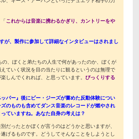
ベル、キース・アーバンといったデュエット相手の力
。「
これからは音楽に携わるかぎり、カントリーをや
とですが、製作に参加して詳細なインタビューはされまし
ちの、ぼくと弟たちの人生で何があったのか、ぼくが
消えていく状況を目の当たりに観るというのは無理で
が楽しんでくれれば、と思っています。
びっくりする
ペッパー』後にビー・ジーズが嘗めた反動体験につい
ーズのものも含めてダンス音楽のレコードが燃やされ
とっていますね。あなた自身の考えは？
差別だったとかぼくが言うのはどうかと思いますが、
を遂げるものです。どうしてそんなことをしようとし