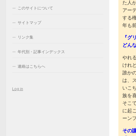
た人
このサイトについて
アー
する
サイトマップ
年も
『グ
リンク集
どん
年代別・記事インデックス
やれ
けれ
連絡はこちらへ
誰か
は、
いこ
Log in
族を
そこ
に起
ーン
その