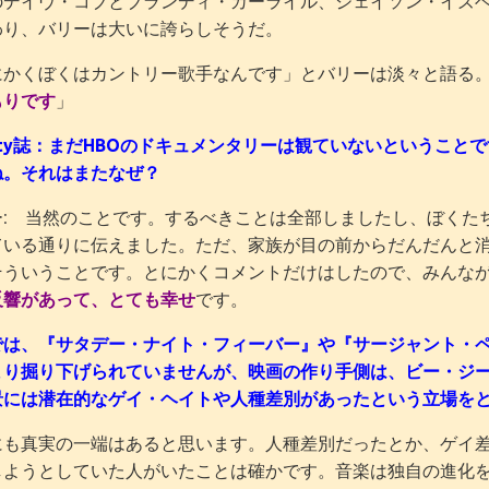
のデイヴ・コブとブランディ・カーライル、ジェイソン・イズ
わり、バリーは大いに誇らしそうだ。
にかくぼくはカントリー歌手なんです」とバリーは淡々と語る
もりです
」
iety誌：まだHBOのドキュメンタリーは観ていないというこ
ね。それはまたなぜ？
ー: 当然のことです。するべきことは全部しましたし、ぼくた
ている通りに伝えました。ただ、家族が目の前からだんだんと
そういうことです。とにかくコメントだけはしたので、みんな
反響があって、とても幸せ
です。
では、『サタデー・ナイト・フィーバー』や『サージャント・
まり掘り下げられていませんが、映画の作り手側は、ビー・ジ
景には潜在的なゲイ・ヘイトや人種差別があったという立場を
にも真実の一端はあると思います。人種差別だったとか、ゲイ
しようとしていた人がいたことは確かです。音楽は独自の進化