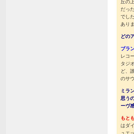
丘の
だっ
でし
あり
どの
ブラ
レコ
タジ
ど、
のサ
ミラ
思う
ーヴ
もと
はダ
ュエ