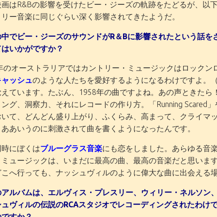
映画はR&Bの影響を受けたビー・ジーズの軌跡をたどるが、以
トリー音楽に同じぐらい深く影響されてきたようだ。
の中でビー・ジーズのサウンドがR＆Bに影響されたという話を
てはいかがですか？
58年のオーストラリアではカントリー・ミュージックはロック
キャッシュ
のような人たちを愛好するようになるわけですよ。（キャッシュの
えています。たぶん、1958年の曲ですよね。あの声ときたら
ング、洞察力、それにレコードの作り方。「Running Scared
おいて、どんどん盛り上がり、ふくらみ、高まって、クライマ
 ああいうのに刺激されて曲を書くようになったんです。
同時にぼくは
ブルーグラス音楽
にも恋をしました。あらゆる音
・ミュージックは、いまだに最高の曲、最高の音楽だと思いま
どこへ行っても、ナッシュヴィルのように偉大な曲に出会える
のアルバムは、エルヴィス・プレスリー、ウィリー・ネルソン
シュヴィルの伝説のRCAスタジオでレコーディングされたわけ
のですか？