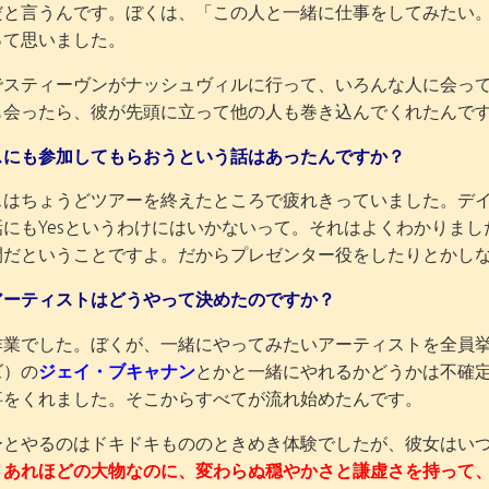
だと言うんです。ぼくは、「この人と一緒に仕事をしてみたい
って思いました。
でスティーヴンがナッシュヴィルに行って、いろんな人に会っ
も会ったら、彼が先頭に立って他の人も巻き込んでくれたんで
スにも参加してもらおうという話はあったんですか？
スはちょうどツアーを終えたところで疲れきっていました。デ
話にもYesというわけにはいかないって。それはよくわかりま
間だということですよ。だからプレゼンター役をしたりとかし
アーティストはどうやって決めたのですか？
作業でした。ぼくが、一緒にやってみたいアーティストを全員
ズ）の
ジェイ・ブキャナン
とかと一緒にやれるかどうかは不確
事をくれました。そこからすべてが流れ始めたんです。
ーとやるのはドキドキもののときめき体験でしたが、彼女はい
。
あれほどの大物なのに、変わらぬ穏やかさと謙虚さを持って