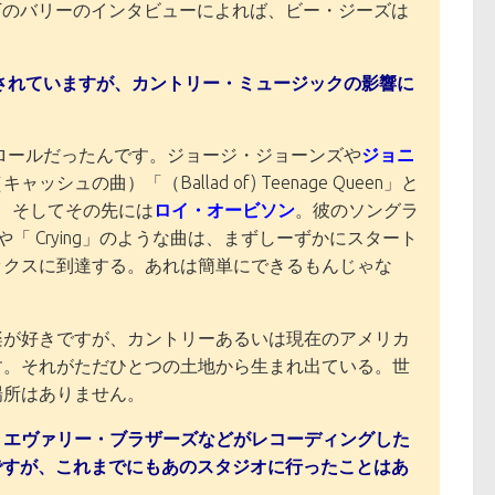
下のバリーのインタビューによれば、ビー・ジーズは
されていますが、カントリー・ミュージックの影響に
ンロールだったんです。ジョージ・ジョーンズや
ジョニ
曲）「（Ballad of) Teenage Queen」と
！ そしてその先には
ロイ・オービソン
。彼のソングラ
」や「 Crying」のような曲は、まずしーずかにスタート
ックスに到達する。あれは簡単にできるもんじゃな
楽が好きですが、カントリーあるいは現在のアメリカ
す。それがただひとつの土地から生まれ出ている。世
場所はありません。
、エヴァリー・ブラザーズなどがレコーディングした
ですが、これまでにもあのスタジオに行ったことはあ