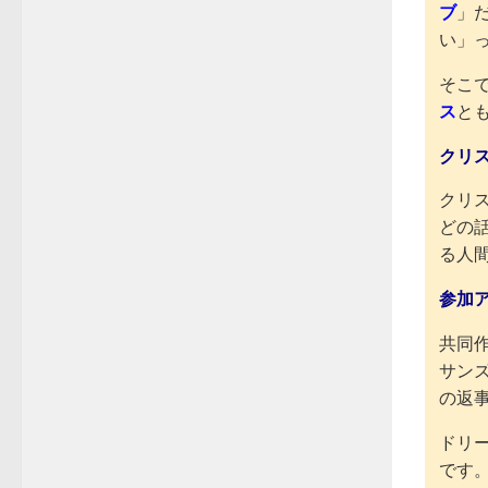
ブ
」
い」
そこ
ス
と
クリ
クリ
どの
る人
参加
共同
サン
の返
ドリ
です