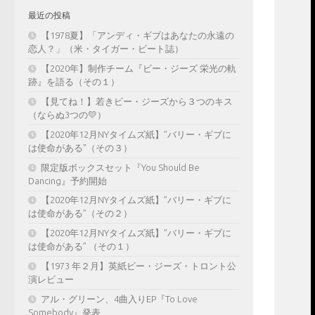
最近の投稿
【1978夏】「アンディ・ギブはあなたの永遠の
恋人？」（米・タイガー・ビート誌）
【2020年】制作チーム『ビー・ジーズ 栄光の軌
跡』を語る（その１）
【見てね！】若きビー・ジーズから３つのキス
（ならぬ3つの💛）
【2020年12月NYタイムズ紙】”バリー・ギブに
は使命がある”（その３）
限定版ボックスセット『You Should Be
Dancing』予約開始
【2020年12月NYタイムズ紙】”バリー・ギブに
は使命がある”（その２）
【2020年12月NYタイムズ紙】”バリー・ギブに
は使命がある” （その１）
【1973 年２月】英紙ビー・ジーズ・トロント公
演レビュー
アル・グリーン、4曲入りEP『To Love
Somebody』発表