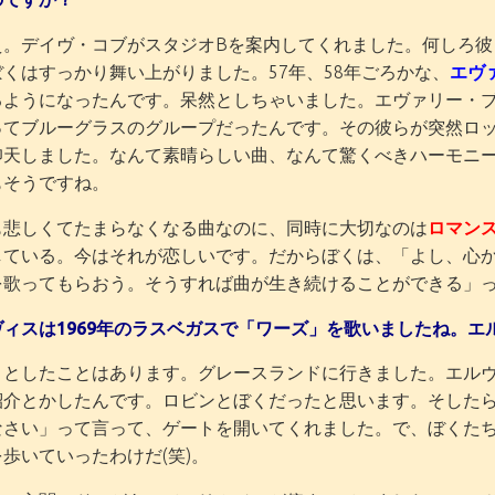
え。デイヴ・コブがスタジオBを案内してくれました。何しろ彼
くはすっかり舞い上がりました。57年、58年ごろかな、
エヴ
るようになったんです。呆然としちゃいました。エヴァリー・
ってブルーグラスのグループだったんです。その彼らが突然ロ
仰天しました。なんて素晴らしい曲、なんて驚くべきハーモニ
もそうですね。
も悲しくてたまらなくなる曲なのに、同時に大切なのは
ロマン
している。今はそれが恋しいです。だからぼくは、「よし、心
を歌ってもらおう。そうすれば曲が生き続けることができる」
ヴィスは1969年のラスベガスで「ワーズ」を歌いましたね。エ
うとしたことはあります。グレースランドに行きました。エル
紹介とかしたんです。ロビンとぼくだったと思います。そした
なさい」って言って、ゲートを開いてくれました。で、ぼくた
歩いていったわけだ(笑)。