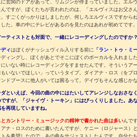
上に玄関のドアがあって、リムジンが停まっていました。エル
たんですが、ぼくたちが言われたのは、「エルヴィスはお父さ
た。すごくがっかりはしましたが、何しろエルヴィスですから
ました。車の中にテレビがあるのを見たのはあれが初めてです。7
アーティストとも対面で、一緒にレコーディングしたのですか
ンディ
はぼくがナッシュヴィル入りする前に
「ラン・トゥ・ミ
ーディングし、ぼくがあとでそこにぼくのボーカルを入れまし
オにいない時にレコーディングをすませたんです。そういうア
誰もいないでほしい」っていうタイプ。ダイアナ・ロス（をプ
ウンドブースに他人がいては困るって。デイヴもそんな感じか
ンダといえば、今回の曲の中にはたいしてアレンジしなおさな
のですが、「ジャイヴ・トーキン」にはびっくりしました。あ
感を再現していますね。
もとカントリー・ミュージックの精神で書かれた曲は多い
んで
イアナ・ロスのために書いたんですが、ケニー（ロジャース）
ットを希望したので、あの曲をサジェストしたんです。自分た