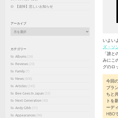
【追悼】悲しいお知らせ
アーカイブ
ア
ー
カ
いよい
イ
ズ・ソング
カテゴリー
ブ
「誰と
Albums
(26)
みにこ
Reviews
(20)
グのロ
Family
(7)
News
(606)
今回
Articles
(345)
ブラ
Bee Gees In Japan
(53)
ちと
トを
Next Generation
(40)
ーディン
Andy Gibb
(31)
HB
Appearances
(96)