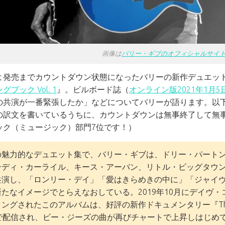
画像は
バリー・ギブのオフィシャルサイト（Bar
よ発売までカウントダウン状態になったバリーの新作デュエッ
ブック Vol. 1
』。ビルボード誌（
オンライン版2021年1月5
の共演が一番緊張したか」などについてバリーが語ります。以
の訳文を書いているうちに、カウントダウンは無事終了して無事に
ック（ミュージック）部門7位です！）
の魅力的なデュエット集で、バリー・ギブは、ドリー・パート
ンディ・カーライル、キース・アーバン、リトル・ビッグタウ
共演し、「ロンリー・デイ」「愛はきらめきの中に」「ジャイ
新たなイメージでとらえなおしている。2019年10月にデイヴ
グされたこのアルバムは、好評の新作ドキュメンタリー『The Bee Gees: 
Oで配信され、ビー・ジーズの曲が再びチャートで上昇しはじめ