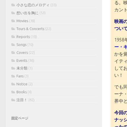
る。
小さな恋のメロディ
(33)
カン
想い出を胸に
(53)
映画
Movies
(38)
つい
Tours & Concerts
(22)
Reports
(10)
19
Songs
(70)
ー・
Covers
(22)
かを覚
Events
(36)
イティ
して
未分類
(1)
い！
Fans
(3)
Notice
(2)
でも
Books
(4)
ーナ
注目！
(62)
界中
今回
固定ページ
ナッ
った