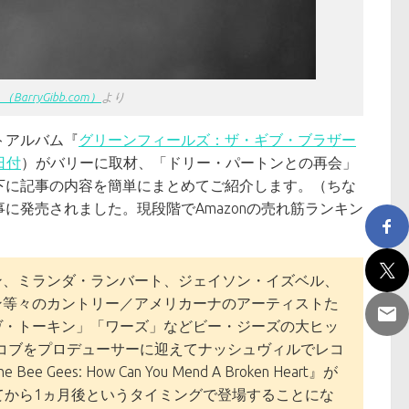
ryGibb.com）
より
トアルバム『
グリーンフィールズ：ザ・ギブ・ブラザー
日付
）がバリーに取材、「ドリー・パートンとの再会」
下に記事の内容を簡単にまとめてご紹介します。（ちな
発売されました。現段階でAmazonの売れ筋ランキン
ン、ミランダ・ランバート、ジェイソン・イズベル、
ン等々のカントリー／アメリカーナのアーティストた
ヴ・トーキン」「ワーズ」などビー・ジーズの大ヒッ
・コブをプロデューサーに迎えてナッシュヴィルでレコ
How Can You Mend A Broken Heart』が
てから1ヵ月後というタイミングで登場することにな