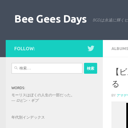
コンテンツへスキップ
Bee Gees Days
BGDは永遠に輝く
FOLLOW:
ALBUM
検
【ビ
索:
る
WORDS:
モーリスはぼくの人生の一部だった。
BY
アマデ
—
ロビン・ギブ
年代別インデックス