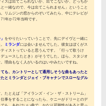
ヴィスは出てこられないか、出てこないか、どっちか
んと一緒なので、今は出てこられません」ということ
ね。リムジンの窓からのぞいてみたら、中にテレビが
1年か72年当時です。
？
ー」
をやりたいっていうことで、先にデイヴと一緒に
た。
ミランダ
には会いませんでした。彼女はぼくがス
ーティストっていると思うんです。「行って歌うけ
ロデュースしたとき）がそうでした。ほら、スタジオ
な。理由もなく人がいるのはいやみたいですね。
くても、カントリーとして通用しそうな曲もあったと
なたとミランダとジェイ・ブキャナンでスローなグル
す。たとえば「アイランズ・イン・ザ・ストリーム」
と仕事をすることになったら、ケニーがドリーとのデ
ちでも、あれはいい曲で、かなり可能性があると思っ