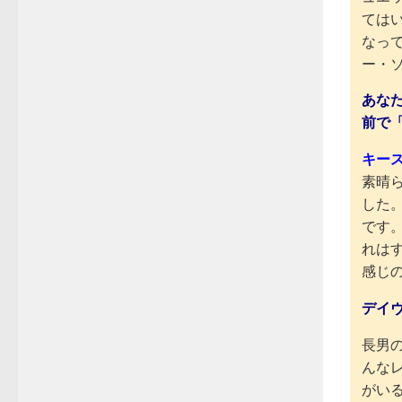
ては
なっ
ー・
あな
前で
キー
素晴
した
です
れは
感じ
デイ
長男の
んな
がい