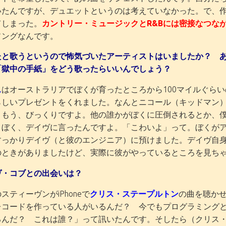
いたんですが、デュエットというのは考えていなかった。で、作
てしまった。
カントリー・ミュージックとR&Bには密接なつな
ソングなんです。
たと歌うというので怖気づいたアーティストはいましたか？ 
「獄中の手紙」をどう歌ったらいいんでしょう？
ス
はオーストラリアでぼくが育ったところから100マイルぐら
らしいプレゼントをくれました。なんとニコール（キッドマン
。もう、びっくりですよ。他の誰かがぼくに圧倒されるとか、
。ぼく、デイヴに言ったんですよ。「こわいよ」って。ぼくが
すっかりデイヴ（と彼のエンジニア）に預けました。デイヴ自
のときがありましたけど、実際に彼がやっているところを見ち
ヴ・コブとの出会いは？
スティーヴンがiPhoneで
クリス・ステープルトン
の曲を聴か
レコードを作っている人がいるんだ？ 今でもプログラミング
るんだ？ これは誰？」って訊いたんです。そしたら（クリス