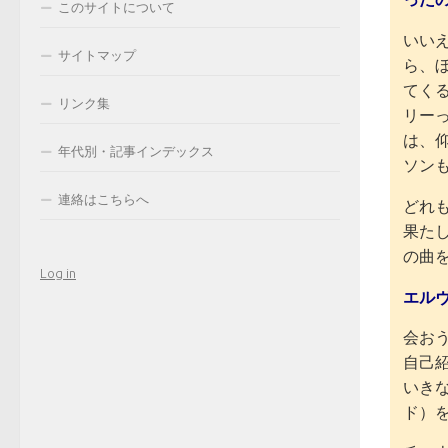
このサイトについて
いい
サイトマップ
ら、ぼ
てく
リンク集
リー
は、
年代別・記事インデックス
ソン
連絡はこちらへ
どれ
果た
の曲
Log in
エル
会お
自己
いき
ド）を