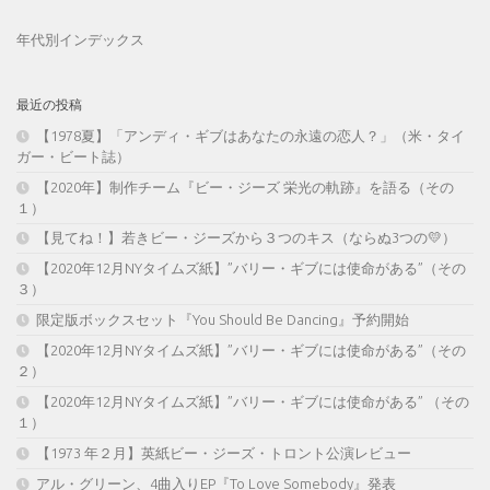
年代別インデックス
最近の投稿
【1978夏】「アンディ・ギブはあなたの永遠の恋人？」（米・タイ
ガー・ビート誌）
【2020年】制作チーム『ビー・ジーズ 栄光の軌跡』を語る（その
１）
【見てね！】若きビー・ジーズから３つのキス（ならぬ3つの💛）
【2020年12月NYタイムズ紙】”バリー・ギブには使命がある”（その
３）
限定版ボックスセット『You Should Be Dancing』予約開始
【2020年12月NYタイムズ紙】”バリー・ギブには使命がある”（その
２）
【2020年12月NYタイムズ紙】”バリー・ギブには使命がある” （その
１）
【1973 年２月】英紙ビー・ジーズ・トロント公演レビュー
アル・グリーン、4曲入りEP『To Love Somebody』発表