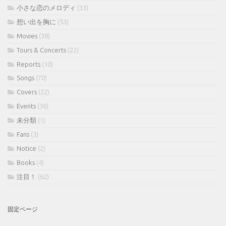
小さな恋のメロディ
(33)
想い出を胸に
(53)
Movies
(38)
Tours & Concerts
(22)
Reports
(10)
Songs
(70)
Covers
(22)
Events
(36)
未分類
(1)
Fans
(3)
Notice
(2)
Books
(4)
注目！
(62)
固定ページ