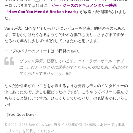
ーロッパ各国では13日に、
ビー・ジーズのドキュメンタリー映画
『How Can You Mend A Broken Heart』
が放送・配信開始されまし
た。
Variety誌、CNNなどもいっせいにレビューを発表。納得のものもあれ
ば、首をかしげたくなるような的外れな批判もあり、さまざまですが、
なるべく年内に少しずつ紹介していきたいと思います。
トップのバリーのツイートは13日発のもの。
びっくり仰天、狂喜しています。アイ・ラヴ・オール・オブ・
ユー。ひとりひとりに返事ができたらいいのになあ。心にかけ
てくださってありがとう。BG
なんだか引退が近いことを示唆するような発言も最近のインタビューの
中にあったので、少し心配だったのですが、こうやってバリーに喜んで
もらえると嬉しいですね。びっくりしているバリーの表情もかわいらし
いぜ！
｛Bee Gees Days｝
© 2009 - 2026 Bee Gees Days. 当サイト記事の引用・転載にあたっては出典
（リンク）を記載してください。