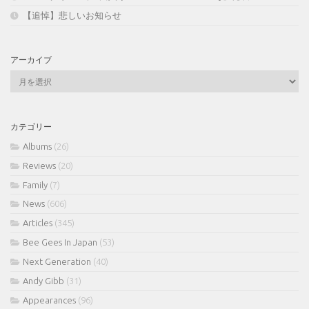
【追悼】悲しいお知らせ
アーカイブ
ア
ー
カ
イ
カテゴリー
ブ
Albums
(26)
Reviews
(20)
Family
(7)
News
(606)
Articles
(345)
Bee Gees In Japan
(53)
Next Generation
(40)
Andy Gibb
(31)
Appearances
(96)