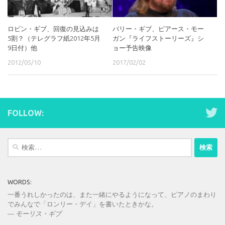
ロビン・ギブ、回復の見込みは
バリー・ギブ、ピアース・モー
5割？（テレグラフ紙2012年5月
ガン『ライフストーリーズ』シ
9日付）他
ョー予告映像
2012/05/10
2017/02/02
FOLLOW:
検
索:
WORDS:
一番うれしかったのは、また一緒にやるようになって、ピアノのまわり
でみんなで「ロンリー・デイ」を書いたときかな。
—
モーリス・ギブ