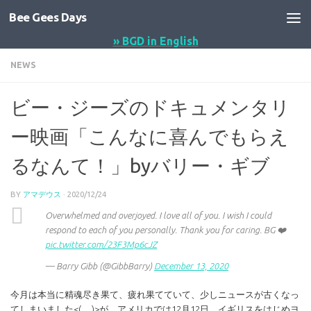
Bee Gees Days
コンテンツへスキップ
» BGD in English
NEWS
ビー・ジーズのドキュメンタリ
ー映画「こんなに喜んでもらえ
るなんて！」byバリー・ギブ
BY
アマデウス
·
2020/12/24
Overwhelmed and overjoyed. I love all of you. I wish I could
respond to each of you personally. Thank you for caring. BG ❤️
pic.twitter.com/23F3Mp6cJZ
— Barry Gibb (@GibbBarry)
December 13, 2020
今月は本当に精魂尽き果て、疲れ果てていて、少しニュースが古くなっ
てしまいました
<(_ _)>
が、アメリカでは12月12日、イギリスをはじめヨ