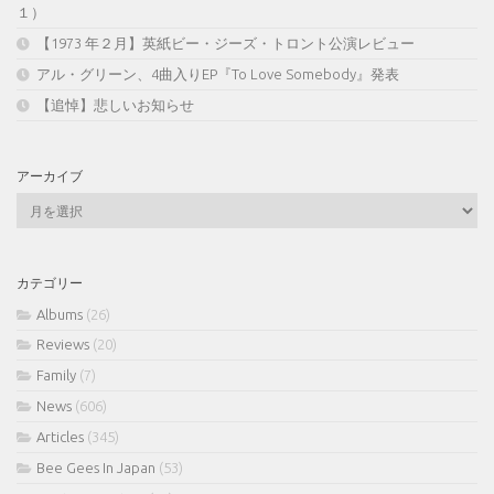
１）
【1973 年２月】英紙ビー・ジーズ・トロント公演レビュー
アル・グリーン、4曲入りEP『To Love Somebody』発表
【追悼】悲しいお知らせ
アーカイブ
ア
ー
カ
イ
カテゴリー
ブ
Albums
(26)
Reviews
(20)
Family
(7)
News
(606)
Articles
(345)
Bee Gees In Japan
(53)