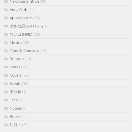
Next Generation
(40)
Andy Gibb
(31)
Appearances
(96)
小さな恋のメロディ
(33)
想い出を胸に
(53)
Movies
(38)
Tours & Concerts
(22)
Reports
(10)
Songs
(70)
Covers
(22)
Events
(36)
未分類
(1)
Fans
(3)
Notice
(2)
Books
(4)
注目！
(62)