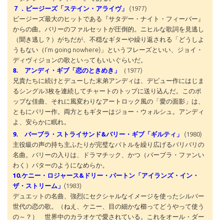
７．ビージーズ「ステイン・アライヴ」
(1977)
ビージーズ最大のヒットである『サタデー・ナイト・フィーバー』
からの曲。バリーのファルセットが圧倒的。ニヒルな歌詞を見逃し
（聞き逃し？）がちだが、不穏なギターや繰り返される「どうしよ
うもない（I’m going nowhere)」というフレーズといい、ジョイ・
ディヴィジョンの歌といってもいいぐらいだ。
8. アンディ・ギブ「恋のときめき」
（1977)
兄貴たちに続けとデューした末弟アンディは、デビュー作にはじま
るシングル3枚を連続してチャートのトップに送り込んだ。このポ
ップな佳曲、それに風変わりなアートロック風の「愛の面影」は、
ともにバリー作。両方ともギターはジョー・ウォルシュ。アンディ
よ、安らかに眠れ。
9. バーブラ・ストライサンド&バリー・ギブ「ギルティ」
(1980)
主役級の声の持ち主ふたりが完璧なバトルを繰り広げるバリバリの
名曲。バリーの入りは、ドラマチック、かつ（バーブラ・ファンい
わく）バターのようになめらか。
10.ケニー・ロジャース&ドリー・パートン「アイランズ・イン・
ザ・ストリーム」
(1983)
デュエットの名曲、強烈にセクシャルなイメージを使ったシルバー
世代の恋の歌。（ねえ、ケニー、目の細かな櫛ってどうやって使う
の～？） 世界中のカラオケで愛されている。これをオール・ダー