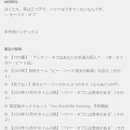
WORDS:
ぼくたち、実は三つ子で、バリーはできそこないなんです。
—
モーリス・ギブ
年代別インデックス
最近の投稿
【1978夏】「アンディ・ギブはあなたの永遠の恋人？」（米・タイ
ガー・ビート誌）
【2020年】制作チーム『ビー・ジーズ 栄光の軌跡』を語る（その
１）
【見てね！】若きビー・ジーズから３つのキス（ならぬ3つの💛）
【2020年12月NYタイムズ紙】”バリー・ギブには使命がある”（その
３）
限定版ボックスセット『You Should Be Dancing』予約開始
【2020年12月NYタイムズ紙】”バリー・ギブには使命がある”（その
２）
【2020年12月NYタイムズ紙】”バリー・ギブには使命がある” （その