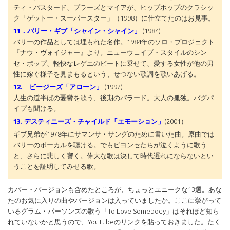
ティ・バスタード、プラーズとマイアが、ヒップポップのクラシッ
ク「ゲットー・スーパースター」（1998）に仕立てたのはお見事。
11．バリー・ギブ「シャイン・シャイン」
(1984)
バリーの作品としては埋もれた名作。1984年のソロ・プロジェクト
『ナウ・ヴォイジャー』より。ニューウェイブ・スタイルのシン
セ・ポップ、軽快なレゲエのビートに乗せて、愛する女性が他の男
性に嫁ぐ様子を見まもるという、せつない歌詞を歌いあげる。
12. ビージーズ「アローン」
(1997)
人生の道半ばの憂鬱を歌う、後期のバラード。大人の孤独。バグパ
イプも聞ける。
13. デスティニーズ・チャイルド「エモーション」
(2001）
ギブ兄弟が1978年にサマンサ・サングのために書いた曲。原曲では
バリーのボーカルを聴ける。でもビヨンセたちが泣くように歌う
と、さらに悲しく響く。偉大な歌は決して時代遅れにならないとい
うことを証明してみせる歌。
カバー・バージョンも含めたところが、ちょっとユニークな13選。あな
たのお気に入りの曲やバージョンは入っていましたか。ここに挙がって
いるグラム・パーソンズの歌う「To Love Somebody」はそれほど知ら
れていないかと思うので、YouTubeのリンクを貼っておきました。たく