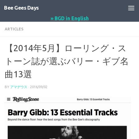
Bee Gees Days
コンテンツへスキップ
» BGD in English
ARTICLES
【2014年5月】ローリング・ス
トーン誌が選ぶバリー・ギブ名
曲13選
BY
アマデウス
·
2016/09/02