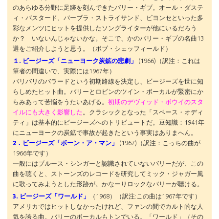
のあらゆる分野に足跡を刻んできたバリー・ギブ。オール・ダステ
ィ・バスタード、バーブラ・ストライサンド、ビヨンセといった多
彩なメンツにヒットを提供したソングライターが他にいるだろう
か？ いないんじゃないかな。そこで、かのバリー・ギブの名曲13
選をご紹介しようと思う。（ボブ・シェッフィールド）
１. ビージーズ「ニューヨーク炭鉱の悲劇」
(1966)（訳注：これは
筆者の間違いで、実際には1967年）
バリバリのバラードという初期路線を決定し、ビージーズを世に知
らしめたヒット曲。バリーとロビンのツイン・ボーカルが緊密にか
らみあって苦悩をうたいあげる。
初期のデヴィッド・ボウイのスタ
イルにも大きく影響した
。クラシックとなった「スペース・オディ
ティ」は基本的にビージーズへのトリビュートだ。豆知識：1941年
にニューヨークの炭鉱で事故が起きたという事実はありまへん。
2．ビージーズ「ボーン・ア・マン」
(1967)（訳注：こっちの曲が
1966年です）
一般にはブルース・シンガーと認識されていないバリーだが、この
曲を聴くと、ストーンズのレコードを研究してミック・ジャガー風
に歌ってみようとした形跡が。かなーりロックなバリーが聴ける。
3. ビージーズ「ワールド」
（1968）（訳注:この曲は1967年です）
アメリカではヒットしなかったけれど、ファンの間でカルト的な人
気を誇る曲。バリーのボーカルもトンでいる。「ワールド」（その