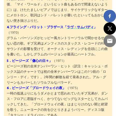
後、「マイ・ワールド」というヒット曲もあるので間違えないよう
に）は、けたたましいピアノではじまり、サイケデリックなギター
にメロトロン、歌詞はシド・バレットが書いたといってもおかしく
ない突き抜けぶりだ。
4.フライング・バリット・ブラザース「
ラヴ・サムバディ
」
（1970）
グラム・パーソンズがヒッピー風カントリーソウルで聞かせるせつ
ない恋の歌。ギブ兄弟はメンフィスのスタックス・レコードのR&B
サウンドの影響を受けて、オーティス・レディングを念頭にこの曲
を書いた。しかしグラムのバージョンが最高にハートフル。
5．ビージーズ「傷心の日々」
（1971）
ビージーズ初の全米ナンバーワン・ヒット（訳注：キャッシュ・ボ
ックス誌のチャートでは初の全米ナンバーワンはこの1つ前の「ロ
ンリー・デイ」です）。2年間の解散を経て発表された。アル・グ
リーンもカバーしたソウルフルなバラード。
6．ビージーズ「ブロードウェイの夜」
（1975）
一時の低迷ぶりにもうダメかとまで思われていたギブ兄弟が、ダン
ス・フロアに君臨すべく、かつてないビッグなスターとしてカムバ
ックしてきた。「ブロードウェイの夜」はまじりけのない闇と絶望
を歌う。ニューヨークの街をひとりさまようバリー。ディスコ版
『タクシー・ドライバー』である。