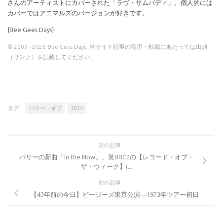
さんのアーティストにカバーされた「ラヴ・サムバディ」。個人的には
カバーではアニマルズのバージョンが好きです。
{Bee Gees Days}
© 2009 - 2026 Bee Gees Days. 当サイト記事の引用・転載にあたっては出典
（リンク）を記載してください。
タグ:
バリー・ギブ
2014
次の記事
バリーの新曲「In the Now」、英BBC2の【レコード・オブ・
ザ・ウィーク】に
前の記事
【43年前の今日】ビージーズ東京公演―1973年ツアー初日