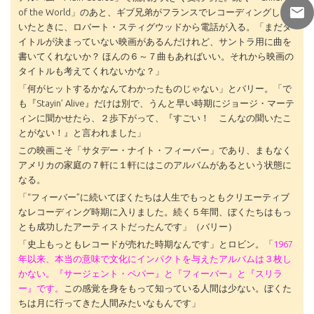
of the World」のあと、ギブ兄弟がフランスでレコーディングして
いたときに、ロバート・スティグウッドから電話が入る。「まだタ
イトルが決まっていない映画があるんだけれど、サントラ用に曲を
書いてくれないか？ ほんの６～７曲もあればいい。それから映画の
タイトルも考えてくれないかな？」
「何がヒットするかなんてわかったものじゃない」とバリー。「で
も『Stayin’ Alive』だけは別で、うんと早い時期にジョージ・マーテ
ィンに聞かせたら、２歩下がって、『すごい！ こんなの聞いたこ
とがない！』と言われました」
この映画こそ「サタデー・ナイト・フィーバー」であり、まもなく
アメリカの家庭の７軒に１軒にはこのアルバムがあるという状態に
なる。
「“フィーバー”に続いてぼくたちは人生でもっともクリエーティブ
なレコーディング時期に入りました。続く５年間、ぼくたちはもっ
とも成功したアーティストだったんです」（バリー）
「史上もっともレコードが売れた時期なんです」とロビン。「
1967
年以来、本当の意味で文化にインパクトを与えたアルバムは３枚し
かない。『サージェント・ペパー』と『フィーバー』と『スリラ
ー』です。
この感覚を身をもって知っている人間は少ない。ぼくた
ちは月に行ってきた人間みたいなもんです」