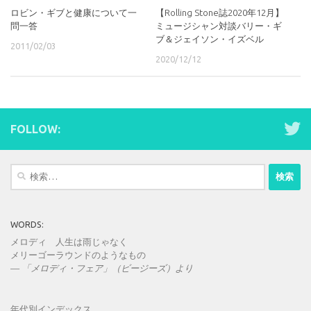
ロビン・ギブと健康について一
【Rolling Stone誌2020年12月】
問一答
ミュージシャン対談バリー・ギ
ブ＆ジェイソン・イズベル
2011/02/03
2020/12/12
FOLLOW:
検
索:
WORDS:
メロディ 人生は雨じゃなく
メリーゴーラウンドのようなもの
—
「メロディ・フェア」（ビージーズ）より
年代別インデックス