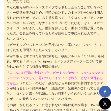
た」のだそうだ。
そんな彼らがロバート・スティグウッドと出会ったことでいちやく
スター街道を歩みはじめ、当時のロンドンのポップシーンの仲間入
りしたわけだが、そのころを振り返って、「クロムウェリアンとか
バッゴネイルズみたいなナイトクラブに行ったなあ。ぼく、スピー
クイージーが好きだった。階段をおりると一番下に棺桶が置いてあ
ったの。会員証を持っていると壁が回転して中に入れたんですよ
ね」とロビン。
［ビートルズやストーンズが王様みたいに席についていた。そこに
ぼくたちも仲間入りしたんです」とバリー。
やがて彼らはすぐれた着想に満ちた二枚組アルバム「Odessa」を発
表。中でも「Whisper Whisper」はドラッグディーラーについて書
かれた曲ととても複雑な辛口の曲だ。
「
Odessaは狂気の沙汰だった。ビートルズが使っていたスタジオで
レコーディングして、思いつくアイディアは迷うことなく全部試し
てみた
」（ロビン）のだが、残念ながら内容的に斬新的すぎてファ
ンが離れるという結果を招き、議論の末、兄弟仲がこじれてしまっ
た。「ロビンとぼくが話題にしない時期というのがいくつかありま
すが、この時代もそのひとつです」とバリー。
その後、さしたるヒットに恵まれない70年代前半が過ぎ、1975年の
アルバム「Main Course」で流れが大きく変わった。続く「Children