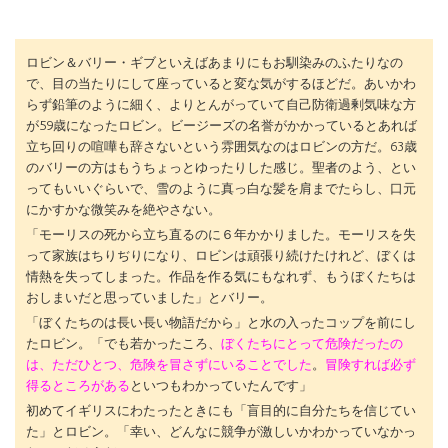
ロビン＆バリー・ギブといえばあまりにもお馴染みのふたりなの
で、目の当たりにして座っていると変な気がするほどだ。あいかわ
らず鉛筆のように細く、よりとんがっていて自己防衛過剰気味な方
が59歳になったロビン。ビージーズの名誉がかかっているとあれば
立ち回りの喧嘩も辞さないという雰囲気なのはロビンの方だ。63歳
のバリーの方はもうちょっとゆったりした感じ。聖者のよう、とい
ってもいいぐらいで、雪のように真っ白な髪を肩までたらし、口元
にかすかな微笑みを絶やさない。
「モーリスの死から立ち直るのに６年かかりました。モーリスを失
って家族はちりぢりになり、ロビンは頑張り続けたけれど、ぼくは
情熱を失ってしまった。作品を作る気にもなれず、もうぼくたちは
おしまいだと思っていました」とバリー。
「ぼくたちのは長い長い物語だから」と水の入ったコップを前にし
たロビン。「でも若かったころ、
ぼくたちにとって危険だったの
は、ただひとつ、危険を冒さずにいること
でした
。
冒険すれば必ず
得るところがある
といつもわかっていたんです」
初めてイギリスにわたったときにも「盲目的に自分たちを信じてい
た」とロビン。「幸い、どんなに競争が激しいかわかっていなかっ