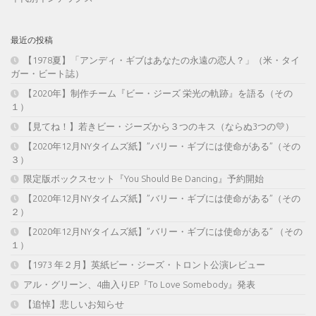
最近の投稿
【1978夏】「アンディ・ギブはあなたの永遠の恋人？」（米・タイ
ガー・ビート誌）
【2020年】制作チーム『ビー・ジーズ 栄光の軌跡』を語る（その
１）
【見てね！】若きビー・ジーズから３つのキス（ならぬ3つの💛）
【2020年12月NYタイムズ紙】”バリー・ギブには使命がある”（その
３）
限定版ボックスセット『You Should Be Dancing』予約開始
【2020年12月NYタイムズ紙】”バリー・ギブには使命がある”（その
２）
【2020年12月NYタイムズ紙】”バリー・ギブには使命がある” （その
１）
【1973 年２月】英紙ビー・ジーズ・トロント公演レビュー
アル・グリーン、4曲入りEP『To Love Somebody』発表
【追悼】悲しいお知らせ