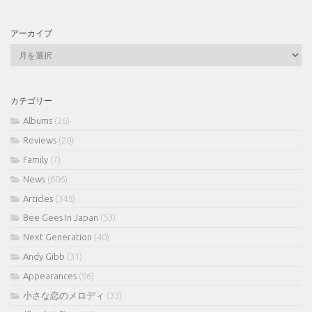
アーカイブ
ア
ー
カ
イ
カテゴリー
ブ
Albums
(26)
Reviews
(20)
Family
(7)
News
(606)
Articles
(345)
Bee Gees In Japan
(53)
Next Generation
(40)
Andy Gibb
(31)
Appearances
(96)
小さな恋のメロディ
(33)