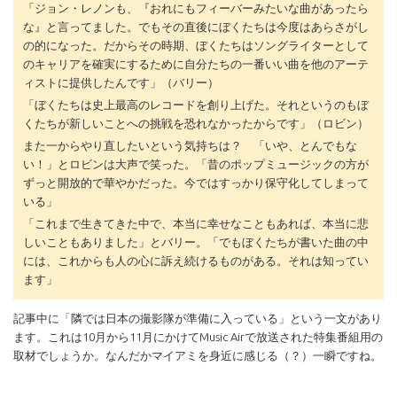
「ジョン・レノンも、『おれにもフィーバーみたいな曲があったら
な』と言ってました。でもその直後にぼくたちは今度はあらさがし
の的になった。だからその時期、ぼくたちはソングライターとして
のキャリアを確実にするために自分たちの一番いい曲を他のアーテ
ィストに提供したんです」（バリー）
「ぼくたちは史上最高のレコードを創り上げた。それというのもぼ
くたちが新しいことへの挑戦を恐れなかったからです」（ロビン）
また一からやり直したいという気持ちは？ 「いや、とんでもな
い！」とロビンは大声で笑った。「昔のポップミュージックの方が
ずっと開放的で華やかだった。今ではすっかり保守化してしまって
いる」
「これまで生きてきた中で、本当に幸せなこともあれば、本当に悲
しいこともありました」とバリー。「でもぼくたちが書いた曲の中
には、これからも人の心に訴え続けるものがある。それは知ってい
ます」
記事中に「隣では日本の撮影隊が準備に入っている」という一文があり
ます。これは10月から11月にかけてMusic Airで放送された特集番組用の
取材でしょうか。なんだかマイアミを身近に感じる（？）一瞬ですね。