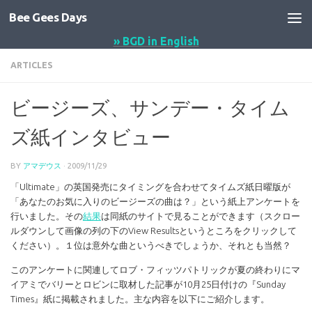
Bee Gees Days
コンテンツへスキップ
» BGD in English
ARTICLES
ビージーズ、サンデー・タイム
ズ紙インタビュー
BY
アマデウス
·
2009/11/29
「Ultimate」の英国発売にタイミングを合わせてタイムズ紙日曜版が
「あなたのお気に入りのビージーズの曲は？」という紙上アンケートを
行いました。その
結果
は同紙のサイトで見ることができます（スクロー
ルダウンして画像の列の下のView Resultsというところをクリックして
ください）。１位は意外な曲というべきでしょうか、それとも当然？
このアンケートに関連してロブ・フィッツパトリックが夏の終わりにマ
イアミでバリーとロビンに取材した記事が10月25日付けの『Sunday
Times』紙に掲載されました。主な内容を以下にご紹介します。