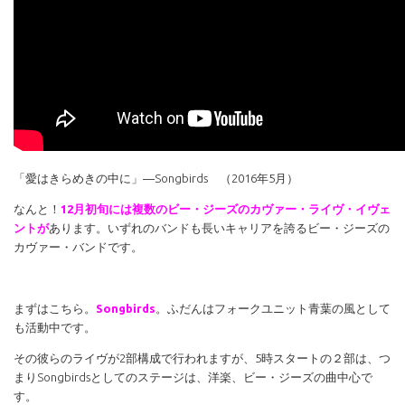
「愛はきらめきの中に」―Songbirds （2016年5月）
なんと！
12月初旬には複数のビー・ジーズのカヴァー・ライヴ・イヴェ
ントが
あります。いずれのバンドも長いキャリアを誇るビー・ジーズの
カヴァー・バンドです。
まずはこちら。
Songbirds
。ふだんはフォークユニット青葉の風として
も活動中です。
その彼らのライヴが2部構成で行われますが、5時スタートの２部は、つ
まりSongbirdsとしてのステージは、洋楽、ビー・ジーズの曲中心で
す。