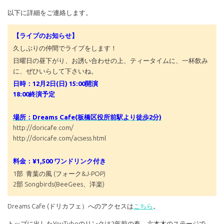
以下に詳細をご連絡します。
【ライブのお知らせ】
久しぶりの仲間でライブをします！
日曜日の昼下がり、お誘い合わせの上、ティータイムに、一杯飲み
に、ぜひいらして下さいね。
日時：12月2日(日) 15:00開演
18:00終演予定
場所：Dreams Cafe(板橋区役所前駅より徒歩2分)
http://doricafe.com/
http://doricafe.com/acsess.html
料金：¥1,500 ワンドリンク付き
1部 青葉の風 (フォーク&J-POP)
2部 Songbirds(BeeGees、洋楽)
Dreams Cafe (ドリカフェ）へのアクセスは
こちら
。
トップに出したYouTubeのリンクは2年前の春、六本木のステージで