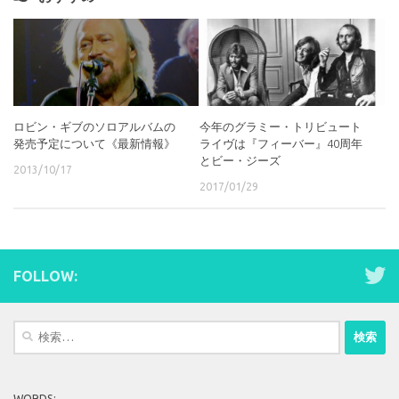
ロビン・ギブのソロアルバムの
今年のグラミー・トリビュート
発売予定について《最新情報》
ライヴは『フィーバー』40周年
とビー・ジーズ
2013/10/17
2017/01/29
FOLLOW:
検
索:
WORDS: