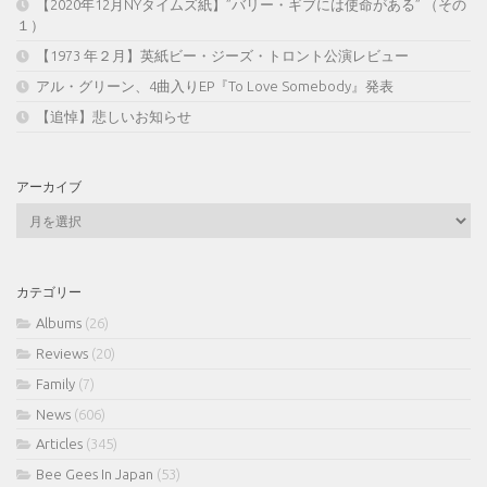
【2020年12月NYタイムズ紙】”バリー・ギブには使命がある” （その
１）
【1973 年２月】英紙ビー・ジーズ・トロント公演レビュー
アル・グリーン、4曲入りEP『To Love Somebody』発表
【追悼】悲しいお知らせ
アーカイブ
ア
ー
カ
イ
カテゴリー
ブ
Albums
(26)
Reviews
(20)
Family
(7)
News
(606)
Articles
(345)
Bee Gees In Japan
(53)