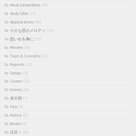
Next Generation
(40)
Andy Gibb
(31)
Appearances
(96)
小さな恋のメロディ
(33)
想い出を胸に
(53)
Movies
(38)
Tours & Concerts
(22)
Reports
(10)
Songs
(70)
Covers
(22)
Events
(36)
未分類
(1)
Fans
(3)
Notice
(2)
Books
(4)
注目！
(62)