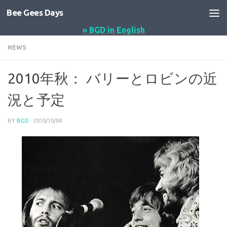
Bee Gees Days
コンテンツへスキップ
» BGD in English
NEWS
2010年秋： バリーとロビンの近
況と予定
BY
BGD
·
2010/10/04