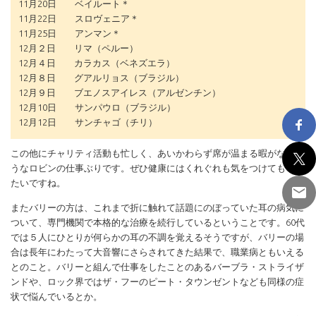
11月20日 ベイルート＊
11月22日 スロヴェニア＊
11月25日 アンマン＊
12月２日 リマ（ペルー）
12月４日 カラカス（ベネズエラ）
12月８日 グアルリョス（ブラジル）
12月９日 ブエノスアイレス（アルゼンチン）
12月10日 サンパウロ（ブラジル）
12月12日 サンチャゴ（チリ）
この他にチャリティ活動も忙しく、あいかわらず席が温まる暇がなさそ
うなロビンの仕事ぶりです。ぜひ健康にはくれぐれも気をつけてもらい
たいですね。
またバリーの方は、これまで折に触れて話題にのぼっていた耳の病気に
ついて、専門機関で本格的な治療を続行しているということです。60代
では５人にひとりが何らかの耳の不調を覚えるそうですが、バリーの場
合は長年にわたって大音響にさらされてきた結果で、職業病ともいえる
とのこと。バリーと組んで仕事をしたことのあるバーブラ・ストライザ
ンドや、ロック界ではザ・フーのピート・タウンゼントなども同様の症
状で悩んでいるとか。