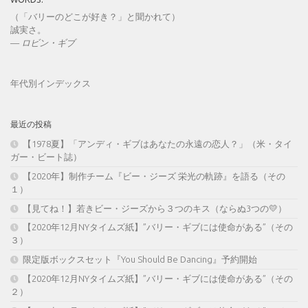
（「バリーのどこが好き？」と聞かれて）
誠実さ。
—
ロビン・ギブ
年代別インデックス
最近の投稿
【1978夏】「アンディ・ギブはあなたの永遠の恋人？」（米・タイ
ガー・ビート誌）
【2020年】制作チーム『ビー・ジーズ 栄光の軌跡』を語る（その
１）
【見てね！】若きビー・ジーズから３つのキス（ならぬ3つの💛）
【2020年12月NYタイムズ紙】”バリー・ギブには使命がある”（その
３）
限定版ボックスセット『You Should Be Dancing』予約開始
【2020年12月NYタイムズ紙】”バリー・ギブには使命がある”（その
２）