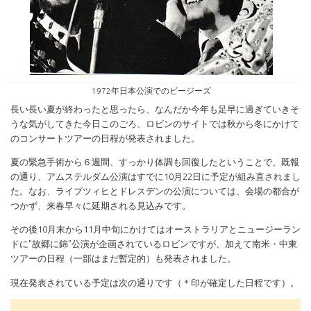
1972年日本公演でのビージーズ
長い長い夏が終わったと思ったら、なんだか今年も足早に過ぎていきそ
うな気がしてきた今日このごろ、ロビンのサイトでは秋から冬にかけて
のコンサートツアーの日程が発表されました。
夏の緊急手術から６週間、すっかり体調も回復したということで、既報
の通り、アムステルダム公演はすでに10月22日に予定が組み直されまし
た。なお、ライプツィヒとドレスデンの公演については、会場の都合が
つかず、来春早々に延期される見込みです。
その後10月末から11月中旬にかけてはオーストラリアとニュージーラン
ドに"故郷に錦”公演が企画されているロビンですが、加えて南米・中東
ツアーの日程（一部はまだ暫定的）も発表されました。
現在発表されている予定は次の通りです（＊印が確定した日程です）。