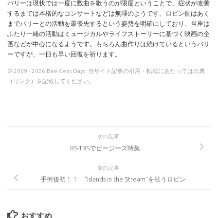
バリーは現状では一度に数曲を歌うのが限度ということで、症状が改善
するまでは本格的なコンサートなどは無理のようです。ロビン側はあく
までバリーとの活動を最優先するという姿勢を明確にしており、当座は
ふたり一緒の活動はミュージカルやライフストーリーに基づく映画の企
画などが中心になるようです。もちろん曲作りは続けているというバリ
ーですが、一日も早い回復を祈ります。
© 2009 - 2026 Bee Gees Days. 当サイト記事の引用・転載にあたっては出典
（リンク）を記載してください。
次の記事
BS-TBSでビージーズ特集
前の記事
手術後初！！ ”Islands in the Stream”を歌うロビン
おすすめ