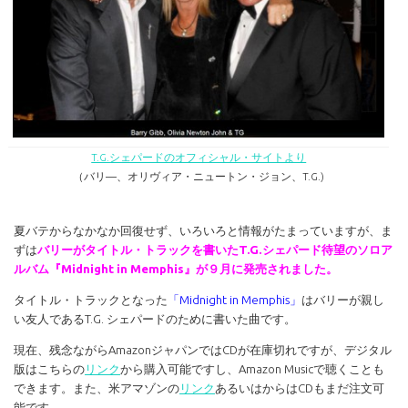
T.G.シェパードのオフィシャル・サイトより
（バリ―、オリヴィア・ニュートン・ジョン、T.G.)
夏バテからなかなか回復せず、いろいろと情報がたまっていますが、ま
ずは
バリーがタイトル・トラックを書いたT.G.シェパード待望のソロア
ルバム『Midnight in Memphis』が９月に発売されました。
タイトル・トラックとなった
「Midnight in Memphis」
はバリーが親し
い友人であるT.G. シェパードのために書いた曲です。
現在、残念ながらAmazonジャパンではCDが在庫切れですが、デジタル
版はこちらの
リンク
から購入可能ですし、Amazon Musicで聴くことも
できます。また、米アマゾンの
リンク
あるいはからはCDもまだ注文可
能です。