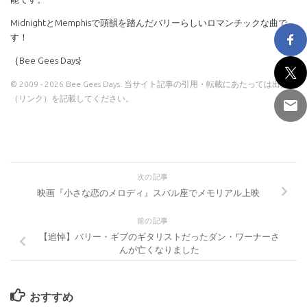
MidnightとMemphisで頭韻を踏んだバリーらしいロマンチックな曲で
す！
｛Bee Gees Days}
© 2009 - 2026 Bee Gees Days. 当サイト記事の引用・転載にあたっては出典
（リンク）を記載してください。
次の記事
映画『小さな恋のメロディ』スバル座でメモリアル上映
前の記事
【追悼】バリー・ギブのギタリストだったダン・ワーナーさ
んが亡くなりました
おすすめ