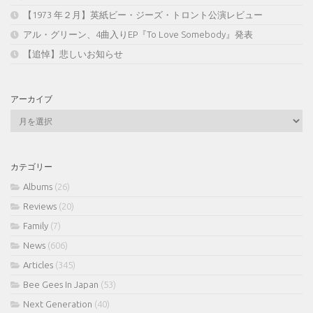
【1973 年２月】英紙ビー・ジーズ・トロント公演レビュー
アル・グリーン、4曲入りEP『To Love Somebody』発表
【追悼】悲しいお知らせ
アーカイブ
ア
ー
カ
イ
カテゴリー
ブ
Albums
(26)
Reviews
(20)
Family
(7)
News
(606)
Articles
(345)
Bee Gees In Japan
(53)
Next Generation
(40)