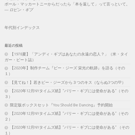
ポール・マッカートニーからだったら「本を返して」って言っといて。
—
ロビン・ギブ
年代別インデックス
最近の投稿
【1978夏】「アンディ・ギブはあなたの永遠の恋人？」（米・タイ
ガー・ビート誌）
【2020年】制作チーム『ビー・ジーズ 栄光の軌跡』を語る（その
１）
【見てね！】若きビー・ジーズから３つのキス（ならぬ3つの💛）
【2020年12月NYタイムズ紙】”バリー・ギブには使命がある”（その
３）
限定版ボックスセット『You Should Be Dancing』予約開始
【2020年12月NYタイムズ紙】”バリー・ギブには使命がある”（その
２）
【2020年12月NYタイムズ紙】”バリー・ギブには使命がある” （その
１）