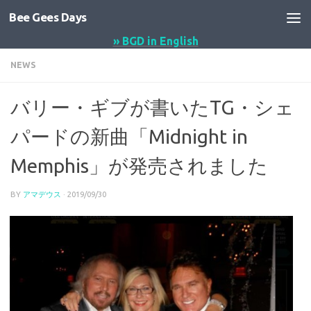
Bee Gees Days
コンテンツへスキップ
» BGD in English
NEWS
バリー・ギブが書いたTG・シェ
パードの新曲「Midnight in
Memphis」が発売されました
BY
アマデウス
·
2019/09/30