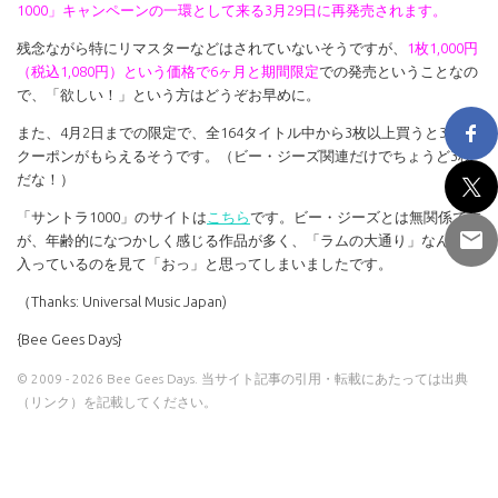
1000」キャンペーンの一環として来る3月29日に再発売されます。
残念ながら特にリマスターなどはされていないそうですが、
1枚1,000円
（税込1,080円）という価格で6ヶ月と期間限定
での発売ということなの
で、「欲しい！」という方はどうぞお早めに。
また、4月2日までの限定で、全164タイトル中から3枚以上買うと300円
クーポンがもらえるそうです。（ビー・ジーズ関連だけでちょうど3枚
だな！）
「サントラ1000」のサイトは
こちら
です。ビー・ジーズとは無関係です
が、年齢的になつかしく感じる作品が多く、「ラムの大通り」なんかが
入っているのを見て「おっ」と思ってしまいましたです。
（Thanks: Universal Music Japan)
{Bee Gees Days}
© 2009 - 2026 Bee Gees Days. 当サイト記事の引用・転載にあたっては出典
（リンク）を記載してください。