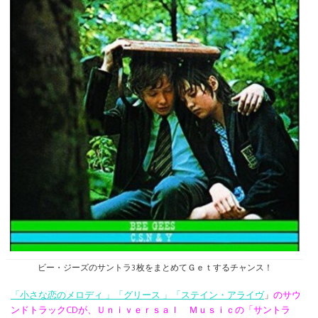
ビー・ジーズのサントラ3枚をまとめてＧｅｔするチャンス！
「小さな恋のメロディ 」「
グリース 」
「ステイン・アライヴ
」
のサウ
ンドトラックCDが、Ｕｎｉｖｅｒｓａｌ Ｍｕｓｉｃの「サントラ