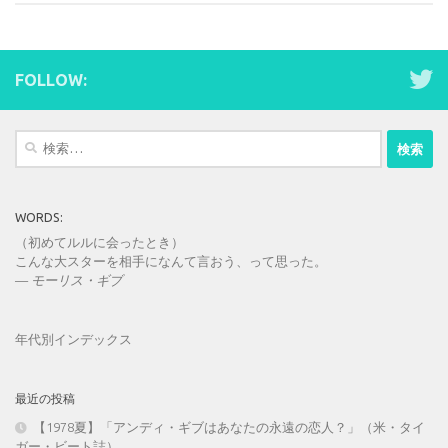
FOLLOW:
検
索:
WORDS:
（初めてルルに会ったとき）
こんな大スターを相手になんて言おう、って思った。
—
モーリス・ギブ
年代別インデックス
最近の投稿
【1978夏】「アンディ・ギブはあなたの永遠の恋人？」（米・タイ
ガー・ビート誌）