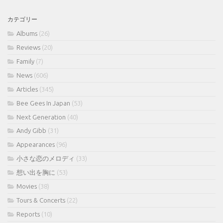
カ
イ
カテゴリー
ブ
Albums
(26)
Reviews
(20)
Family
(7)
News
(606)
Articles
(345)
Bee Gees In Japan
(53)
Next Generation
(40)
Andy Gibb
(31)
Appearances
(96)
小さな恋のメロディ
(33)
想い出を胸に
(53)
Movies
(38)
Tours & Concerts
(22)
Reports
(10)