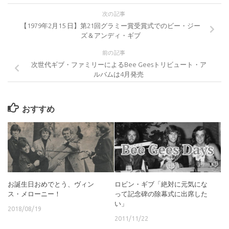
次の記事
【1979年2月15 日】第21回グラミー賞受賞式でのビー・ジー
ズ＆アンディ・ギブ
前の記事
次世代ギブ・ファミリーによるBee Geesトリビュート・ア
ルバムは4月発売
おすすめ
お誕生日おめでとう、ヴィン
ロビン・ギブ「絶対に元気にな
ス・メローニー！
って記念碑の除幕式に出席した
い」
2018/08/19
2011/11/22