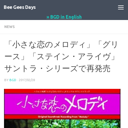
Bee Gees Days
コンテンツへスキップ
» BGD in English
NEWS
「小さな恋のメロディ」「グリ
ース」「ステイン・アライヴ」
サントラ・シリーズで再発売
BY
BGD
·
2017/02/28