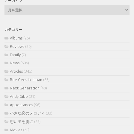
アーカイブ
ア
ー
カ
イ
カテゴリー
ブ
Albums
(26)
Reviews
(20)
Family
(7)
News
(606)
Articles
(345)
Bee Gees In Japan
(53)
Next Generation
(40)
Andy Gibb
(31)
Appearances
(96)
小さな恋のメロディ
(33)
想い出を胸に
(53)
Movies
(38)