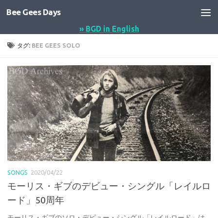
Bee Gees Days
コンテンツへスキップ
» BGD in English
タグ:
BEE GEES SOLO
SONGS
2020/04/22
モーリス・ギブのデビュー・シングル「レイルロ
ード」50周年
モーリス・ギブのソロ・デビュー・シングル「レイルロード」は