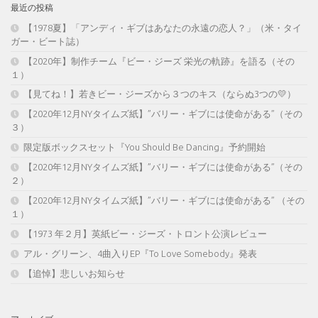
最近の投稿
【1978夏】「アンディ・ギブはあなたの永遠の恋人？」（米・タイ
ガー・ビート誌）
【2020年】制作チーム『ビー・ジーズ 栄光の軌跡』を語る（その
１）
【見てね！】若きビー・ジーズから３つのキス（ならぬ3つの💛）
【2020年12月NYタイムズ紙】”バリー・ギブには使命がある”（その
３）
限定版ボックスセット『You Should Be Dancing』予約開始
【2020年12月NYタイムズ紙】”バリー・ギブには使命がある”（その
２）
【2020年12月NYタイムズ紙】”バリー・ギブには使命がある” （その
１）
【1973 年２月】英紙ビー・ジーズ・トロント公演レビュー
アル・グリーン、4曲入りEP『To Love Somebody』発表
【追悼】悲しいお知らせ