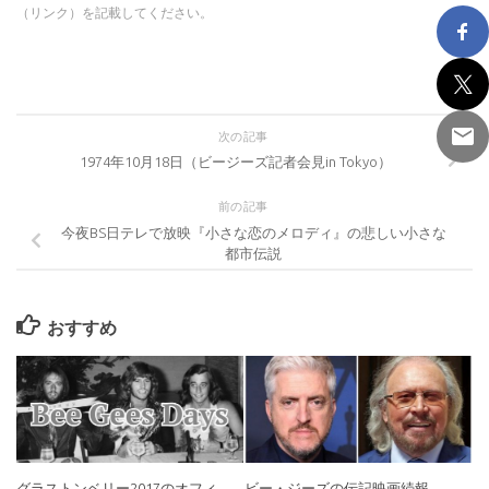
（リンク）を記載してください。
次の記事
1974年10月18日（ビージーズ記者会見in Tokyo）
前の記事
今夜BS日テレで放映『小さな恋のメロディ』の悲しい小さな
都市伝説
おすすめ
グラストンベリー2017のオフィ
ビー・ジーズの伝記映画続報