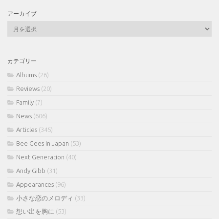
アーカイブ
ア
ー
カ
イ
カテゴリー
ブ
Albums
(26)
Reviews
(20)
Family
(7)
News
(606)
Articles
(345)
Bee Gees In Japan
(53)
Next Generation
(40)
Andy Gibb
(31)
Appearances
(96)
小さな恋のメロディ
(33)
想い出を胸に
(53)