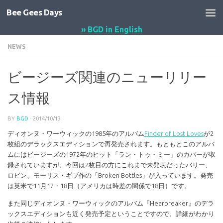
Bee Gees Days
コンテンツへスキップ
» BGD in English
NEWS
ビージーズ関連のニューリリー
ス情報
BY
BGD
·
2014/10/13
ディオンヌ・ワーウィックの1985年のアルバム
Finder of Lost Loves
が2
枚組のデラックスエディションで再発売されます。もともとこのアルバ
ムにはビージーズの1972年のヒット「ラン・トゥ・ミー」のカバーが収
録されていますが、今回は2枚目の方にこれまで未発表だったバリー、
ロビン、モーリス・ギブ作の「Broken Bottles」が入っています。発売
は英米で11月17・18日（アメリカは時差の関係で18日）です。
また同じディオンヌ・ワーウィックのアルバム『Hearbreaker』のデラ
ックスエディションも近く発売予定ということですので、詳細がわかり