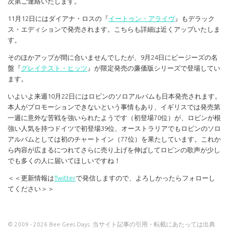
次第ご連絡いたします。
11月12日にはダイアナ・ロスの『
イートゥン・アライヴ
』もデラック
ス・エディションで発売されます。こちらも詳細は近くアップいたしま
す。
そのほかアップが間に合いませんでしたが、9月24日にビージーズの名
盤『
グレイテスト・ヒッツ
』が限定発売の廉価版シリーズで登場してい
ます。
いよいよ来週10月22日にはロビンのソロアルバムも日本発売されます。
本人がプロモーションできないという事情もあり、イギリスでは発売第
一週に意外な苦戦を強いられたようです（初登場70位）が、ロビンが根
強い人気を持つドイツで初登場39位、オーストラリアでもロビンのソロ
アルバムとしては初のチャートイン（77位）を果たしています。これか
ら内容が広まるにつれてさらに売り上げを伸ばしてロビンの歌声が少し
でも多くの人に届いてほしいですね！
＜＜更新情報は
Twitter
で発信しますので、よろしかったらフォローし
てください＞＞
© 2009 - 2026 Bee Gees Days. 当サイト記事の引用・転載にあたっては出典