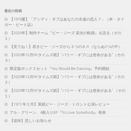
最近の投稿
【1978夏】「アンディ・ギブはあなたの永遠の恋人？」（米・タイ
ガー・ビート誌）
【2020年】制作チーム『ビー・ジーズ 栄光の軌跡』を語る（その
１）
【見てね！】若きビー・ジーズから３つのキス（ならぬ3つの💛）
【2020年12月NYタイムズ紙】”バリー・ギブには使命がある”（その
３）
限定版ボックスセット『You Should Be Dancing』予約開始
【2020年12月NYタイムズ紙】”バリー・ギブには使命がある”（その
２）
【2020年12月NYタイムズ紙】”バリー・ギブには使命がある” （その
１）
【1973 年２月】英紙ビー・ジーズ・トロント公演レビュー
アル・グリーン、4曲入りEP『To Love Somebody』発表
【追悼】悲しいお知らせ