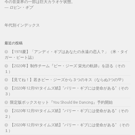
今の音楽界の一部は巨大カラオケ状態。
—
ロビン・ギブ
年代別インデックス
最近の投稿
【1978夏】「アンディ・ギブはあなたの永遠の恋人？」（米・タイ
ガー・ビート誌）
【2020年】制作チーム『ビー・ジーズ 栄光の軌跡』を語る（その
１）
【見てね！】若きビー・ジーズから３つのキス（ならぬ3つの💛）
【2020年12月NYタイムズ紙】”バリー・ギブには使命がある”（その
３）
限定版ボックスセット『You Should Be Dancing』予約開始
【2020年12月NYタイムズ紙】”バリー・ギブには使命がある”（その
２）
【2020年12月NYタイムズ紙】”バリー・ギブには使命がある” （その
１）