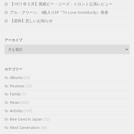
【1973 年２月】英紙ビー・ジーズ・トロント公演レビュー
アル・グリーン、4曲入りEP『To Love Somebody』発表
【追悼】悲しいお知らせ
アーカイブ
ア
ー
カ
イ
カテゴリー
ブ
Albums
(26)
Reviews
(20)
Family
(7)
News
(606)
Articles
(345)
Bee Gees In Japan
(53)
Next Generation
(40)