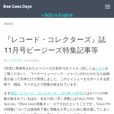
Bee Gees Days
コンテンツへスキップ
» BGD in English
NEWS
『レコード・コレクターズ』誌
11月号ビージーズ特集記事等
BY
アマデウス
·
2013/10/20
9月末に再発売されたビージーズの名作10タイトル（詳しくは
こちら
を
ご覧ください）。ワーナーミュージック・ジャパンのひとかたならぬ熱
意があって日本だけで実現しました。このリイシューをサポートする意
味で、雑誌、ラジオなどで特集が組まれています。
まず
雑誌『レコード・コレクターズ』 2013年 11月号
には4ページの特
集が組まれているほか、去る14日（月）深夜にはTokyo FMの『Big
Special』でBee Gees 特集オン・エアされたということです。Tokyo FM
の特集については放送終了後に情報を入手したために聴き逃してしまい