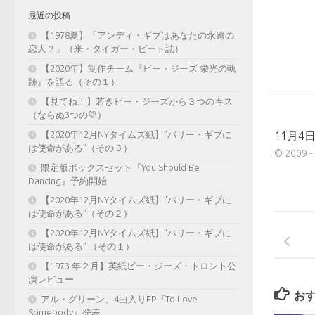
最近の投稿
【1978夏】「アンディ・ギブはあなたの永遠の
恋人？」（米・タイガー・ビート誌）
【2020年】制作チーム『ビー・ジーズ 栄光の軌
跡』を語る（その１）
【見てね！】若きビー・ジーズから３つのキス
（ならぬ3つの💛）
【2020年12月NYタイムズ紙】”バリー・ギブに
11月4
は使命がある”（その３）
© 200
限定版ボックスセット『You Should Be
Dancing』予約開始
【2020年12月NYタイムズ紙】”バリー・ギブに
は使命がある”（その２）
【2020年12月NYタイムズ紙】”バリー・ギブに
は使命がある” （その１）
【1973 年２月】英紙ビー・ジーズ・トロント公
演レビュー
お
アル・グリーン、4曲入りEP『To Love
Somebody』発表