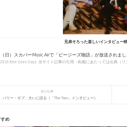
兄弟そろった楽しいインタビュー
日（日）スカパーMusic Airで「ビージーズ物語」が放送されま
9 - 2026 Bee Gees Days. 当サイト記事の引用・転載にあたっては
前の記事
バリー・ギブ、大いに語る（「The Two」インタビュー）
すすめ