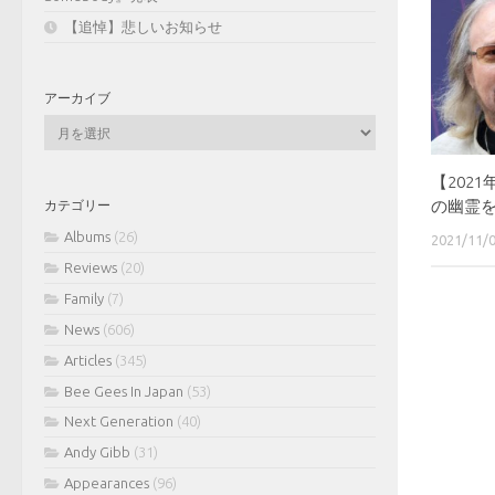
【追悼】悲しいお知らせ
アーカイブ
ア
ー
カ
【202
イ
の幽霊
カテゴリー
ブ
Albums
(26)
2021/11/
Reviews
(20)
Family
(7)
News
(606)
Articles
(345)
Bee Gees In Japan
(53)
Next Generation
(40)
Andy Gibb
(31)
Appearances
(96)