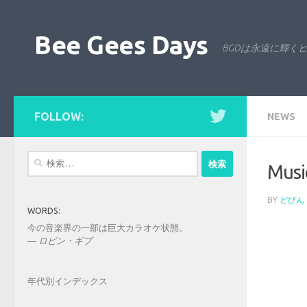
コンテンツへスキップ
Bee Gees Days
BGDは永遠に輝く
FOLLOW:
NEWS
検
Mu
索:
BY
どびん
WORDS:
今の音楽界の一部は巨大カラオケ状態。
—
ロビン・ギブ
年代別インデックス