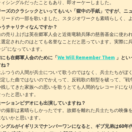
ティシングルだったこともあり、即オーケーしました。
ジーズのクラシックといってもいい「獄中の手紙」ですが、ニ
もリードの一部を歌いました。スタジオワークも素晴らしく、
いうチャリティなんですか？
曲の売り上げは英在郷軍人会と近衛竜騎兵隊の慈善基金に使わ
に選定されたのはとても名誉なことだと思っています。実際に兵
ージ”になっています。
前にも在郷軍人会のために「
We Will Remember Them
」とい
すね？
はふつうの人間が兵士について歌うのではなく、兵士たちがぼ
想定した曲ではないのでかえって、反戦歌の類型を破って、”戦
や残してきた家族への思いを歌うとても人間的なレコードにな
なったと思います。
モーションビデオにも出演していますね？
での撮影は素晴らしかったです。故郷を離れた兵士たちの映像
はないかと思います。
ングルがイギリスでナンバーワンになると、ギブ兄弟は60年代、