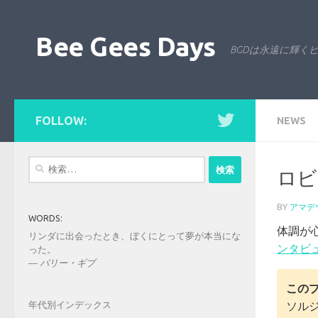
コンテンツへスキップ
Bee Gees Days
BGDは永遠に輝く
FOLLOW:
NEWS
検
ロビ
索:
BY
アマデ
WORDS:
体調が心
リンダに出会ったとき、ぼくにとって夢が本当にな
ンタビ
った。
—
バリー・ギブ
この
ソル
年代別インデックス