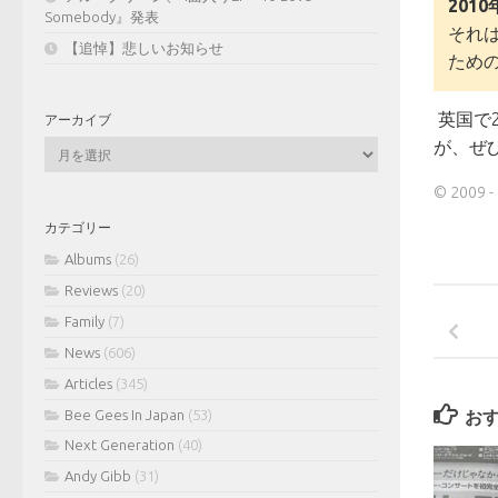
201
Somebody』発表
それ
【追悼】悲しいお知らせ
ため
英国で
アーカイブ
が、ぜ
ア
ー
カ
© 200
イ
カテゴリー
ブ
Albums
(26)
Reviews
(20)
Family
(7)
News
(606)
Articles
(345)
Bee Gees In Japan
(53)
お
Next Generation
(40)
Andy Gibb
(31)