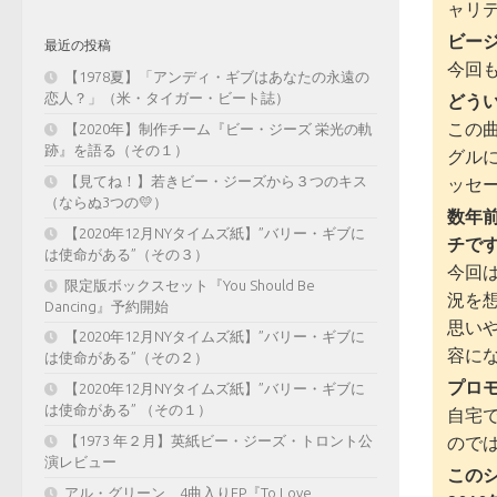
ャリ
ビー
最近の投稿
今回
【1978夏】「アンディ・ギブはあなたの永遠の
恋人？」（米・タイガー・ビート誌）
どう
この
【2020年】制作チーム『ビー・ジーズ 栄光の軌
跡』を語る（その１）
グル
【見てね！】若きビー・ジーズから３つのキス
ッセ
（ならぬ3つの💛）
数年
【2020年12月NYタイムズ紙】”バリー・ギブに
チで
は使命がある”（その３）
今回
限定版ボックスセット『You Should Be
況を
Dancing』予約開始
思い
【2020年12月NYタイムズ紙】”バリー・ギブに
容に
は使命がある”（その２）
プロ
【2020年12月NYタイムズ紙】”バリー・ギブに
は使命がある” （その１）
自宅
ので
【1973 年２月】英紙ビー・ジーズ・トロント公
演レビュー
このシ
アル・グリーン、4曲入りEP『To Love