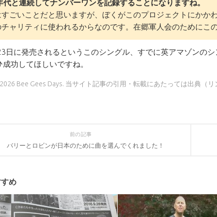
0年代と連続してナンバーワンを記録することになりますね。
はすごいことだと思いますが、ぼくがこのプロジェクトにかか
のチャリティに使われるからなのです。在郷軍人会のためにこ
23日に発売されるというこのシングル、すでに英アマゾンの
ひ成功してほしいですね。
9 - 2026 Bee Gees Days. 当サイト記事の引用・転載にあたっては
前の記事
バリーとロビンが日本のために曲を選んでくれました！
すすめ