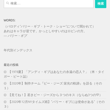
検
索:
WORDS:
（パロディ“バリー・ギブ・トーク・ショー“について聞かれて）
あれはキャラが逆です。かっとしやすいのはロビンの方。
—
バリー・ギブ
年代別インデックス
最近の投稿
【1978夏】「アンディ・ギブはあなたの永遠の恋人？」（米・タイ
ガー・ビート誌）
【2020年】制作チーム『ビー・ジーズ 栄光の軌跡』を語る（その
１）
【見てね！】若きビー・ジーズから３つのキス（ならぬ3つの💛）
【2020年12月NYタイムズ紙】”バリー・ギブには使命がある”（その
３）