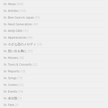
News
(606)
Articles
(345)
Bee Gees In Japan
(53)
Next Generation
(40)
Andy Gibb
(31)
Appearances
(96)
小さな恋のメロディ
(33)
想い出を胸に
(53)
Movies
(38)
Tours & Concerts
(22)
Reports
(10)
Songs
(70)
Covers
(22)
Events
(36)
未分類
(1)
Fans
(3)