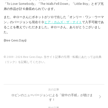
「To Love Somebody」「The Walls Fell Down」「Little Boy」とギブ兄
弟の作品が計６曲収められています。
また、＠ローさんにボネットがソロで出した「オンリー・ワン・ウーマ
ン」のバージョンも現在ＣＤ
ヒア・カムズ・ザ・ナイト
で入手可能であ
ることを教えていただきました。＠ローさん、ありがとうございまし
た。
{Bee Gees Days}
© 2009 - 2026 Bee Gees Days. 当サイト記事の引用・転載にあたっては出典
（リンク）を記載してください。
次の記事
ロビンのニューバージョンによる「獄中の手紙」が聴けま
す！
前の記事