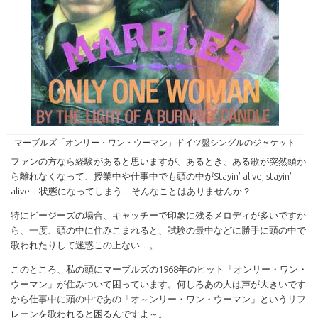
マーブルズ「オンリー・ワン・ウーマン」ドイツ盤シングルのジャケット
ファンの方なら経験があると思いますが、あるとき、ある歌が突然頭か
ら離れなくなって、授業中や仕事中でも頭の中がStayin’ alive, stayin’
alive…状態になってしまう…そんなことはありませんか？
特にビージーズの場合、キャッチーで印象に残るメロディが多いですか
ら、一度、頭の中に住みこまれると、試験の最中などに勝手に頭の中で
歌われたりして迷惑この上ない…。
このところ、私の頭にマーブルズの1968年のヒット「オンリー・ワン・
ウーマン」が住みついて困っています。何しろあの人は声が大きいです
から仕事中に頭の中であの「オ～ンリー・ワン・ウーマン」というリフ
レーンを歌われると困るんですよ～。