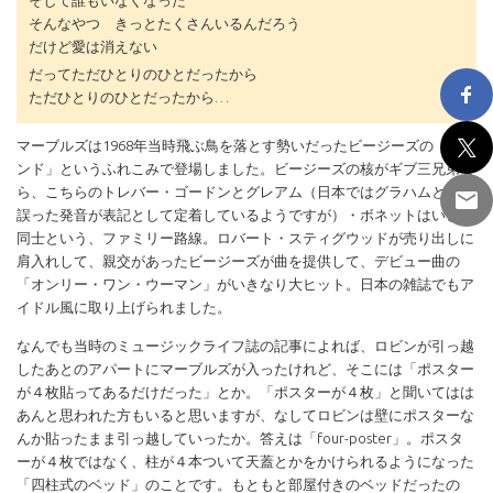
そして誰もいなくなった
そんなやつ きっとたくさんいるんだろう
だけど愛は消えない
だってただひとりのひとだったから
ただひとりのひとだったから…
マーブルズは1968年当時飛ぶ鳥を落とす勢いだったビージーズの「弟バ
ンド」というふれこみで登場しました。ビージーズの核がギブ三兄弟な
ら、こちらのトレバー・ゴードンとグレアム（日本ではグラハムという
誤った発音が表記として定着しているようですが）・ボネットはいとこ
同士という、ファミリー路線。ロバート・スティグウッドが売り出しに
肩入れして、親交があったビージーズが曲を提供して、デビュー曲の
「オンリー・ワン・ウーマン」がいきなり大ヒット。日本の雑誌でもア
イドル風に取り上げられました。
なんでも当時のミュージックライフ誌の記事によれば、ロビンが引っ越
したあとのアパートにマーブルズが入ったけれど、そこには「ポスター
が４枚貼ってあるだけだった」とか。「ポスターが４枚」と聞いてはは
あんと思われた方もいると思いますが、なしてロビンは壁にポスターな
んか貼ったまま引っ越していったか。答えは「four-poster」。ポスタ
ーが４枚ではなく、柱が４本ついて天蓋とかをかけられるようになった
「四柱式のベッド」のことです。もともと部屋付きのベッドだったの