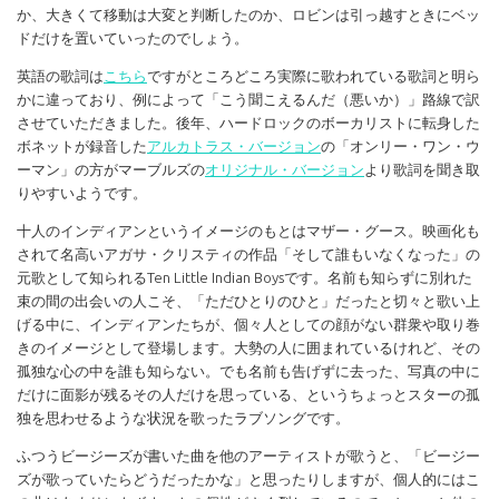
か、大きくて移動は大変と判断したのか、ロビンは引っ越すときにベッ
ドだけを置いていったのでしょう。
英語の歌詞は
こちら
ですがところどころ実際に歌われている歌詞と明ら
かに違っており、例によって「こう聞こえるんだ（悪いか）」路線で訳
させていただきました。後年、ハードロックのボーカリストに転身した
ボネットが録音した
アルカトラス・バージョン
の「オンリー・ワン・ウ
ーマン」の方がマーブルズの
オリジナル・バージョン
より歌詞を聞き取
りやすいようです。
十人のインディアンというイメージのもとはマザー・グース。映画化も
されて名高いアガサ・クリスティの作品「そして誰もいなくなった」の
元歌として知られるTen Little Indian Boysです。名前も知らずに別れた
束の間の出会いの人こそ、「ただひとりのひと」だったと切々と歌い上
げる中に、インディアンたちが、個々人としての顔がない群衆や取り巻
きのイメージとして登場します。大勢の人に囲まれているけれど、その
孤独な心の中を誰も知らない。でも名前も告げずに去った、写真の中に
だけに面影が残るその人だけを思っている、というちょっとスターの孤
独を思わせるような状況を歌ったラブソングです。
ふつうビージーズが書いた曲を他のアーティストが歌うと、「ビージー
ズが歌っていたらどうだったかな」と思ったりしますが、個人的にはこ