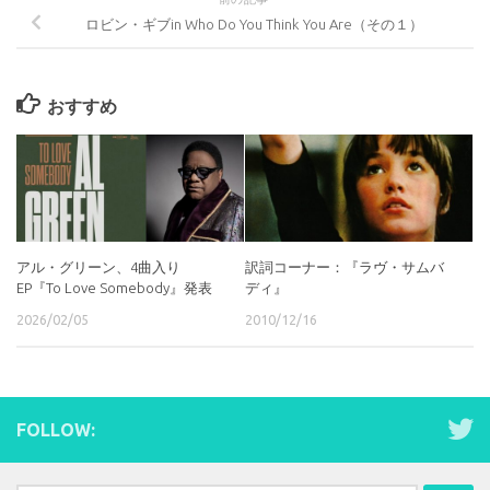
ロビン・ギブin Who Do You Think You Are（その１）
おすすめ
アル・グリーン、4曲入り
訳詞コーナー：『ラヴ・サムバ
EP『To Love Somebody』発表
ディ』
2026/02/05
2010/12/16
FOLLOW: