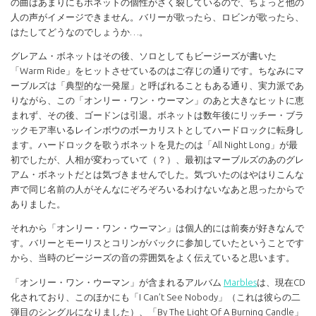
の曲はあまりにもボネットの個性がさく裂しているので、ちょっと他の
人の声がイメージできません。バリーが歌ったら、ロビンが歌ったら、
はたしてどうなのでしょうか…。
グレアム・ボネットはその後、ソロとしてもビージーズが書いた
「Warm Ride」をヒットさせているのはご存じの通りです。ちなみにマ
ーブルズは「典型的な一発屋」と呼ばれることもある通り、実力派であ
りながら、この「オンリー・ワン・ウーマン」のあと大きなヒットに恵
まれず、その後、ゴードンは引退。ボネットは数年後にリッチー・ブラ
ックモア率いるレインボウのボーカリストとしてハードロックに転身し
ます。ハードロックを歌うボネットを見たのは「All Night Long」が最
初でしたが、人相が変わっていて（？）、最初はマーブルズのあのグレ
アム・ボネットだとは気づきませんでした。気づいたのはやはりこんな
声で同じ名前の人がそんなにぞろぞろいるわけないなあと思ったからで
ありました。
それから「オンリー・ワン・ウーマン」は個人的には前奏が好きなんで
す。バリーとモーリスとコリンがバックに参加していたということです
から、当時のビージーズの音の雰囲気をよく伝えていると思います。
「オンリー・ワン・ウーマン」が含まれるアルバム
Marbles
は、現在CD
化されており、このほかにも「I Can’t See Nobody」（これは彼らの二
弾目のシングルになりました）、「By The Light Of A Burning Candle」