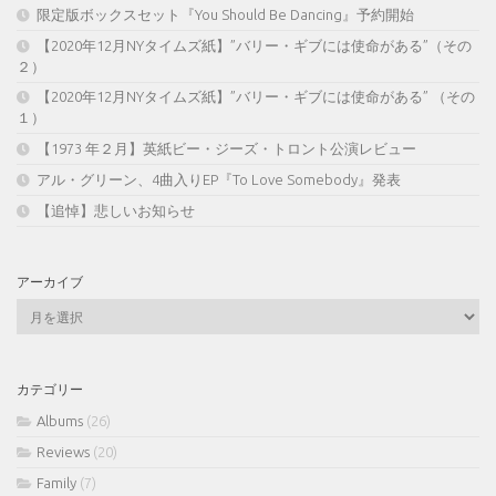
限定版ボックスセット『You Should Be Dancing』予約開始
【2020年12月NYタイムズ紙】”バリー・ギブには使命がある”（その
２）
【2020年12月NYタイムズ紙】”バリー・ギブには使命がある” （その
１）
【1973 年２月】英紙ビー・ジーズ・トロント公演レビュー
アル・グリーン、4曲入りEP『To Love Somebody』発表
【追悼】悲しいお知らせ
アーカイブ
ア
ー
カ
イ
カテゴリー
ブ
Albums
(26)
Reviews
(20)
Family
(7)