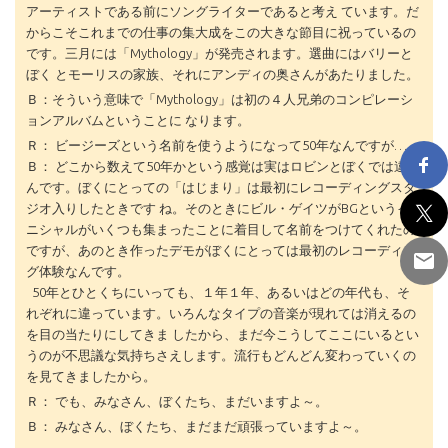
アーティストである前にソングライターであると考え ています。だ
からこそこれまでの仕事の集大成をこの大きな節目に祝っているの
です。三月には「Mythology」が発売されます。選曲にはバリーと
ぼく とモーリスの家族、それにアンディの奥さんがあたりました。
Ｂ：そういう意味で「Mythology」は初の４人兄弟のコンピレーシ
ョンアルバムということに なります。
Ｒ： ビージーズという名前を使うようになって50年なんですが…。
Ｂ： どこから数えて50年かという感覚は実はロビンとぼくでは違う
んです。ぼくにとっての「はじまり」は最初にレコーディングスタ
ジオ入りしたときです ね。そのときにビル・ゲイツがBGというイ
ニシャルがいくつも集まったことに着目して名前をつけてくれたの
ですが、あのとき作ったデモがぼくにとっては最初のレコーディン
グ体験なんです。
50年とひとくちにいっても、１年１年、あるいはどの年代も、そ
れぞれに違っています。いろんなタイプの音楽が現れては消えるの
を目の当たりにしてきま したから、まだ今こうしてここにいるとい
うのが不思議な気持ちさえします。流行もどんどん変わっていくの
を見てきましたから。
Ｒ： でも、みなさん、ぼくたち、まだいますよ～。
Ｂ： みなさん、ぼくたち、まだまだ頑張っていますよ～。