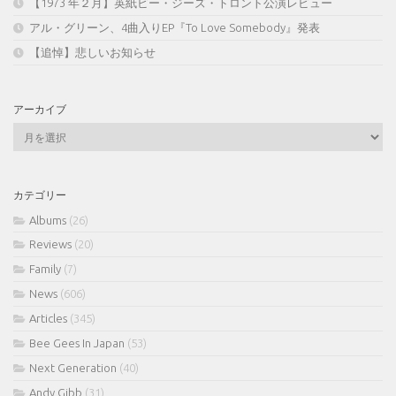
【1973 年２月】英紙ビー・ジーズ・トロント公演レビュー
アル・グリーン、4曲入りEP『To Love Somebody』発表
【追悼】悲しいお知らせ
アーカイブ
ア
ー
カ
イ
カテゴリー
ブ
Albums
(26)
Reviews
(20)
Family
(7)
News
(606)
Articles
(345)
Bee Gees In Japan
(53)
Next Generation
(40)
Andy Gibb
(31)