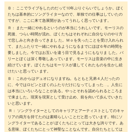
Ｂ： ここでライブをしたのだって10年ぶりぐらいでしょうか。ぼく
たちは基本的にソングライターなので、単独での仕事はしていたの
ですが、ここに来て急展開があってうれしく思っています。
Ｒ： また一緒にやれるというのが本当にうれしいです。モーリスの
死後、つらい時間が流れ、ぼくたちはそれぞれに自分なりのやり方
で悲しみと向き合ってきまし た。Ｍｏを失ったことを受け入れられ
て、またふたりで一緒にやれるようになるまでにほぼ６年の時間を
要しました。今ではお互いを違う目で見るようにもなりま した。バ
リーとぼくは深く尊敬しあっています。モーリスは音楽の中に生き
続けています。ぼくたちはモーリスが遺してくれたものを生かし続
けたいと思ってい ます。
Ｂ： これからはデュオになりますね。もともと兄弟４人だったの
に、今ではロビンとぼくのふたりだけになってしまった…。人生に
は本当にいろいろなことがある。やっとそれを認められるところま
で来ました。現実を現実として受け止め、前を向いて歩んでいきた
いと思います。
Ｒ： ソングライターとしてのキャリアとアーティストとしてのキャ
リアの両方を持てたのは素晴らしいことだと思っています。特にソ
ングライターであることが ぼくたちにとっては大きな誇りです。あ
る意味、ぼくたちにとって神聖なことなんです。自分たちとしては