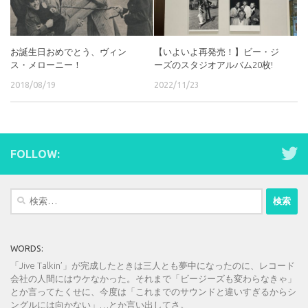
お誕生日おめでとう、ヴィン
【いよいよ再発売！】ビー・ジ
ス・メローニー！
ーズのスタジオアルバム20枚!
2018/08/19
2022/11/23
FOLLOW:
検
索:
WORDS:
「Jive Talkin’」が完成したときは三人とも夢中になったのに、レコード
会社の人間にはウケなかった。それまで「ビージーズも変わらなきゃ」
とか言ってたくせに、今度は「これまでのサウンドと違いすぎるからシ
ングルには向かない」…とか言い出してさ。