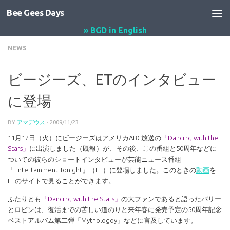
Bee Gees Days
コンテンツへスキップ
» BGD in English
NEWS
ビージーズ、ETのインタビュー
に登場
BY
アマデウス
·
2009/11/23
11月17日（火）にビージーズはアメリカABC放送の
「Dancing with the
Stars」
に出演しました（既報）が、その後、この番組と50周年などに
ついての彼らのショートインタビューが芸能ニュース番組
「Entertainment Tonight」（ET）に登場しました。このときの
動画
を
ETのサイトで見ることができます。
ふたりとも
「Dancing with the Stars」
の大ファンであると語ったバリー
とロビンは、復活までの苦しい道のりと来年春に発売予定の50周年記念
ベストアルバム第二弾「Mythologoy」などに言及しています。