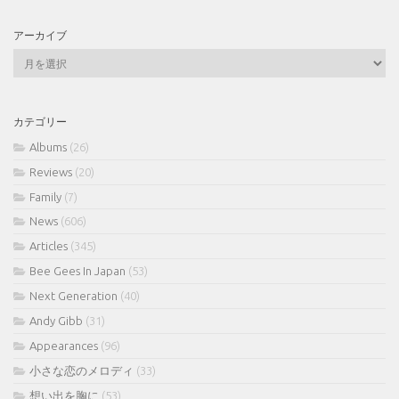
アーカイブ
ア
ー
カ
イ
カテゴリー
ブ
Albums
(26)
Reviews
(20)
Family
(7)
News
(606)
Articles
(345)
Bee Gees In Japan
(53)
Next Generation
(40)
Andy Gibb
(31)
Appearances
(96)
小さな恋のメロディ
(33)
想い出を胸に
(53)