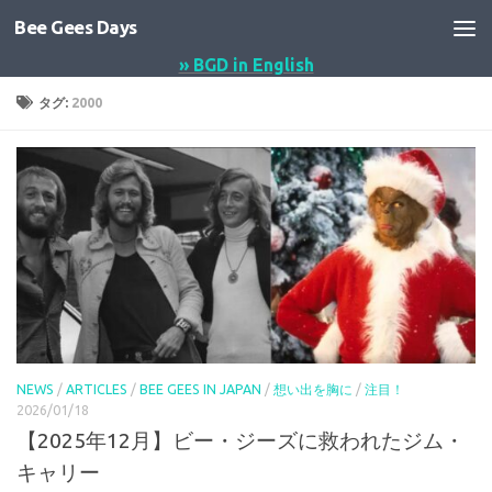
Bee Gees Days
コンテンツへスキップ
» BGD in English
タグ:
2000
NEWS
/
ARTICLES
/
BEE GEES IN JAPAN
/
想い出を胸に
/
注目！
2026/01/18
【2025年12月】ビー・ジーズに救われたジム・
キャリー