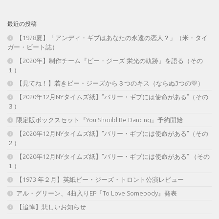
最近の投稿
【1978夏】「アンディ・ギブはあなたの永遠の恋人？」（米・タイ
ガー・ビート誌）
【2020年】制作チーム『ビー・ジーズ 栄光の軌跡』を語る（その
１）
【見てね！】若きビー・ジーズから３つのキス（ならぬ3つの💛）
【2020年12月NYタイムズ紙】”バリー・ギブには使命がある”（その
３）
限定版ボックスセット『You Should Be Dancing』予約開始
【2020年12月NYタイムズ紙】”バリー・ギブには使命がある”（その
２）
【2020年12月NYタイムズ紙】”バリー・ギブには使命がある” （その
１）
【1973 年２月】英紙ビー・ジーズ・トロント公演レビュー
アル・グリーン、4曲入りEP『To Love Somebody』発表
【追悼】悲しいお知らせ