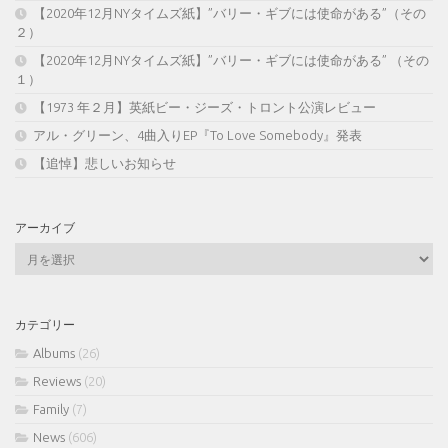
【2020年12月NYタイムズ紙】”バリー・ギブには使命がある”（その
２）
【2020年12月NYタイムズ紙】”バリー・ギブには使命がある” （その
１）
【1973 年２月】英紙ビー・ジーズ・トロント公演レビュー
アル・グリーン、4曲入りEP『To Love Somebody』発表
【追悼】悲しいお知らせ
アーカイブ
ア
ー
カ
イ
カテゴリー
ブ
Albums
(26)
Reviews
(20)
Family
(7)
News
(606)