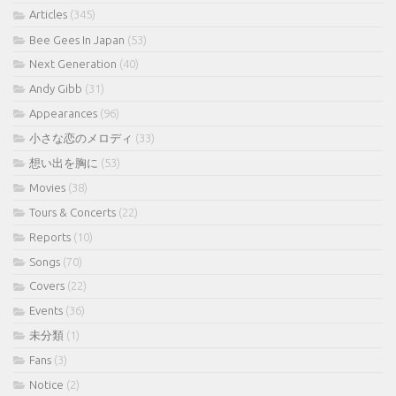
Articles
(345)
Bee Gees In Japan
(53)
Next Generation
(40)
Andy Gibb
(31)
Appearances
(96)
小さな恋のメロディ
(33)
想い出を胸に
(53)
Movies
(38)
Tours & Concerts
(22)
Reports
(10)
Songs
(70)
Covers
(22)
Events
(36)
未分類
(1)
Fans
(3)
Notice
(2)