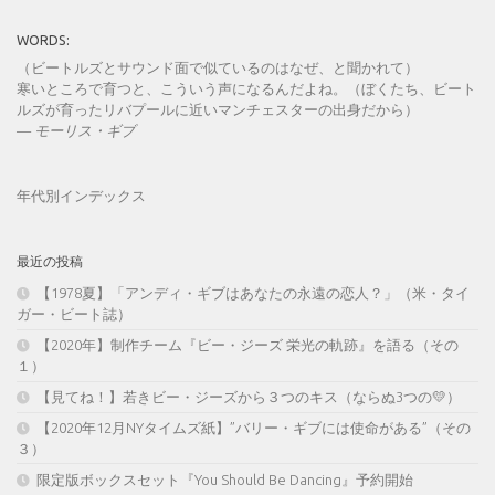
WORDS:
（ビートルズとサウンド面で似ているのはなぜ、と聞かれて）
寒いところで育つと、こういう声になるんだよね。（ぼくたち、ビート
ルズが育ったリバプールに近いマンチェスターの出身だから）
—
モーリス・ギブ
年代別インデックス
最近の投稿
【1978夏】「アンディ・ギブはあなたの永遠の恋人？」（米・タイ
ガー・ビート誌）
【2020年】制作チーム『ビー・ジーズ 栄光の軌跡』を語る（その
１）
【見てね！】若きビー・ジーズから３つのキス（ならぬ3つの💛）
【2020年12月NYタイムズ紙】”バリー・ギブには使命がある”（その
３）
限定版ボックスセット『You Should Be Dancing』予約開始