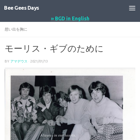
Bee Gees Days
コンテンツへスキップ
» BGD in English
想い出を胸に
モーリス・ギブのために
BY
アマデウス
·
2021/01/13