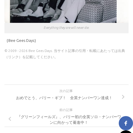
Everything they are will never die.
｛Bee Gees Days｝
© 2009 - 2026 Bee Gees Days. 当サイト記事の引用・転載にあたっては出典
（リンク）を記載してください。
次の記事
おめでとう、バリー・ギブ！ 全英ナンバーワン達成！
前の記事
『グリーンフィールズ』、バリー初の全英ソロ・ナンバーワ
ンに向かって驀進中！