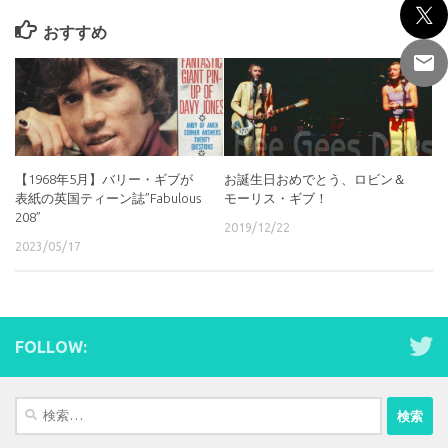
おすすめ
【1968年5月】バリー・ギブが
お誕生日おめでとう、ロビン＆
表紙の英国ティーン誌”Fabulous
モーリス・ギブ！
208”
2019/12/22
2023/05/17
FOLLOW:
検
索: