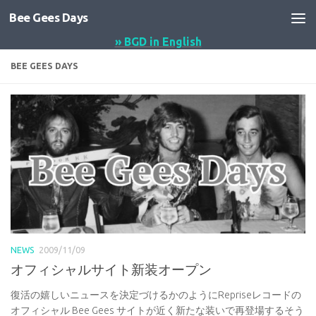
Bee Gees Days
コンテンツへスキップ
» BGD in English
BEE GEES DAYS
NEWS
2009/11/09
オフィシャルサイト新装オープン
復活の嬉しいニュースを決定づけるかのようにRepriseレコードの
オフィシャル Bee Gees サイトが近く新たな装いで再登場するそう